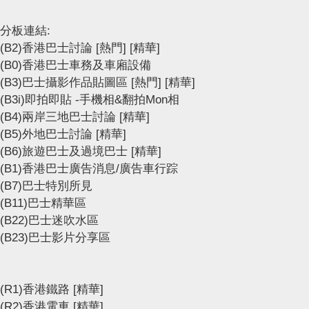
分板連結:
(B2)香港巴士討論
[熱門]
[精華]
(B0)香港巴士車務及車廂設備
(B3)巴士攝影作品貼圖區
[熱門]
[精華]
(B3i)即拍即貼 -手機相&翻拍Mon相
(B4)兩岸三地巴士討論
[精華]
(B5)外地巴士討論
[精華]
(B6)旅遊巴士及過境巴士
[精華]
(B1)香港巴士廣告消息/廣告車行踪
(B7)巴士特別所見
(B11)巴士精華區
(B22)巴士迷吹水區
(B23)巴士影片分享區
(R1)香港鐵路
[精華]
(R2)香港電車
[精華]