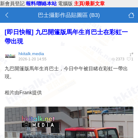
新會員登記
報料/聯絡本站
電腦版
主頁/最新文章
巴士攝影作品貼圖區 (B3)
[即日快報]
九巴開篷版馬年生肖巴士在彩虹一
帶出現
hkitalk.media
#
1
2026-1-20 14:55
2373
1
九巴開篷版馬年生肖巴士，今日中午被目睹在彩虹一帶出
現。
相片由Frank提供