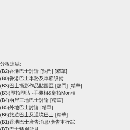
分板連結:
(B2)香港巴士討論
[熱門]
[精華]
(B0)香港巴士車務及車廂設備
(B3)巴士攝影作品貼圖區
[熱門]
[精華]
(B3i)即拍即貼 -手機相&翻拍Mon相
(B4)兩岸三地巴士討論
[精華]
(B5)外地巴士討論
[精華]
(B6)旅遊巴士及過境巴士
[精華]
(B1)香港巴士廣告消息/廣告車行踪
(B7)巴士特別所見