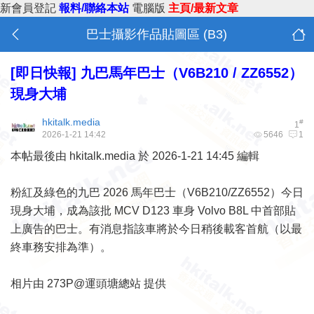
新會員登記
報料/聯絡本站
電腦版
主頁/最新文章
巴士攝影作品貼圖區 (B3)
[即日快報]
九巴馬年巴士（V6B210 / ZZ6552）
現身大埔
hkitalk.media
#
1
2026-1-21 14:42
5646
1
本帖最後由 hkitalk.media 於 2026-1-21 14:45 編輯
粉紅及綠色的九巴 2026 馬年巴士（V6B210/ZZ6552）今日
現身大埔，成為該批 MCV D123 車身 Volvo B8L 中首部貼
上廣告的巴士。有消息指該車將於今日稍後載客首航（以最
終車務安排為準）。
相片由 273P@運頭塘總站 提供