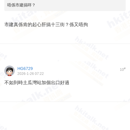
唔係市建搞咩？
市建真係肯的起心肝搞十三街？係又唔拘
HG6729
#
10
2026-1-26 07:22
不如到時土瓜灣站加個出口好過