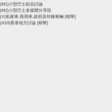
(M1)小型巴士綜合討論
(M2)小型巴士多媒體分享區
(V)私家車,商用車,政府及特種車輛
[精華]
(A10)香港地方討論
[精華]