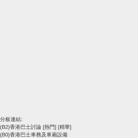
分板連結:
(B2)香港巴士討論
[熱門]
[精華]
(B0)香港巴士車務及車廂設備