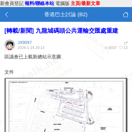
新會員登記
報料/聯絡本站
電腦版
主頁/最新文章
香港巴士討論 (B2)
[轉載/新聞]
九龍城碼頭公共運輸交匯處重建
JX9097
#
1
2026-1-24 20:13
9337
13
區議會已上載新總站示意圖
文件