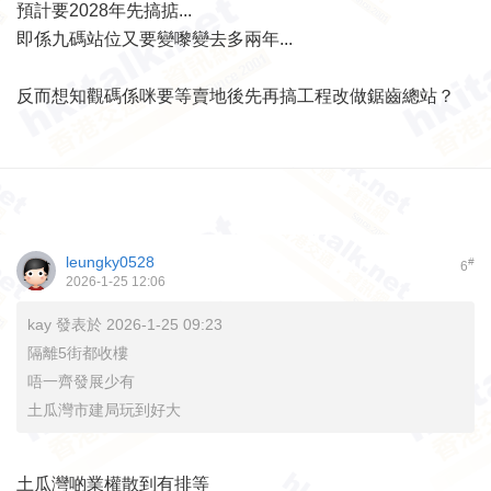
預計要2028年先搞掂...
即係九碼站位又要變嚟變去多兩年...
反而想知觀碼係咪要等賣地後先再搞工程改做鋸齒總站？
leungky0528
#
6
2026-1-25 12:06
kay 發表於 2026-1-25 09:23
隔離5街都收樓
唔一齊發展少有
土瓜灣市建局玩到好大
土瓜灣啲業權散到有排等