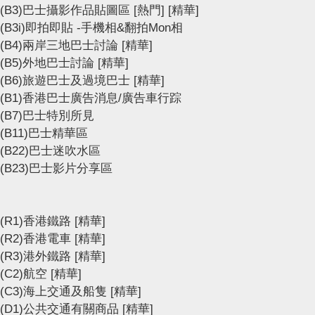
(B3)巴士攝影作品貼圖區
[熱門]
[精華]
(B3i)即拍即貼 -手機相&翻拍Mon相
(B4)兩岸三地巴士討論
[精華]
(B5)外地巴士討論
[精華]
(B6)旅遊巴士及過境巴士
[精華]
(B1)香港巴士廣告消息/廣告車行踪
(B7)巴士特別所見
(B11)巴士精華區
(B22)巴士迷吹水區
(B23)巴士影片分享區
(R1)香港鐵路
[精華]
(R2)香港電車
[精華]
(R3)港外鐵路
[精華]
(C2)航空
[精華]
(C3)海上交通及船隻
[精華]
(D1)公共交通有關商品
[精華]