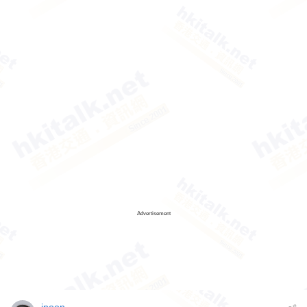
Advertisement
jpoon
#