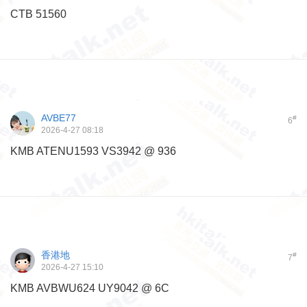
CTB 51560
AVBE77
#
6
2026-4-27 08:18
KMB ATENU1593 VS3942 @ 936
香港地
#
7
2026-4-27 15:10
KMB AVBWU624 UY9042 @ 6C