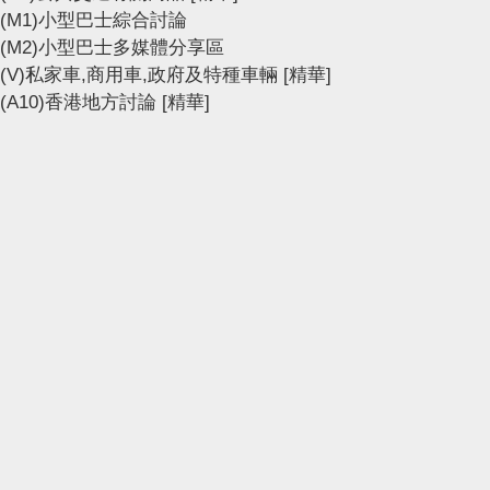
(M1)小型巴士綜合討論
(M2)小型巴士多媒體分享區
(V)私家車,商用車,政府及特種車輛
[精華]
(A10)香港地方討論
[精華]