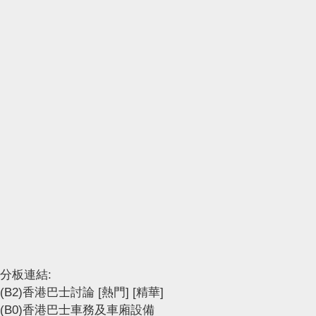
分板連結:
(B2)香港巴士討論
[熱門]
[精華]
(B0)香港巴士車務及車廂設備