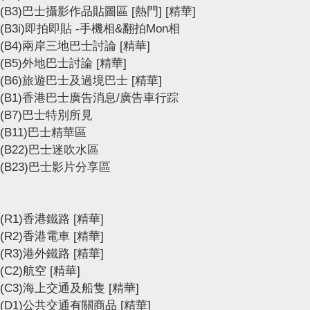
(B3)巴士攝影作品貼圖區
[熱門]
[精華]
(B3i)即拍即貼 -手機相&翻拍Mon相
(B4)兩岸三地巴士討論
[精華]
(B5)外地巴士討論
[精華]
(B6)旅遊巴士及過境巴士
[精華]
(B1)香港巴士廣告消息/廣告車行踪
(B7)巴士特別所見
(B11)巴士精華區
(B22)巴士迷吹水區
(B23)巴士影片分享區
(R1)香港鐵路
[精華]
(R2)香港電車
[精華]
(R3)港外鐵路
[精華]
(C2)航空
[精華]
(C3)海上交通及船隻
[精華]
(D1)公共交通有關商品
[精華]