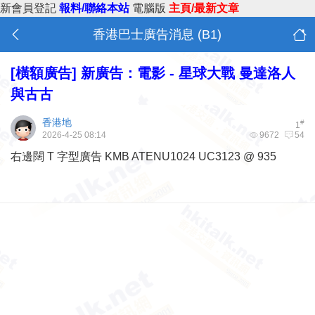
新會員登記
報料/聯絡本站
電腦版
主頁/最新文章
香港巴士廣告消息 (B1)
[橫額廣告]
新廣告：電影 - 星球大戰 曼達洛人
與古古
香港地
#
1
2026-4-25 08:14
9672
54
右邊闊 T 字型廣告 KMB ATENU1024 UC3123 @ 935