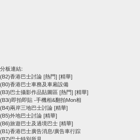
分板連結:
(B2)香港巴士討論
[熱門]
[精華]
(B0)香港巴士車務及車廂設備
(B3)巴士攝影作品貼圖區
[熱門]
[精華]
(B3i)即拍即貼 -手機相&翻拍Mon相
(B4)兩岸三地巴士討論
[精華]
(B5)外地巴士討論
[精華]
(B6)旅遊巴士及過境巴士
[精華]
(B1)香港巴士廣告消息/廣告車行踪
(B7)巴士特別所見