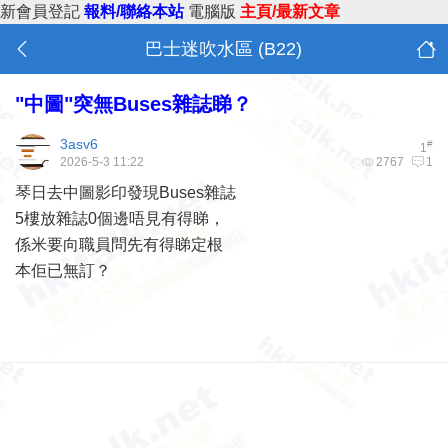
新會員登記
報料/聯絡本站
電腦版
主頁/最新文章
巴士迷吹水區 (B22)
"中圖"突無Buses雜誌睇？
3asv6
#
1
2026-5-3 11:22
2767
1
琴日去中圖影印發現Buses雜誌
5樓放雜誌0個邊唔見有得睇，
係米要向職員問先有得睇定根
本佢已無訂？