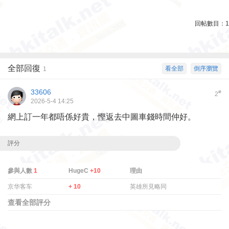
回帖數目：
1
全部回復
看全部
倒序瀏覽
1
33606
#
2
2026-5-4 14:25
網上訂一年都唔係好貴，慳返去中圖車錢時間仲好。
評分
參與人數
1
HugeC
+10
理由
京华客车
+ 10
英雄所見略同
查看全部評分