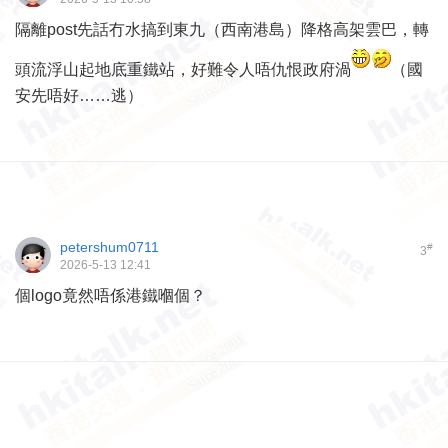
隔離post先話冇水搞到東九（西南港島）降格高架雲巴，轉
頭流浮山起地底重鐵站，好難令人唔仇恨政府渦
（國
安先唔好……逃）
petershum0711
#
3
2026-5-13 12:41
個logo竟然唔係港鐵嗰個？