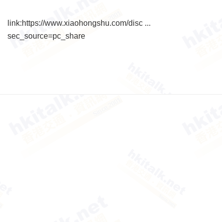
link:
https://www.xiaohongshu.com/disc ...
sec_source=pc_share