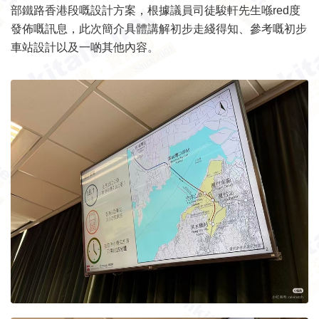
部鐵路香港段嘅設計方案，根據議員司徒駿軒先生喺red度
發佈嘅訊息，此次簡介具體講解初步走綫得知、參考嘅初步
車站設計以及一啲其他內容。