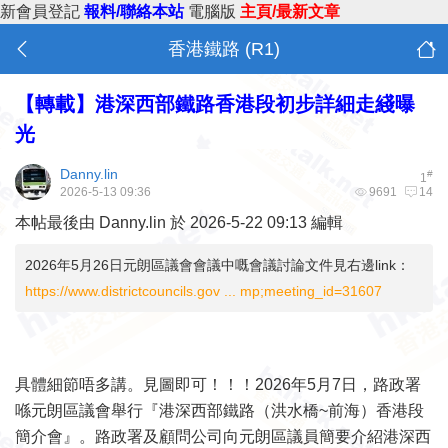
新會員登記
報料/聯絡本站
電腦版
主頁/最新文章
香港鐵路 (R1)
【轉載】港深西部鐵路香港段初步詳細走綫曝
光
Danny.lin
#
1
2026-5-13 09:36
9691
14
本帖最後由 Danny.lin 於 2026-5-22 09:13 編輯
2026年5月26日元朗區議會會議中嘅會議討論文件見右邊link：
https://www.districtcouncils.gov ... mp;meeting_id=31607
具體細節唔多講。見圖即可！！！2026年5月7日，路政署
喺元朗區議會舉行『港深西部鐵路（洪水橋~前海）香港段
簡介會』。路政署及顧問公司向元朗區議員簡要介紹港深西