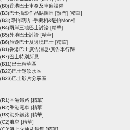
(B0)香港巴士車務及車廂設備
(B3)巴士攝影作品貼圖區
[熱門]
[精華]
(B3i)即拍即貼 -手機相&翻拍Mon相
(B4)兩岸三地巴士討論
[精華]
(B5)外地巴士討論
[精華]
(B6)旅遊巴士及過境巴士
[精華]
(B1)香港巴士廣告消息/廣告車行踪
(B7)巴士特別所見
(B11)巴士精華區
(B22)巴士迷吹水區
(B23)巴士影片分享區
(R1)香港鐵路
[精華]
(R2)香港電車
[精華]
(R3)港外鐵路
[精華]
(C2)航空
[精華]
(C3)海上交通及船隻
[精華]