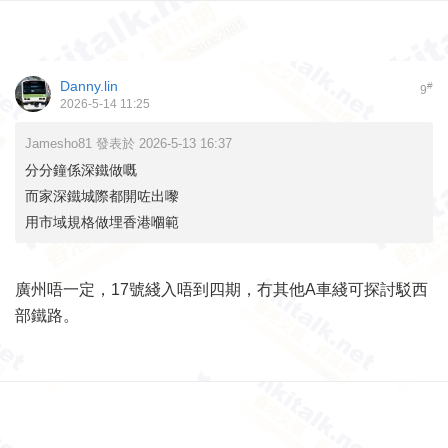
Danny.lin
#
9
2026-5-14 11:25
Jamesho81 發表於 2026-5-13 16:37
分分鐘係深鐵做嘅
而家深鐵城際都開咗出嚟
用市域規格做埋香港嗰範
廣州唔一定，17號綫入唔到四期，冇其他A車綫可探討駁西
部鐵路。