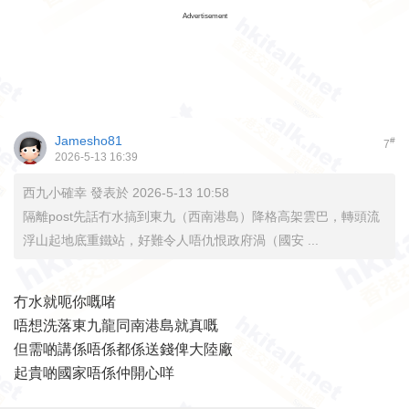
Advertisement
Jamesho81
#
7
2026-5-13 16:39
西九小確幸 發表於 2026-5-13 10:58
隔離post先話冇水搞到東九（西南港島）降格高架雲巴，轉頭流
浮山起地底重鐵站，好難令人唔仇恨政府渦（國安 ...
冇水就呃你嘅啫
唔想洗落東九龍同南港島就真嘅
但需啲講係唔係都係送錢俾大陸廠
起貴啲國家唔係仲開心咩