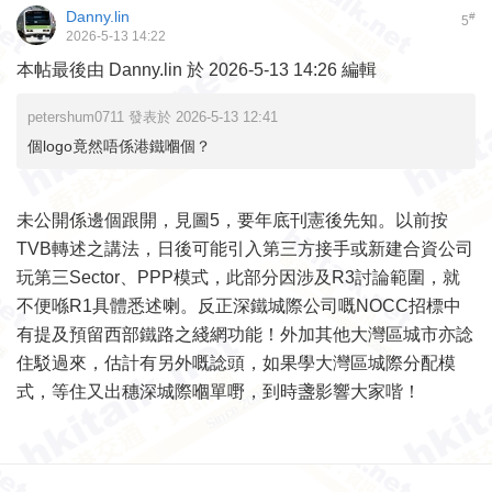
Danny.lin
#
5
2026-5-13 14:22
本帖最後由 Danny.lin 於 2026-5-13 14:26 編輯
petershum0711 發表於 2026-5-13 12:41
個logo竟然唔係港鐵嗰個？
未公開係邊個跟開，見圖5，要年底刊憲後先知。以前按
TVB轉述之講法，日後可能引入第三方接手或新建合資公司
玩第三Sector、PPP模式，此部分因涉及R3討論範圍，就
不便喺R1具體悉述喇。反正深鐵城際公司嘅NOCC招標中
有提及預留西部鐵路之綫網功能！外加其他大灣區城市亦諗
住駁過來，估計有另外嘅諗頭，如果學大灣區城際分配模
式，等住又出穗深城際嗰單嘢，到時盞影響大家喈！