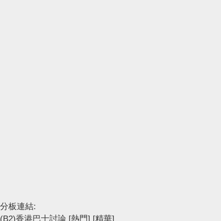
分板連結:
(B2)香港巴士討論
[熱門]
[精華]