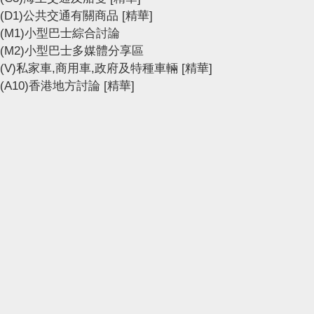
(D1)公共交通有關商品
[精華]
(M1)小型巴士綜合討論
(M2)小型巴士多媒體分享區
(V)私家車,商用車,政府及特種車輛
[精華]
(A10)香港地方討論
[精華]