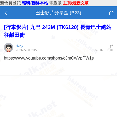
新會員登記
報料/聯絡本站
電腦版
主頁/最新文章
巴士影片分享區 (B23)
[行車影片]
九巴 243M (TK6120) 長青巴士總站
往鹹田街
ricky
#
1
2026-5-31 23:26
1075
0
https://www.youtube.com/shorts/oJmOwVpPW1s