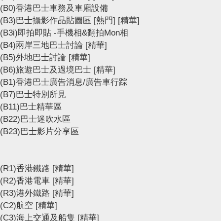
(B0)香港巴士車務及車廂設備
(B3)巴士攝影作品貼圖區
[熱門]
[精華]
(B3i)即拍即貼 -手機相&翻拍Mon相
(B4)兩岸三地巴士討論
[精華]
(B5)外地巴士討論
[精華]
(B6)旅遊巴士及過境巴士
[精華]
(B1)香港巴士廣告消息/廣告車行踪
(B7)巴士特別所見
(B11)巴士精華區
(B22)巴士迷吹水區
(B23)巴士影片分享區
(R1)香港鐵路
[精華]
(R2)香港電車
[精華]
(R3)港外鐵路
[精華]
(C2)航空
[精華]
(C3)海上交通及船隻
[精華]