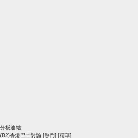
分板連結:
(B2)香港巴士討論
[熱門]
[精華]