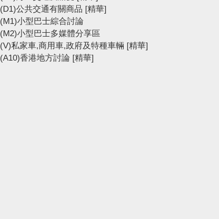
(D1)公共交通有關商品
[精華]
(M1)小型巴士綜合討論
(M2)小型巴士多媒體分享區
(V)私家車,商用車,政府及特種車輛
[精華]
(A10)香港地方討論
[精華]