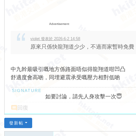
Advertisement
violet 發表於 2026-6-2 14:58
原來只係快龍翔道少少，不過而家暫時免費
中九幹最吸引嘅地方係路面唔似得龍翔道咁凹凸
舒適度會高啲，同埋避震承受嘅壓力相對低啲
如要討論，請先人身攻擊一次😇
回復
發新帖