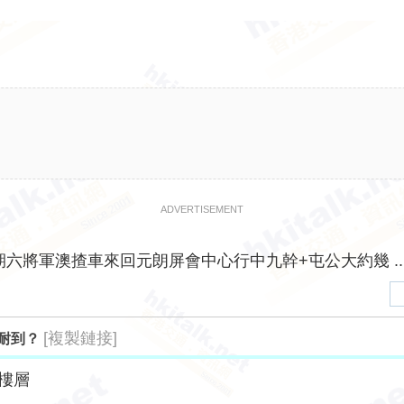
ADVERTISEMENT
期六將軍澳揸車來回元朗屏會中心行中九幹+屯公大約幾 ..
[複製鏈接]
耐到？
樓層