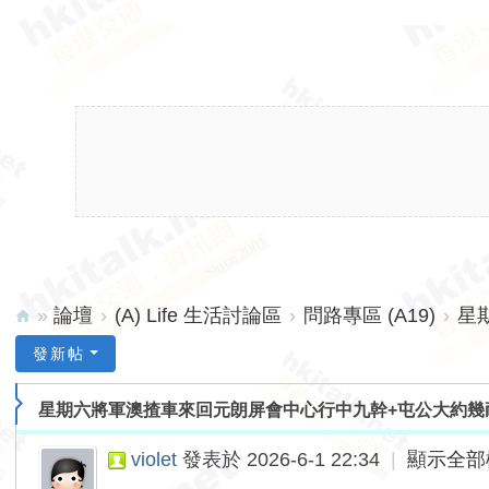
»
論壇
›
(A) Life 生活討論區
›
問路專區 (A19)
›
星
hk
發新帖
ita
星期六將軍澳揸車來回元朗屏會中心行中九幹+屯公大約幾
lk.
ne
violet
發表於 2026-6-1 22:34
|
顯示全部
t