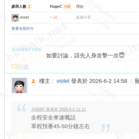
參與人數
1
HugeC
+10
理由
violet
+ 10
多謝分享
查看全部評分
如要討論，請先人身攻擊一次😇
回復
樓主
|
violet
發表於 2026-6-2 14:58
|
JX9097 發表於 2026-6-2 11:11
全程安全車速嘅話
單程預番45-50分鐘左右