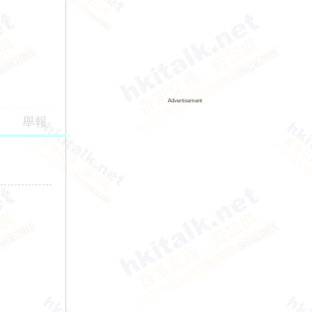
Advertisement
舉報