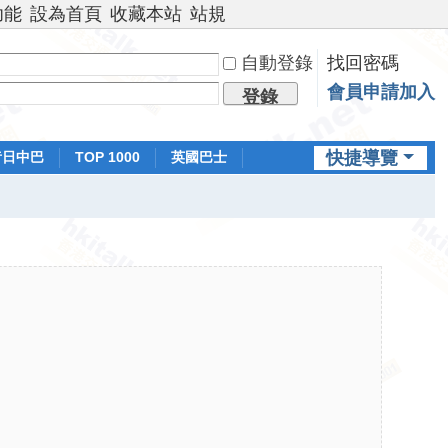
功能
設為首頁
收藏本站
站規
自動登錄
找回密碼
會員申請加入
登錄
快捷導覽
昔日中巴
TOP 1000
英國巴士
排行榜
日本鐵路