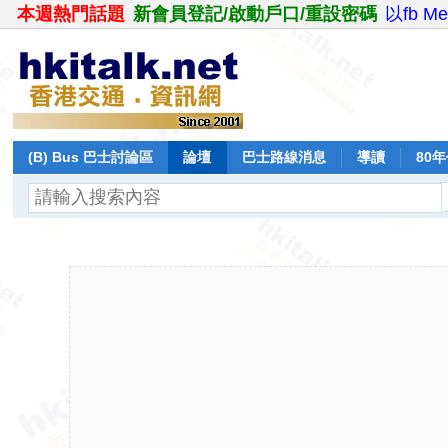
本週熱門話題
新會員登記/啟動戶口/重設密碼
以fb M
(B) Bus 巴士討論區
論壇
巴士路線消息
導讀
80
飛行報告
日誌
保留巴士
分享
記錄