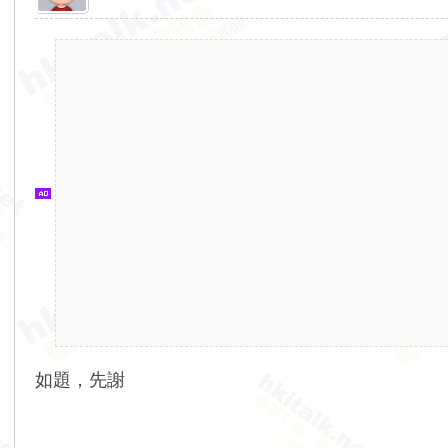
香
港
交
通
資
訊
網
如題，先謝