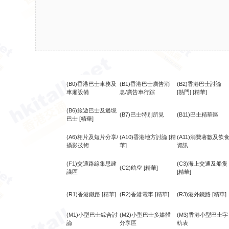
(B0)香港巴士車務及
(B1)香港巴士廣告消
(B2)香港巴士討論
車廂設備
息/廣告車行踪
[熱門]
[精華]
(B6)旅遊巴士及過境
(B7)巴士特別所見
(B11)巴士精華區
巴士
[精華]
(A6)相片及短片分享/
(A10)香港地方討論
[精
(A11)消費著數及飲
攝影技術
華]
資訊
(F1)交通路線集思建
(C3)海上交通及船隻
(C2)航空
[精華]
議區
[精華]
(R1)香港鐵路
[精華]
(R2)香港電車
[精華]
(R3)港外鐵路
[精華]
(M1)小型巴士綜合討
(M2)小型巴士多媒體
(M3)香港小型巴士字
論
分享區
軌表