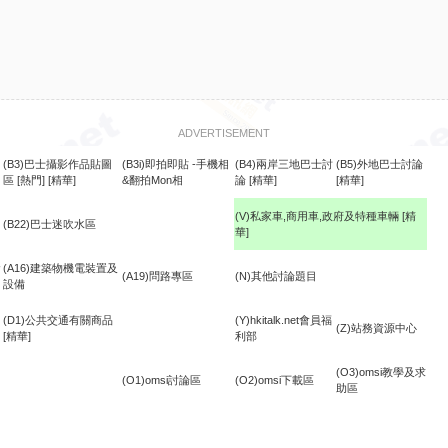
ADVERTISEMENT
(B3)巴士攝影作品貼圖
(B3i)即拍即貼 -手機相
(B4)兩岸三地巴士討
(B5)外地巴士討論
區
[熱門]
[精華]
&翻拍Mon相
論
[精華]
[精華]
(V)私家車,商用車,政府及特種車輛
[精
(B22)巴士迷吹水區
華]
食
(A16)建築物機電裝置及
(A19)問路專區
(N)其他討論題目
設備
(D1)公共交通有關商品
(Y)hkitalk.net會員福
(Z)站務資源中心
[精華]
利部
(O3)omsi教學及求
(O1)omsi討論區
(O2)omsi下載區
助區