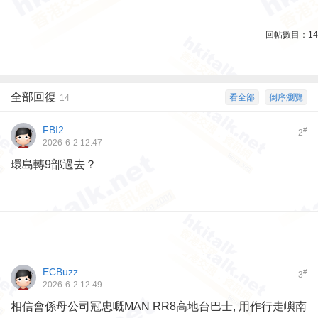
回帖數目：
14
全部回復
看全部
倒序瀏覽
14
FBI2
#
2
2026-6-2 12:47
環島轉9部過去？
ECBuzz
#
3
2026-6-2 12:49
相信會係母公司冠忠嘅MAN RR8高地台巴士, 用作行走嶼南