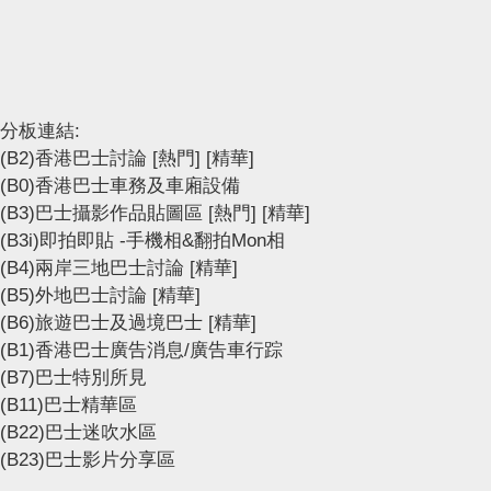
分板連結:
(B2)香港巴士討論
[熱門]
[精華]
(B0)香港巴士車務及車廂設備
(B3)巴士攝影作品貼圖區
[熱門]
[精華]
(B3i)即拍即貼 -手機相&翻拍Mon相
(B4)兩岸三地巴士討論
[精華]
(B5)外地巴士討論
[精華]
(B6)旅遊巴士及過境巴士
[精華]
(B1)香港巴士廣告消息/廣告車行踪
(B7)巴士特別所見
(B11)巴士精華區
(B22)巴士迷吹水區
(B23)巴士影片分享區