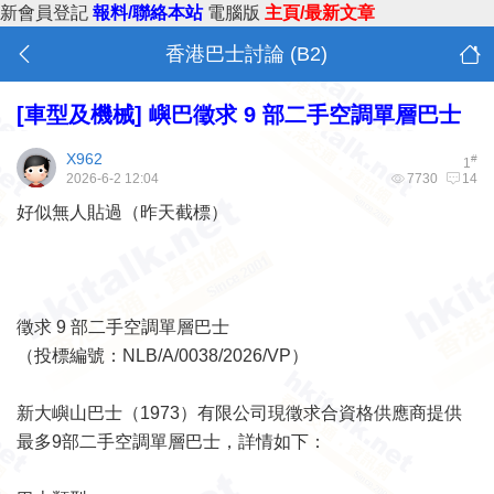
新會員登記
報料/聯絡本站
電腦版
主頁/最新文章
香港巴士討論 (B2)
[車型及機械]
嶼巴徵求 9 部二手空調單層巴士
X962
#
1
2026-6-2 12:04
7730
14
好似無人貼過（昨天截標）
徵求 9 部二手空調單層巴士
（投標編號：NLB/A/0038/2026/VP）
新大嶼山巴士（1973）有限公司現徵求合資格供應商提供
最多9部二手空調單層巴士，詳情如下：