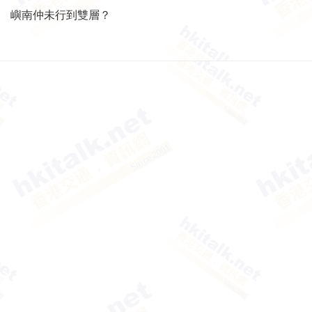
嶼南仲未行到雙層？