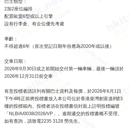
巴士類型：
2加2座位編排
配置歐盟6型或以上引擎
設有行李倉、有企位優先考慮
車齡：
不得超過6年（首次登記日期年份應為2020年或以後）
交車日期：
2026年9月30日或之前開始交付第一輛車輛，最後一輛須於
2026年12月31日前交車
有意投標者請詳列有關巴士資料及報價，於2026年6月1日
下午4時正前將投標書放入本公司位於香港柴灣創富道8號3
樓的投標箱內。投標者須在投標書信封面上註明投標編號
「NLB/A/0038/2026/VP」。逾期遞交的投標書概不受理。
如有查詢，請致電2235 3128 勞先生。