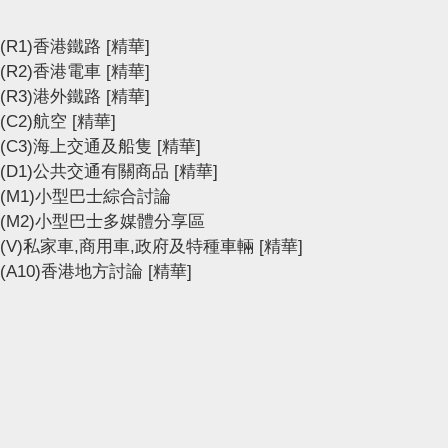
(R1)香港鐵路
[精華]
(R2)香港電車
[精華]
(R3)港外鐵路
[精華]
(C2)航空
[精華]
(C3)海上交通及船隻
[精華]
(D1)公共交通有關商品
[精華]
(M1)小型巴士綜合討論
(M2)小型巴士多媒體分享區
(V)私家車,商用車,政府及特種車輛
[精華]
(A10)香港地方討論
[精華]