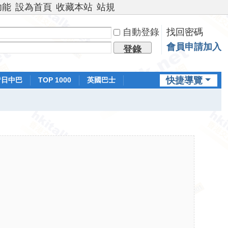
功能
設為首頁
收藏本站
站規
自動登錄
找回密碼
會員申請加入
登錄
快捷導覽
昔日中巴
TOP 1000
英國巴士
排行榜
日本鐵路