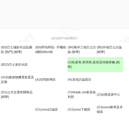
ADVERTISEMENT
(B3)巴士攝影作品貼圖
(B3i)即拍即貼 -手機相
(B4)兩岸三地巴士討
(B5)外地巴士討論
區
[熱門]
[精華]
&翻拍Mon相
論
[精華]
[精華]
(V)私家車,商用車,政府及特種車輛
[精
(B22)巴士迷吹水區
華]
食
(A16)建築物機電裝置及
(A19)問路專區
(N)其他討論題目
設備
(D1)公共交通有關商品
(Y)hkitalk.net會員福
(Z)站務資源中心
[精華]
利部
(O3)omsi教學及求
(O1)omsi討論區
(O2)omsi下載區
助區