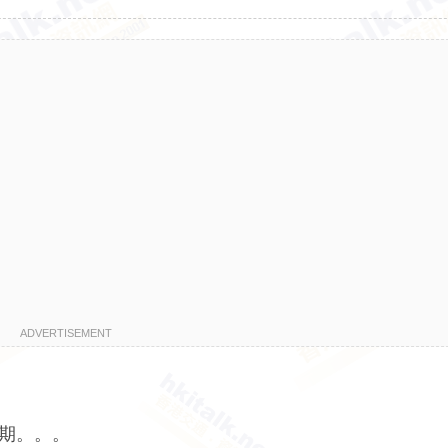
ADVERTISEMENT
至到期。。。