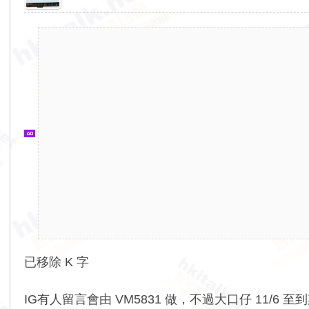
香
港
交
通
資
訊
網
已移除 K 字
IG有人留言會由 VM5831 做，不過大口仔 11/6 