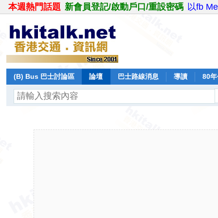
本週熱門話題
新會員登記/啟動戶口/重設密碼
以fb M
(B) Bus 巴士討論區
論壇
巴士路線消息
導讀
80
飛行報告
日誌
保留巴士
分享
記錄