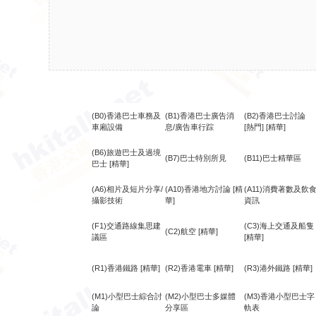
(B0)香港巴士車務及
(B1)香港巴士廣告消
(B2)香港巴士討論
車廂設備
息/廣告車行踪
[熱門]
[精華]
(B6)旅遊巴士及過境
(B7)巴士特別所見
(B11)巴士精華區
巴士
[精華]
(A6)相片及短片分享/
(A10)香港地方討論
[精
(A11)消費著數及飲
攝影技術
華]
資訊
(F1)交通路線集思建
(C3)海上交通及船隻
(C2)航空
[精華]
議區
[精華]
(R1)香港鐵路
[精華]
(R2)香港電車
[精華]
(R3)港外鐵路
[精華]
(M1)小型巴士綜合討
(M2)小型巴士多媒體
(M3)香港小型巴士字
論
分享區
軌表