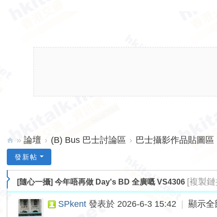
»
論壇
›
(B) Bus 巴士討論區
›
巴士攝影作品貼圖區 (
hk
發新帖
ita
[複製鏈
[隨心一攝]
今年唔再做 Day's BD 全廣嘅 VS4306
lk.
ne
SPkent
發表於 2026-6-3 15:42
|
顯示全
t