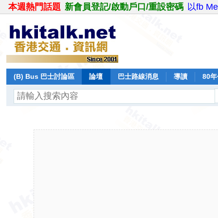
本週熱門話題
新會員登記/啟動戶口/重設密碼
以fb M
(B) Bus 巴士討論區
論壇
巴士路線消息
導讀
80
飛行報告
日誌
保留巴士
分享
記錄