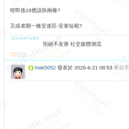
咁即係19應該拆兩條?
又或者開一條安達臣-安泰短棍?
拒絕不友善 社交媒體潮流
回復
mak5052
發表於 2026-6-21 08:53
來自