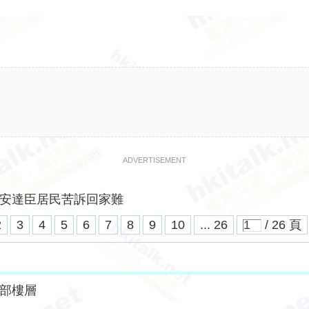
ADVERTISEMENT
安達臣居民苦訴回家難
2
3
4
5
6
7
8
9
10
... 26
/ 26 頁
部樓層