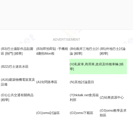
ADVERTISEMENT
(B3)巴士攝影作品貼圖
(B3i)即拍即貼 -手機相
(B4)兩岸三地巴士討
(B5)外地巴士討論
區
[熱門]
[精華]
&翻拍Mon相
論
[精華]
[精華]
(V)私家車,商用車,政府及特種車輛
[精
(B22)巴士迷吹水區
華]
食
(A16)建築物機電裝置及
(A19)問路專區
(N)其他討論題目
設備
(D1)公共交通有關商品
(Y)hkitalk.net會員福
(Z)站務資源中心
[精華]
利部
(O3)omsi教學及求
(O1)omsi討論區
(O2)omsi下載區
助區