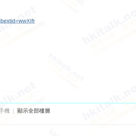
ibextid=wwXIfr
手機
|
顯示全部樓層