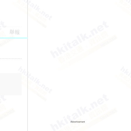
舉報
Advertisement