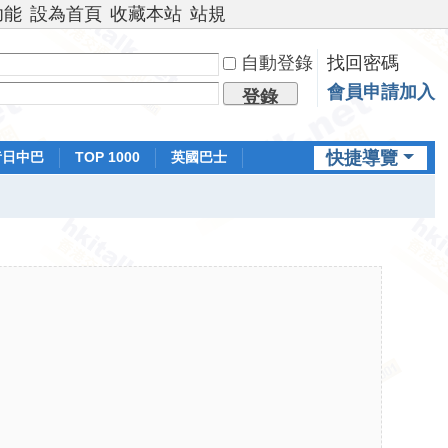
功能
設為首頁
收藏本站
站規
自動登錄
找回密碼
會員申請加入
登錄
快捷導覽
昔日中巴
TOP 1000
英國巴士
排行榜
日本鐵路