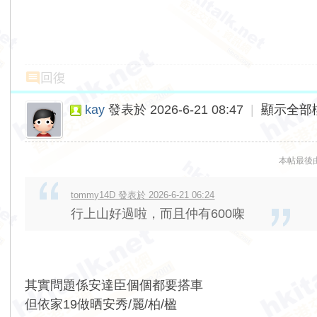
回復
kay
發表於 2026-6-21 08:47
|
顯示全部
本帖最後由 k
tommy14D 發表於 2026-6-21 06:24
行上山好過啦，而且仲有600㗎
其實問題係安達臣個個都要搭車
但依家19做晒安秀/麗/柏/楹