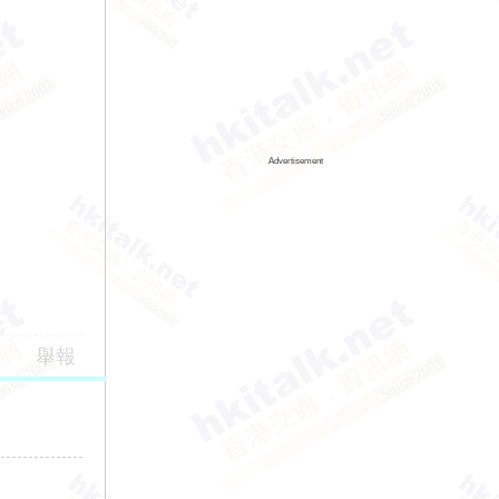
Advertisement
舉報