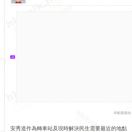
香
港
交
通
資
訊
網
本帖最後由 lim
安秀道作為轉車站及現時解決民生需要最近的地點