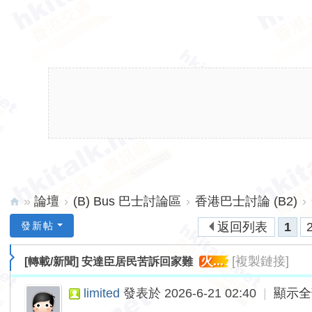
»
論壇
›
(B) Bus 巴士討論區
›
香港巴士討論 (B2)
›
hk
發新帖
返回列表
1
ita
火...
[複製鏈接]
[轉載/新聞]
安達臣居民苦訴回家難
lk.
ne
limited
發表於 2026-6-21 02:40
|
顯示全
t