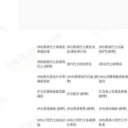
(B0)香港巴士車務及
(B1)香港巴士廣告消
(B2)香港巴士討論
車廂設備
息/廣告車行踪
[熱門]
[精華]
(B6)旅遊巴士及過境
(B7)巴士特別所見
(B11)巴士精華區
巴士
[精華]
(A6)相片及短片分享/
(A10)香港地方討論
[精
(A11)消費著數及飲
攝影技術
華]
資訊
(F1)交通路線集思建
(C3)海上交通及船隻
(C2)航空
[精華]
議區
[精華]
(R1)香港鐵路
[精華]
(R2)香港電車
[精華]
(R3)港外鐵路
[精華]
(M1)小型巴士綜合討
(M2)小型巴士多媒體
(M3)香港小型巴士字
論
分享區
軌表