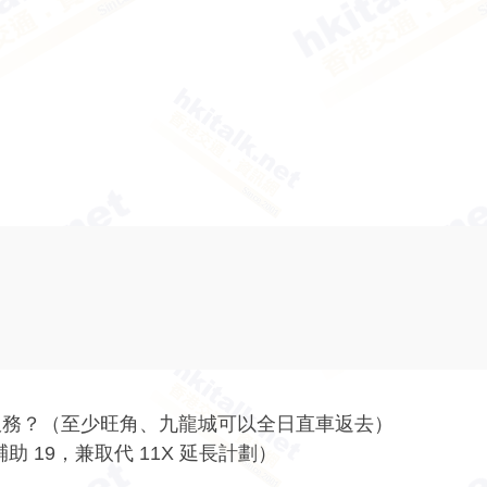
日服務？（至少旺角、九龍城可以全日直車返去）
 19，兼取代 11X 延長計劃）