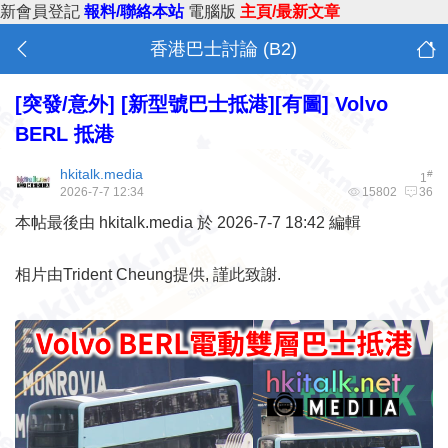
新會員登記
報料/聯絡本站
電腦版
主頁/最新文章
香港巴士討論 (B2)
[突發/意外]
[新型號巴士抵港][有圖] Volvo
BERL 抵港
hkitalk.media
#
1
2026-7-7 12:34
15802
36
本帖最後由 hkitalk.media 於 2026-7-7 18:42 編輯
相片由Trident Cheung提供, 謹此致謝.