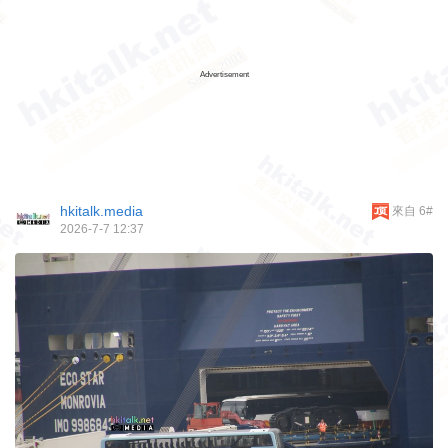
Advertisement
hkitalk.media
來自 6#
2026-7-7 12:37