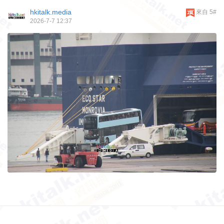
hkitalk.media
來自 5#
2026-7-7 12:37