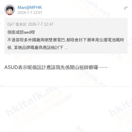
Man@MFHK
#
9
2026-7-7 13:07
Djr7 發表於 2026-7-7 12:47
側面成部aed咁
不過當咁多外國廠商啲雙層電巴,都唔會封下層車尾位擺電池嘅時
侯, 某啲品牌嘅廠商應該檢討下 ...
ASUD表示呢個設計應該我先係開山祖師爺囉⋯⋯