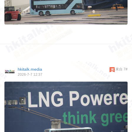
hkitalk.media
來自 7#
2026-7-7 12:37