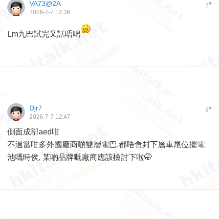
VA73@2A
#
2
2026-7-7 12:36
Lm九巴試完又話唔啱
Djr7
#
8
2026-7-7 12:47
側面成部aed咁
不過當咁多外國廠商啲雙層電巴,都唔會封下層車尾位擺電
池嘅時侯, 某啲品牌嘅廠商應該檢討下啦🤭