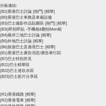
分板連結:
(B2)香港巴士討論
[熱門]
[精華]
(B0)香港巴士車務及車廂設備
(B3)巴士攝影作品貼圖區
[熱門]
[精華]
(B3i)即拍即貼 -手機相&翻拍Mon相
(B4)兩岸三地巴士討論
[精華]
(B5)外地巴士討論
[精華]
(B6)旅遊巴士及過境巴士
[精華]
(B1)香港巴士廣告消息/廣告車行踪
(B7)巴士特別所見
(B11)巴士精華區
(B22)巴士迷吹水區
(B23)巴士影片分享區
(R1)香港鐵路
[精華]
(R2)香港電車
[精華]
(R3)港外鐵路
[精華]