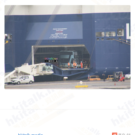
hkitalk.media
來自 4#