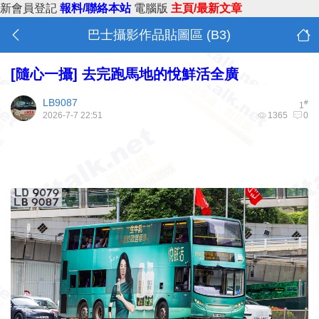
新會員登記
報料/聯絡本站
電腦版
主頁/最新文章
巴士攝影作品貼圖區 (B3)
[隨心一攝]
去完跑馬地的悅鮮活全廣
LB9087
#
1
2026-7-7 22:51
1365
0