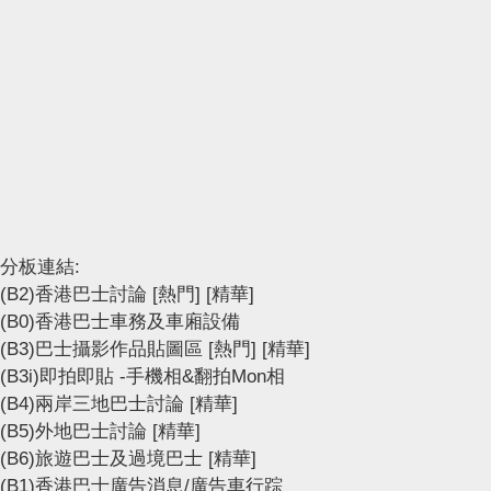
分板連結:
(B2)香港巴士討論
[熱門]
[精華]
(B0)香港巴士車務及車廂設備
(B3)巴士攝影作品貼圖區
[熱門]
[精華]
(B3i)即拍即貼 -手機相&翻拍Mon相
(B4)兩岸三地巴士討論
[精華]
(B5)外地巴士討論
[精華]
(B6)旅遊巴士及過境巴士
[精華]
(B1)香港巴士廣告消息/廣告車行踪