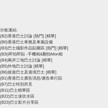
分板連結:
(B2)香港巴士討論
[熱門]
[精華]
(B0)香港巴士車務及車廂設備
(B3)巴士攝影作品貼圖區
[熱門]
[精華]
(B3i)即拍即貼 -手機相&翻拍Mon相
(B4)兩岸三地巴士討論
[精華]
(B5)外地巴士討論
[精華]
(B6)旅遊巴士及過境巴士
[精華]
(B1)香港巴士廣告消息/廣告車行踪
(B7)巴士特別所見
(B11)巴士精華區
(B22)巴士迷吹水區
(B23)巴士影片分享區