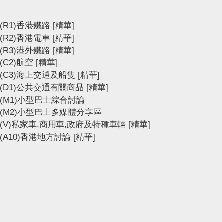
(R1)香港鐵路
[精華]
(R2)香港電車
[精華]
(R3)港外鐵路
[精華]
(C2)航空
[精華]
(C3)海上交通及船隻
[精華]
(D1)公共交通有關商品
[精華]
(M1)小型巴士綜合討論
(M2)小型巴士多媒體分享區
(V)私家車,商用車,政府及特種車輛
[精華]
(A10)香港地方討論
[精華]