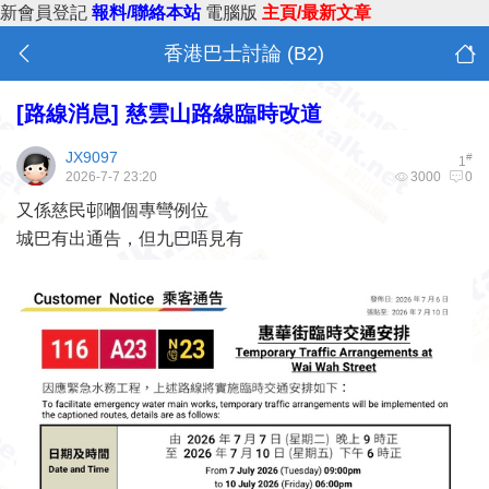
新會員登記
報料/聯絡本站
電腦版
主頁/最新文章
香港巴士討論 (B2)
[路線消息]
慈雲山路線臨時改道
JX9097
#
1
2026-7-7 23:20
3000
0
又係慈民邨嗰個專彎例位
城巴有出通告，但九巴唔見有