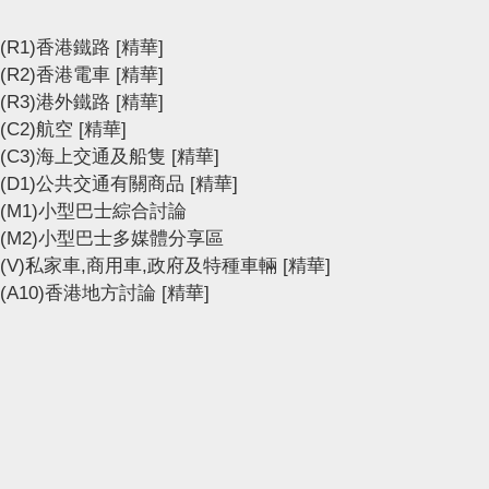
(R1)香港鐵路
[精華]
(R2)香港電車
[精華]
(R3)港外鐵路
[精華]
(C2)航空
[精華]
(C3)海上交通及船隻
[精華]
(D1)公共交通有關商品
[精華]
(M1)小型巴士綜合討論
(M2)小型巴士多媒體分享區
(V)私家車,商用車,政府及特種車輛
[精華]
(A10)香港地方討論
[精華]