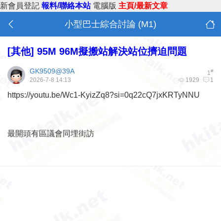
新會員登記
報料/聯絡本站
電腦版
主頁/最新文章
小型巴士綜合討論 (M1)
[其他]
95M 96M擬搬站解決站位擠迫問題
GK9509@39A
#
1
2026-7-8 14:13
1929
1
https://youtu.be/Wc1-KyizZq8?si=0q22cQ7jxKRTyNNU
最開頭有區議會同埋街訪