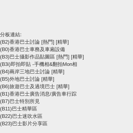
分板連結:
(B2)香港巴士討論
[熱門]
[精華]
(B0)香港巴士車務及車廂設備
(B3)巴士攝影作品貼圖區
[熱門]
[精華]
(B3i)即拍即貼 -手機相&翻拍Mon相
(B4)兩岸三地巴士討論
[精華]
(B5)外地巴士討論
[精華]
(B6)旅遊巴士及過境巴士
[精華]
(B1)香港巴士廣告消息/廣告車行踪
(B7)巴士特別所見
(B11)巴士精華區
(B22)巴士迷吹水區
(B23)巴士影片分享區