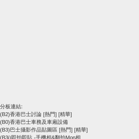
分板連結:
(B2)香港巴士討論
[熱門]
[精華]
(B0)香港巴士車務及車廂設備
(B3)巴士攝影作品貼圖區
[熱門]
[精華]
(B3i)即拍即貼 -手機相&翻拍Mon相