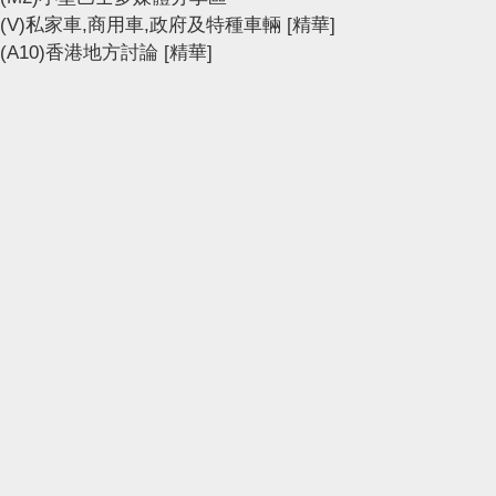
(V)私家車,商用車,政府及特種車輛
[精華]
(A10)香港地方討論
[精華]