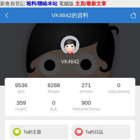
新會員登記
報料/聯絡本站
電腦版
主頁/最新文章
VK4642的資料
VK4642
9536
8288
271
0
積分
iPower
aPower
(Adjustment)
359
0
900
HugeC
貼文
Welcome Bonus
Ta的主題
Ta的日誌