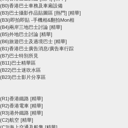
(B0)香港巴士車務及車廂設備
(B3)巴士攝影作品貼圖區
[熱門]
[精華]
(B3i)即拍即貼 -手機相&翻拍Mon相
(B4)兩岸三地巴士討論
[精華]
(B5)外地巴士討論
[精華]
(B6)旅遊巴士及過境巴士
[精華]
(B1)香港巴士廣告消息/廣告車行踪
(B7)巴士特別所見
(B11)巴士精華區
(B22)巴士迷吹水區
(B23)巴士影片分享區
(R1)香港鐵路
[精華]
(R2)香港電車
[精華]
(R3)港外鐵路
[精華]
(C2)航空
[精華]
(C3)海上交通及船隻
[精華]