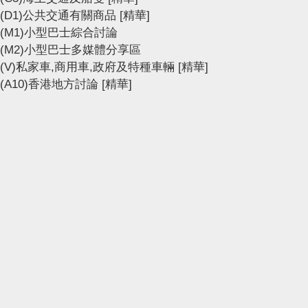
(D1)公共交通有關商品
[精華]
(M1)小型巴士綜合討論
(M2)小型巴士多媒體分享區
(V)私家車,商用車,政府及特種車輛
[精華]
(A10)香港地方討論
[精華]