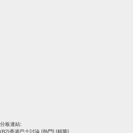
分板連結:
(B2)香港巴士討論
[熱門]
[精華]