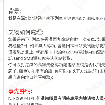
背景:
我是在深圳北站乘坐南下列車直達
香港西九龍站, 把充
失物如何處理:
如果是南下, 列車在香港西九龍站會做一次清車, 
務櫃檯7日, 如果無人認領, 會送回福田站失物認領處
但若果是北上, 就必須向中鐵經12306(電話/App
話/send SMS通知你去邊個站領取.
你可以打港鐵的高鐵失物認領處電話查詢是否找到失物(要
牌子, 顏色), 如果有的話, 你可以按以下方法認領 (
由
親自進內地口岸區領取)
:
事先聲明:
但港鐵職員有明確表示內地邊檢人員
以下為親身經歷,
前往內地車站再回港.