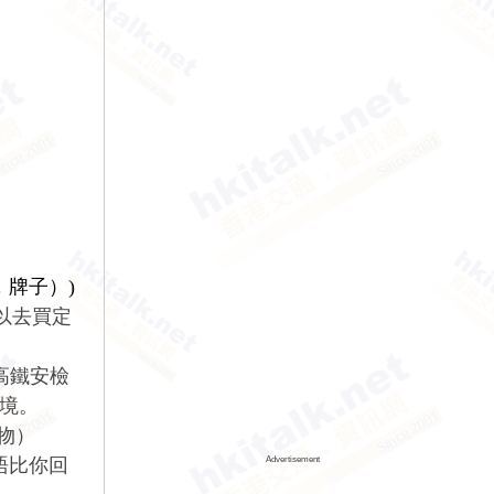
，牌子）)
可以去買定
高鐵安檢
境。
物）
唔比你回
Advertisement