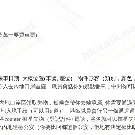
以及萬一要買車票)
車日期, 大概位置(車號, 座位)，物件形容（類別，顏色
ort 你入去內地口岸區攞，職員會話你知幾點番來，中間你
內地口岸區領取失物，然候會帶你去離境層, 你需要通過
內地入境手續（可以用
e
道），
港鐵
職員會行另一條通道過
區
counter
攞番失物（登記證件+
電話，簽名就可以攞番失
比內地邊檢公安（你要比回鄉證個公安，佢地有決定權比