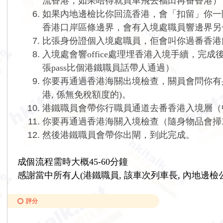
流香港，如果唔得就買車飛去福田再番香港）
如果
內地邊檢
比你回流香港，會「扣留」你一
香港口岸區條邊界，會有入境處職員響邊界另
比張身份證個入境處職員，佢會叫你過番香港
入境處會響
office
處理埋香港入境手續，完成
張
pass
比個
港鐵
職員話帶人通過）
你要再通過香港海關出境檢查，關員會問你有身
港, 係無免稅額度的)。
港鐵
職員會帶你行職員通道去番香港入境層（
你要再通過香港海關入境檢查（隨身物品會掃
然後
港鐵
職員會帶你出閘，到此完成。
成個流程需時大概45-60分鐘
感謝當中所有人(港鐵職員,
該車次列車長,
內地邊檢公
評分