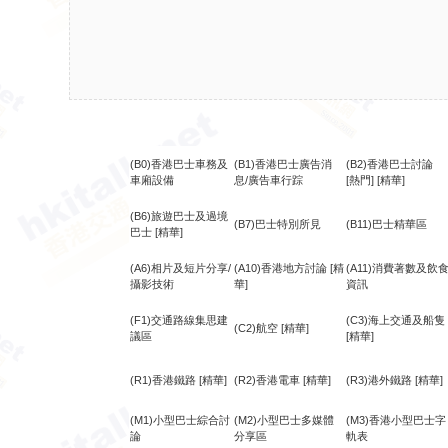
(B0)香港巴士車務及
(B1)香港巴士廣告消
(B2)香港巴士討論
車廂設備
息/廣告車行踪
[熱門]
[精華]
(B6)旅遊巴士及過境
(B7)巴士特別所見
(B11)巴士精華區
巴士
[精華]
(A6)相片及短片分享/
(A10)香港地方討論
[精
(A11)消費著數及飲
攝影技術
華]
資訊
(F1)交通路線集思建
(C3)海上交通及船隻
(C2)航空
[精華]
議區
[精華]
(R1)香港鐵路
[精華]
(R2)香港電車
[精華]
(R3)港外鐵路
[精華]
(M1)小型巴士綜合討
(M2)小型巴士多媒體
(M3)香港小型巴士字
論
分享區
軌表