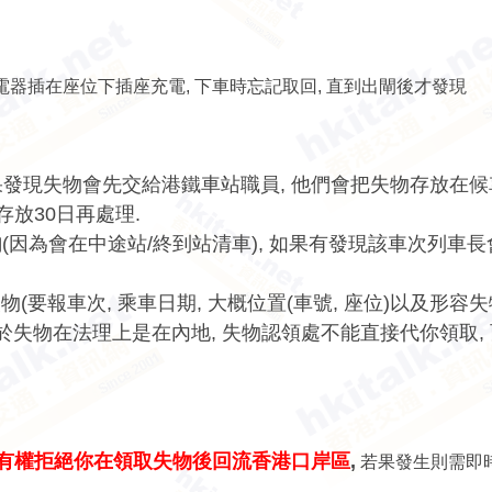
電器插在座位下插座充電, 下車時忘記取回, 直到出閘後才發現
如果發現失物會先交給港鐵車站職員, 他們會把失物存放在
存放30日再處理.
)查詢(因為會在中途站/終到站清車), 如果有發現該車次列車
報車次, 乘車日期, 大概位置(車號, 座位)以及形容失物
於失物在法理上是在內地,
失物認領處不能直接代你領取,
有權拒絕你在領取失物後回流香港口岸區
,
若果發生則需即