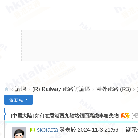
»
論壇
›
(R) Railway 鐵路討論區
›
港外鐵路 (R3)
›
hk
發新帖
ita
火
[
[中國大陸]
如何在香港西九龍站領回高鐵車箱失物
lk.
ne
skpracta
發表於 2024-11-3 21:56
|
顯示
t