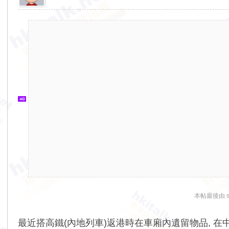
香
港
交
通
資
訊
網
本帖最後由 skp
最近搭高鐵(內地列車)返港時在車廂內遺留物品, 在中