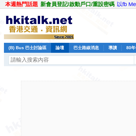
本週熱門話題
新會員登記/啟動戶口/重設密碼
以fb M
(B) Bus 巴士討論區
論壇
巴士路線消息
導讀
80
飛行報告
日誌
保留巴士
分享
記錄