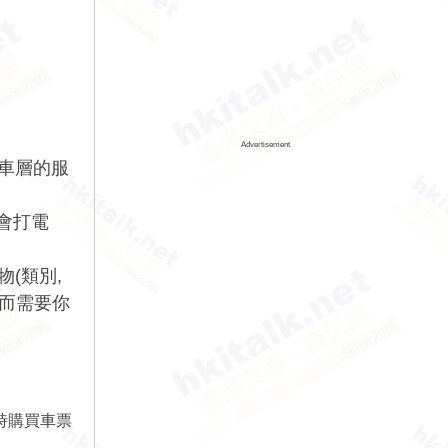
Advertisement
候車層的服
長會打電
(類別,
 而需要你
時購買車票