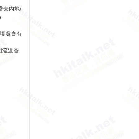
去內地/
)
境處會有
回流返香