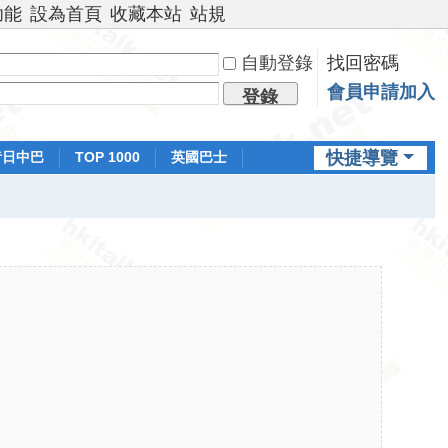
功能
設為首頁
收藏本站
站規
自動登錄
找回密碼
會員申請加入
登錄
快捷導覽
昔日中巴
TOP 1000
英國巴士
排行榜
日本鐵路