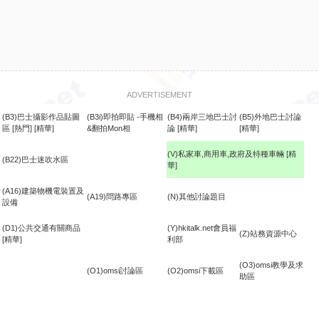
ADVERTISEMENT
(B3)巴士攝影作品貼圖
(B3i)即拍即貼 -手機相
(B4)兩岸三地巴士討
(B5)外地巴士討論
區
[熱門]
[精華]
&翻拍Mon相
論
[精華]
[精華]
(V)私家車,商用車,政府及特種車輛
[精
(B22)巴士迷吹水區
華]
食
(A16)建築物機電裝置及
(A19)問路專區
(N)其他討論題目
設備
(D1)公共交通有關商品
(Y)hkitalk.net會員福
(Z)站務資源中心
[精華]
利部
(O3)omsi教學及求
(O1)omsi討論區
(O2)omsi下載區
助區