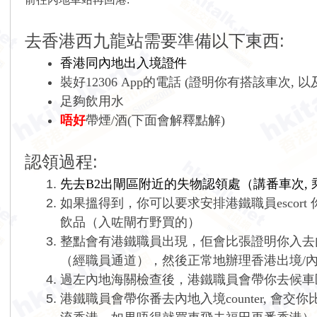
去香港西九龍站需要準備以
下東西:
香港同內地出入境證件
裝好12306 App的電話 (證明你有搭該車次, 
足夠飲用水
唔好
帶煙/酒(下面會解釋點解)
認領過程:
先去
B2
出閘區附近的失物認領處（講番車次, 乘
如果搵得到，你可以要求安排
港鐵
職員esc
飲品（入咗閘冇野買的）
整點會有
港鐵
職員出現，佢會比張證明你入去
（經職員通道），然後正常地辦理香港出境
/
過左內地海關檢查後，
港鐵
職員會帶你去候車
港鐵職員會帶你番去內地入境
counter,
會交你