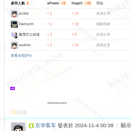
參與人數
4
aPower
+9
HugeC
+36
理由
pcckw
+ 2
+ 10
多謝分享
Danny.lin
+ 1
+ 10
精闢見解
魔雪巴士頻道
+ 3
+ 6
多謝分享
sunhoo
+ 3
+ 10
多謝分享
查看全部評分
Advertisement
回復
京华客车
發表於 2024-11-4 00:39
|
顯