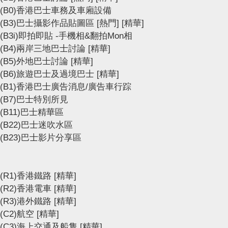
(B0)香港巴士車務及車廂設備
(B3)巴士攝影作品貼圖區
[熱門]
[精華]
(B3i)即拍即貼 -手機相&翻拍Mon相
(B4)兩岸三地巴士討論
[精華]
(B5)外地巴士討論
[精華]
(B6)旅遊巴士及過境巴士
[精華]
(B1)香港巴士廣告消息/廣告車行踪
(B7)巴士特別所見
(B11)巴士精華區
(B22)巴士迷吹水區
(B23)巴士影片分享區
(R1)香港鐵路
[精華]
(R2)香港電車
[精華]
(R3)港外鐵路
[精華]
(C2)航空
[精華]
(C3)海上交通及船隻
[精華]