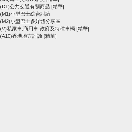
(D1)公共交通有關商品
[精華]
(M1)小型巴士綜合討論
(M2)小型巴士多媒體分享區
(V)私家車,商用車,政府及特種車輛
[精華]
(A10)香港地方討論
[精華]