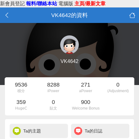
新會員登記
報料/聯絡本站
電腦版
主頁/最新文章
VK4642的資料
VK4642
9536
8288
271
0
積分
iPower
aPower
(Adjustment)
359
0
900
HugeC
貼文
Welcome Bonus
Ta的主題
Ta的日誌