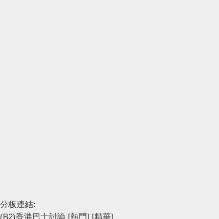
分板連結:
(B2)香港巴士討論
[熱門]
[精華]