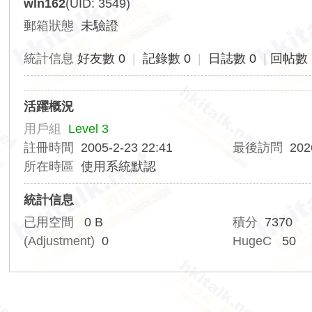
wln162
(UID: 3549)
香
郵箱狀態
未驗證
港
交
統計信息
好友數 0
|
記錄數 0
|
日誌數 0
|
回帖數 
通
資
活躍概況
訊
用戶組
Level 3
網
註冊時間
2005-2-23 22:41
最後訪問
202
所在時區
使用系統默認
統計信息
已用空間
0 B
積分
7370
(Adjustment)
0
HugeC
50