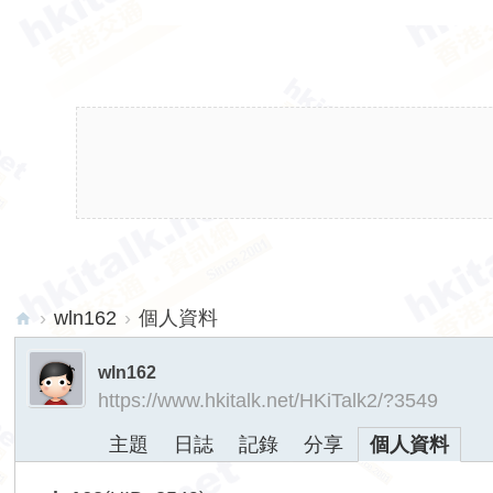
›
wln162
›
個人資料
hk
wln162
ita
https://www.hkitalk.net/HKiTalk2/?3549
lk.
主題
日誌
記錄
分享
個人資料
ne
t