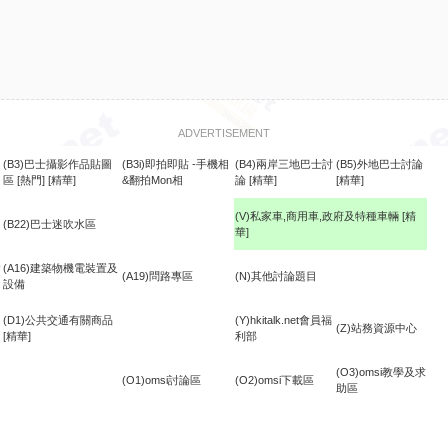
ADVERTISEMENT
(B3)巴士攝影作品貼圖
(B3i)即拍即貼 -手機相
(B4)兩岸三地巴士討
(B5)外地巴士討論
區
[熱門]
[精華]
&翻拍Mon相
論
[精華]
[精華]
(V)私家車,商用車,政府及特種車輛
[精
(B22)巴士迷吹水區
華]
食
(A16)建築物機電裝置及
(A19)問路專區
(N)其他討論題目
設備
(D1)公共交通有關商品
(Y)hkitalk.net會員福
(Z)站務資源中心
[精華]
利部
(O3)omsi教學及求
(O1)omsi討論區
(O2)omsi下載區
助區