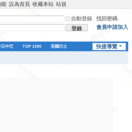
功能
設為首頁
收藏本站
站規
自動登錄
找回密碼
會員申請加入
登錄
快捷導覽
昔日中巴
TOP 1000
英國巴士
排行榜
日本鐵路