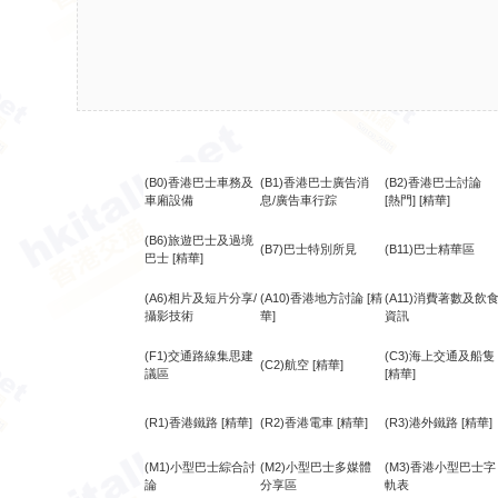
(B0)香港巴士車務及
(B1)香港巴士廣告消
(B2)香港巴士討論
車廂設備
息/廣告車行踪
[熱門]
[精華]
(B6)旅遊巴士及過境
(B7)巴士特別所見
(B11)巴士精華區
巴士
[精華]
(A6)相片及短片分享/
(A10)香港地方討論
[精
(A11)消費著數及飲
攝影技術
華]
資訊
(F1)交通路線集思建
(C3)海上交通及船隻
(C2)航空
[精華]
議區
[精華]
(R1)香港鐵路
[精華]
(R2)香港電車
[精華]
(R3)港外鐵路
[精華]
(M1)小型巴士綜合討
(M2)小型巴士多媒體
(M3)香港小型巴士字
論
分享區
軌表