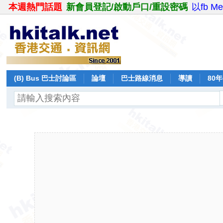
本週熱門話題
新會員登記/啟動戶口/重設密碼
以fb M
(B) Bus 巴士討論區
論壇
巴士路線消息
導讀
80
飛行報告
日誌
保留巴士
分享
記錄