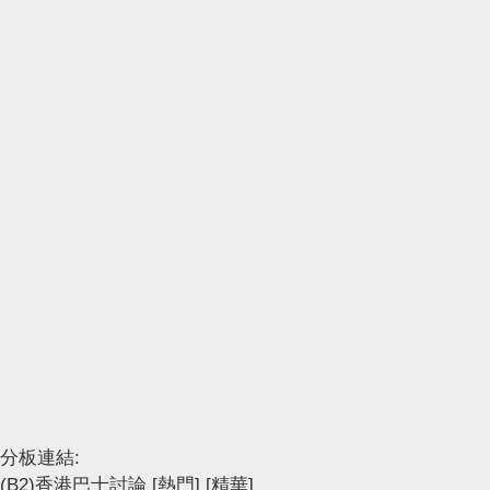
分板連結:
(B2)香港巴士討論
[熱門]
[精華]