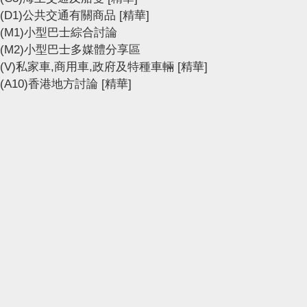
(D1)公共交通有關商品
[精華]
(M1)小型巴士綜合討論
(M2)小型巴士多媒體分享區
(V)私家車,商用車,政府及特種車輛
[精華]
(A10)香港地方討論
[精華]