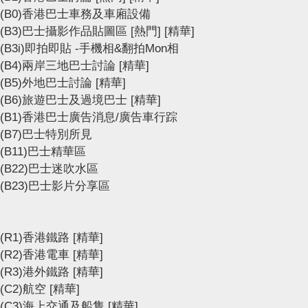
(B0)香港巴士車務及車廂設備
(B3)巴士攝影作品貼圖區
[熱門]
[精華]
(B3i)即拍即貼 -手機相&翻拍Mon相
(B4)兩岸三地巴士討論
[精華]
(B5)外地巴士討論
[精華]
(B6)旅遊巴士及過境巴士
[精華]
(B1)香港巴士廣告消息/廣告車行踪
(B7)巴士特別所見
(B11)巴士精華區
(B22)巴士迷吹水區
(B23)巴士影片分享區
(R1)香港鐵路
[精華]
(R2)香港電車
[精華]
(R3)港外鐵路
[精華]
(C2)航空
[精華]
(C3)海上交通及船隻
[精華]