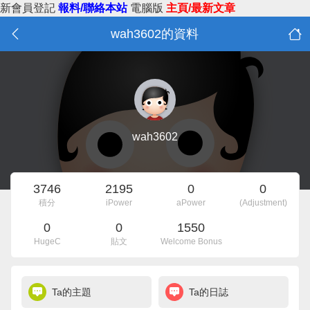
新會員登記
報料/聯絡本站
電腦版
主頁/最新文章
wah3602的資料
wah3602
3746
2195
0
0
積分
iPower
aPower
(Adjustment)
0
0
1550
HugeC
貼文
Welcome Bonus
Ta的主題
Ta的日誌