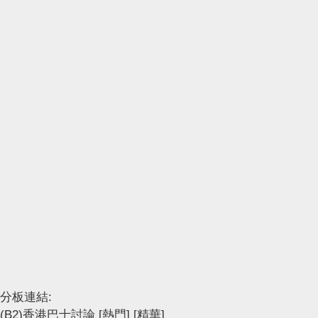
分板連結:
(B2)香港巴士討論
[熱門]
[精華]