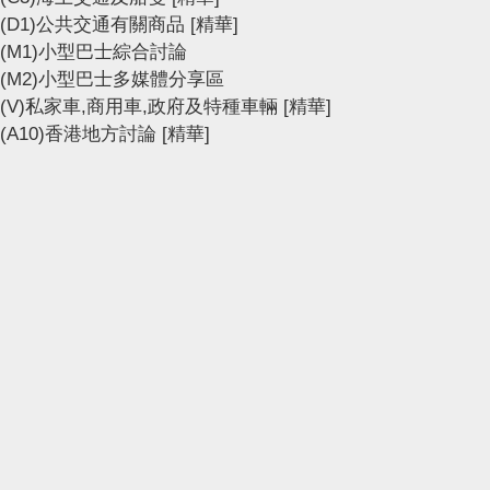
(D1)公共交通有關商品
[精華]
(M1)小型巴士綜合討論
(M2)小型巴士多媒體分享區
(V)私家車,商用車,政府及特種車輛
[精華]
(A10)香港地方討論
[精華]