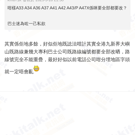
咁樣A33 A34 A36 A37 A41 A42 A43/P A47X係咪要全部都要改？
巴士迷為咗一己私欲
其實係佢地多餘，好似佢地既諗法咁計其實全港九新界大嶼
山既路線兼幾大專利巴士公司既路線編號都要全部改晒，路
線號完全不能重疊，最好好似以前電話公司咁分埋地區字頭
就一定唔會亂