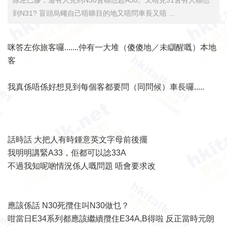
除左巴膠，邊有人見到N30會聯想起A30。又唔見31會有人聯想
到N31? 盲頭烏蠅自己唔睇目的地又唔問車長又唔 ...
咪答左你旅客囉.......仲有一大堆（傻傻地／未瞓醒嘅）本地
客
我真係唔係好想見到每個客都要問（同問候）車長囉.....
話時話 大把人有時鍾意英文字母前後擺
我明明講緊A33，佢都可以諗33A
不過我知呢啲情況係人嘅問題 唔會要求改
應該係話 N30死攬住叫N30做乜？
咁當日E34系列都應該繼續攬住E34A,B得啦 反正當時元朗