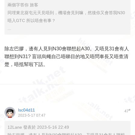
兩個字答你 旅客
同埋東北葵屯元天見唔到，機場會見到嘛，然後你又會答我N30
唔入GTC 所以唔會有事？
...
除左巴膠，邊有人見到N30會聯想起A30。又唔見31會有人
聯想到N31? 盲頭烏蠅自己唔睇目的地又唔問車長又唔查清
楚，唔抵幫啦下話。
lsc04d11
#
47
2023-5-17 07:47
12Lane 發表於 2023-5-16 22:49