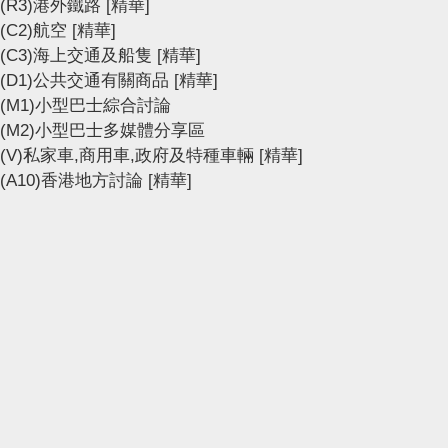
(R3)港外鐵路
[精華]
(C2)航空
[精華]
(C3)海上交通及船隻
[精華]
(D1)公共交通有關商品
[精華]
(M1)小型巴士綜合討論
(M2)小型巴士多媒體分享區
(V)私家車,商用車,政府及特種車輛
[精華]
(A10)香港地方討論
[精華]