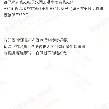
都已經有條A36,天水圍加洪水橋有條A37
A34附近區域都冇諗住要用E34個冧巴（如果需要換，嗰條
應該係E33P?)
冇野既 龍運覺得冇野咪唔好換號碼囉…
係睇下前線員工會唔會被人問到煩而提出建議囉
老實講 呢啲嘢唔一併做就不如唔好做