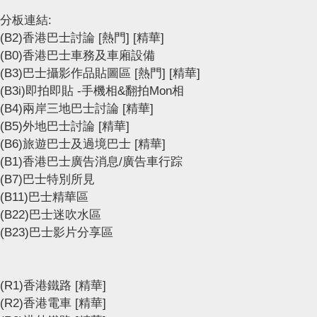
分板連結:
(B2)香港巴士討論
[熱門]
[精華]
(B0)香港巴士車務及車廂設備
(B3)巴士攝影作品貼圖區
[熱門]
[精華]
(B3i)即拍即貼 -手機相&翻拍Mon相
(B4)兩岸三地巴士討論
[精華]
(B5)外地巴士討論
[精華]
(B6)旅遊巴士及過境巴士
[精華]
(B1)香港巴士廣告消息/廣告車行踪
(B7)巴士特別所見
(B11)巴士精華區
(B22)巴士迷吹水區
(B23)巴士影片分享區
(R1)香港鐵路
[精華]
(R2)香港電車
[精華]