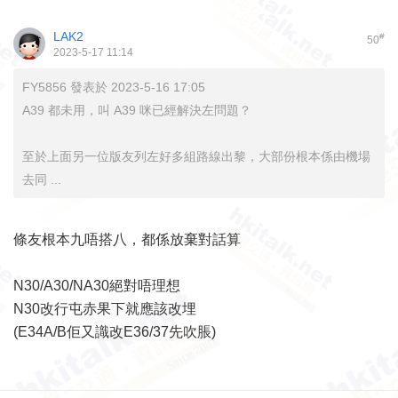
LAK2
#
50
2023-5-17 11:14
FY5856 發表於 2023-5-16 17:05
A39 都未用，叫 A39 咪已經解決左問題？
至於上面另一位版友列左好多組路線出黎，大部份根本係由機場
去同 ...
條友根本九唔搭八，都係放棄對話算
N30/A30/NA30絕對唔理想
N30改行屯赤果下就應該改埋
(E34A/B佢又識改E36/37先吹脹)