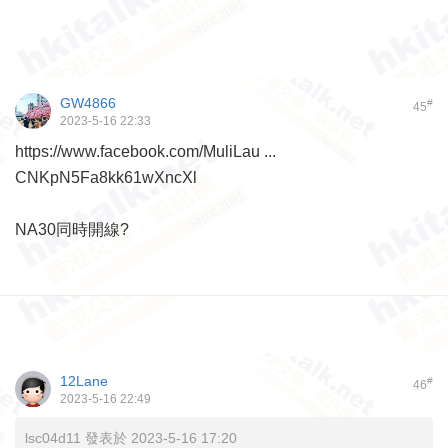
GW4866
#
45
2023-5-16 22:33
https://www.facebook.com/MuliLau ...
CNKpN5Fa8kk61wXncXl
NA30同時開線?
12Lane
#
46
2023-5-16 22:49
lsc04d11 發表於 2023-5-16 17:20