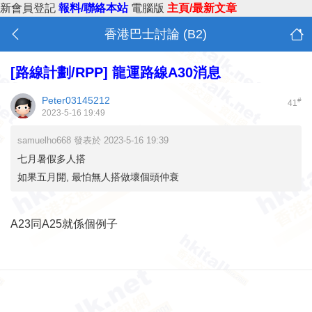
新會員登記
報料/聯絡本站
電腦版
主頁/最新文章
香港巴士討論 (B2)
[路線計劃/RPP]
龍運路線A30消息
Peter03145212
#
41
2023-5-16 19:49
samuelho668 發表於 2023-5-16 19:39
七月暑假多人搭
如果五月開, 最怕無人搭做壞個頭仲衰
A23同A25就係個例子