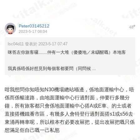
Peter03145212
#
48
2023-5-17 08:04
lsc04d11 發表於 2023-5-17 07:47
咪答左你旅客囉.......仲有一大堆（傻傻地／未瞓醒嘅）本地客
我真係唔係好想見到每個客都要問（同問候 ...
咁我想問你知唔知N30機場總站喺邊，係地面運輸中心，唔
係而係暢達路，由地面運輸中心行過對面，仲要行多幾分
鐘，所有旅客都只會係地面運輸中心搭A或E車、的士或者
直接搭機鐵番市區，有幾多人會特登行過對面搭s1或s56去
東涌再轉車呢，所以根本冇必要改冧把，提出改冧把嘅只係
想滿足佢自己嘅一己私慾