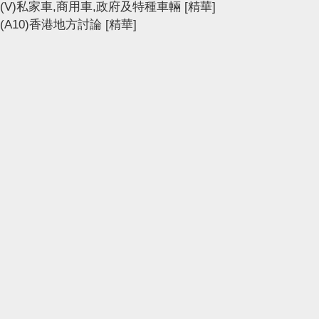
(V)私家車,商用車,政府及特種車輛
[精華]
(A10)香港地方討論
[精華]