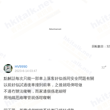
Advertisement
回帖數目：
32
HV9990
#
32
2023-6-14 03:47
點解話每次只能一部車上落客好似係同安全問題有關
以前好似試過後車撞到前車，之後就唔俾咁做
不過冇辦法㗎喇，而家邊個係老細呀
用地鐵思維嚟管就係咁㗎喇