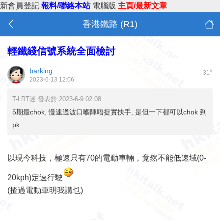
新會員登記
報料/聯絡本站
電腦版
主頁/最新文章
香港鐵路 (R1)
輕鐵綫信號系統全面檢討
barking
#
31
2023-6-13 12:06
T-LRT迷 發表於 2023-6-9 02:08
5期最chok, 慢速過波口嗰陣唔捉實扶手, 是但一下都可以chok 到
pk
以現今科技，極速只有70的電動車輛，竟然不能低速域(0-
20kph)定速行駛
(揸過電動車明我講乜)