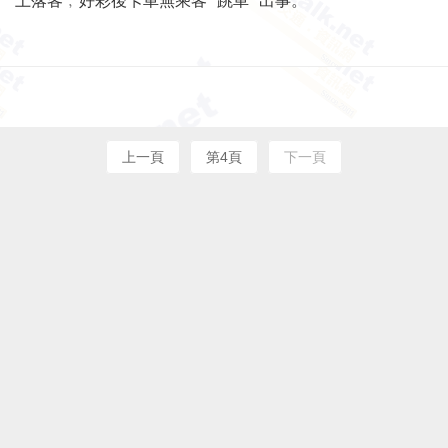
上落客﹐好彩後卡車無乘客 "跳車" 出事。
上一頁
第4頁
下一頁