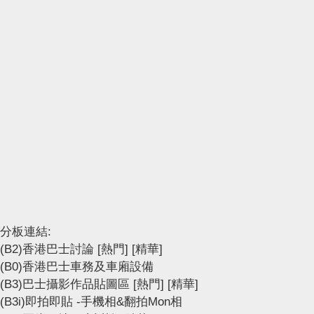
分板連結:
(B2)香港巴士討論
[熱門]
[精華]
(B0)香港巴士車務及車廂設備
(B3)巴士攝影作品貼圖區
[熱門]
[精華]
(B3i)即拍即貼 -手機相&翻拍Mon相