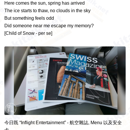
Here comes the sun, spring has arrived
The ice starts to thaw, no clouds in the sky
But something feels odd
Did someone near me escape my memory?
[Child of Snow - per se]
今日既 “Inflight Entertainment” - 航空雜誌, Menu 以及安全