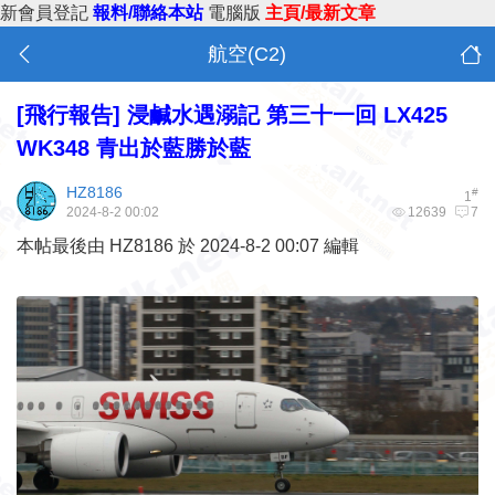
新會員登記
報料/聯絡本站
電腦版
主頁/最新文章
航空(C2)
[
飛行報告
]
浸鹹水遇溺記 第三十一回 LX425
WK348 青出於藍勝於藍
HZ8186
#
1
2024-8-2 00:02
12639
7
本帖最後由 HZ8186 於 2024-8-2 00:07 編輯