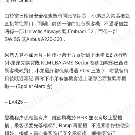
間 WHSmith。
由於當日輪候安全檢查既時間比預期長，小弟進入禁區後就
直接前往閘口 - 而閘口前係一部白紅色既客機 - 不過呢個並
唔係一部 Helvetic Airways 既 Embraer E2，而係一部
SWISS 既Airbus A220-300…
果然人算不如天算 - 即使小弟千方百計編下乘坐 E2 既行程
(小弟原先購買既 KLM LBA-AMS Sector 都係由呢部巴西產
既客機執飛)，小弟最終都係敵唔過 EQV 三隻字 - 咁就留待
日後既遇溺記 再睇下小弟有無機會遇上呢部巴西製既客機
啦~~ (Spoiler Alert: 會)
-- LX425 --
登機程序係相當有序 - 雖然飛機於 BHX 並沒有駁上登機
橋，乘客係要先落樓梯到 Ramp 再登機 - 不過乘客好快便安
頓好。機組人員向乘客進行安全示範後，飛機便進行