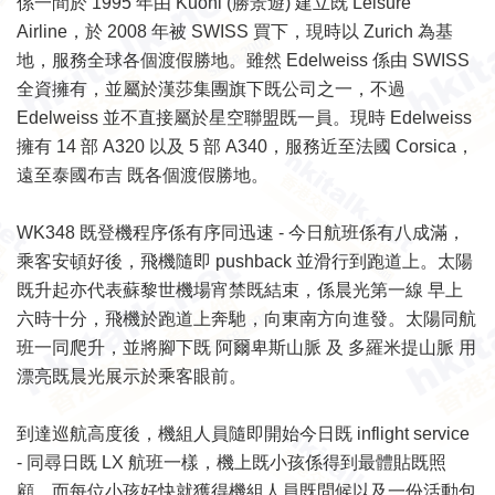
係一間於 1995 年由 Kuoni (勝景遊) 建立既 Leisure
Airline，於 2008 年被 SWISS 買下，現時以 Zurich 為基
地，服務全球各個渡假勝地。雖然 Edelweiss 係由 SWISS
全資擁有，並屬於漢莎集團旗下既公司之一，不過
Edelweiss 並不直接屬於星空聯盟既一員。現時 Edelweiss
擁有 14 部 A320 以及 5 部 A340，服務近至法國 Corsica，
遠至泰國布吉 既各個渡假勝地。
WK348 既登機程序係有序同迅速 - 今日航班係有八成滿，
乘客安頓好後，飛機隨即 pushback 並滑行到跑道上。太陽
既升起亦代表蘇黎世機場宵禁既結束，係晨光第一線 早上
六時十分，飛機於跑道上奔馳，向東南方向進發。太陽同航
班一同爬升，並將腳下既 阿爾卑斯山脈 及 多羅米提山脈 用
漂亮既晨光展示於乘客眼前。
到達巡航高度後，機組人員隨即開始今日既 inflight service
- 同尋日既 LX 航班一樣，機上既小孩係得到最體貼既照
顧，而每位小孩好快就獲得機組人員既問候以及一份活動包