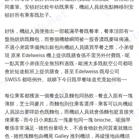
同畫筆。安頓好比較年幼既乘客，機組人員就焦點轉移到安
頓好所有乘客既肚子。
好快，機組人員便推出一部載滿早餐既餐車，餐車頂部有一
盤熱烘烘既麵包，而整個機艙瞬間被一股香濃既麥味佈滿。
不過小弟當準備掏出銀包向機組人員購買早餐之際，小弟發
現 原來 Edelweiss 機上提供既膳食係不需另外付費既 - 呢
一點其實小弟係完全無預料過既 - 歐洲大多既航空公司都唔
會於短途航班上提供膳食，甚至 Edelweiss 既母公司
SWISS 都唔例外。就睇下今日既早餐味道究竟如何啦~~
每位乘客都獲派一個餐盒以及麵包同熱飲 - 餐盒入面有一塊
薄餅，芝士同麥片，而麵包則任乘客選擇 - 乘客可以向機組
人員說出要咩款色既麵包，而機組人員就會係麵包籃直接夾
俾乘客 - 而今日小弟點左一塊麥包同一塊 brioche。呢個早
餐係非常滿足 - 雖然份量唔大，不過食物款色同質素就幾出
色 - 雖然塊麵包由機尾 Galley 推到機頭，再緩慢地由機頭