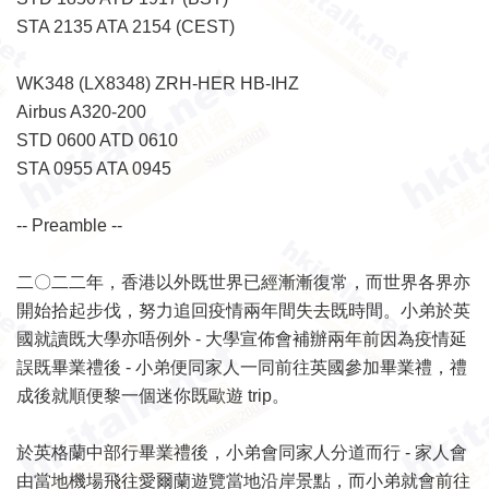
STA 2135 ATA 2154 (CEST)
WK348 (LX8348) ZRH-HER HB-IHZ
Airbus A320-200
STD 0600 ATD 0610
STA 0955 ATA 0945
-- Preamble --
二〇二二年，香港以外既世界已經漸漸復常，而世界各界亦
開始拾起步伐，努力追回疫情兩年間失去既時間。小弟於英
國就讀既大學亦唔例外 - 大學宣佈會補辦兩年前因為疫情延
誤既畢業禮後 - 小弟便同家人一同前往英國參加畢業禮，禮
成後就順便黎一個迷你既歐遊 trip。
於英格蘭中部行畢業禮後，小弟會同家人分道而行 - 家人會
由當地機場飛往愛爾蘭遊覽當地沿岸景點，而小弟就會前往