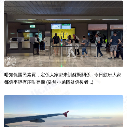
唔知係國民素質，定係大家都未訓醒既關係 - 今日航班大家
都係平靜有序咁登機 (雖然小弟懷疑係後者...)