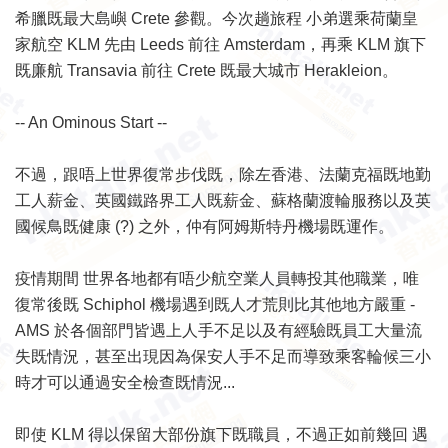
希臘既最大島嶼 Crete 參觀。今次趟旅程 小弟選乘荷蘭皇
家航空 KLM 先由 Leeds 前往 Amsterdam，再乘 KLM 旗下
既廉航 Transavia 前往 Crete 既最大城市 Herakleion。
-- An Ominous Start --
不過，跟唔上世界復常步伐既，除左香港、法蘭克福既地勤
工人薪金、英國鐵路界工人既薪金、蘇格蘭渡輪服務以及英
國候鳥既健康 (?) 之外，仲有阿姆斯特丹機場既運作。
疫情期間 世界各地都有唔少航空業人員轉投其他職業，唯
復常後既 Schiphol 機場遇到既人才荒則比其他地方嚴重 -
AMS 於各個部門皆遇上人手不足以及有經驗既員工大量流
失既情況，甚至出現因為保安人手不足而導致乘客輪候三小
時才可以通過安全檢查既情況...
即使 KLM 得以保留大部份旗下既職員，不過正如前幾回 遇