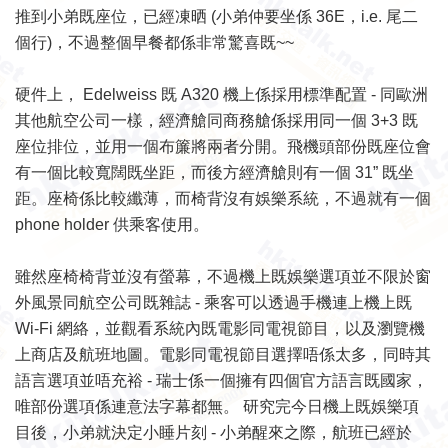
推到小弟既座位，已經凍晒 (小弟仲要坐係 36E，i.e. 尾二
個行)，不過整個早餐都係非常驚喜既~~
硬件上， Edelweiss 既 A320 機上係採用標準配置 - 同歐洲
其他航空公司一樣，經濟艙同商務艙係採用同一個 3+3 既
座位排位，並用一個布簾將兩者分開。飛機頭部份既座位會
有一個比較寬闊既坐距，而後方經濟艙則有一個 31” 既坐
距。座椅係比較纖薄，而椅背沒有娛樂系統，不過就有一個
phone holder 供乘客使用。
雖然座椅椅背並沒有螢幕，不過機上既娛樂選項並不限於窗
外風景同航空公司既雜誌 - 乘客可以透過手機連上機上既
Wi-Fi 網絡，並觀看系統內既電影同電視節目，以及瀏覽機
上商店及航班地圖。電影同電視節目選擇唔係太多，同時其
語言選項並唔充裕 - 瑞士係一個擁有四個官方語言既國家，
唯部份選項係連意法字幕都無。 研究完今日機上既娛樂項
目後，小弟就決定小睡片刻 - 小弟醒來之際，航班已經於