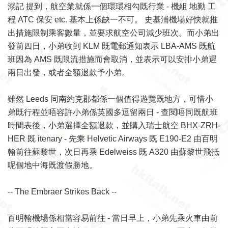
溺記 提到，航空業就係一個環環相勾既行業 - 機組 地勤 工
程 ATC 保安 etc. 基本上係缺一不可。 史基浦機場好快就推
出措施限制乘客數量，並要求航空公司減少班次。而小弟出
發前四日，小弟收到 KLM 既電郵通知表示 LBA-AMS 既航
班因為 AMS 既限流措施而會取消，並表示可以安排小弟遲
兩日出發，或者全額退款予小弟。
雖然 Leeds 同南約克郡都係一個值得遊覽既地方，可惜小
弟既行程並唔容許小弟係英國多逗留兩日 - 查閱唔同既航班
時間表後，小弟選擇全額退款，並購入瑞士航空 BHX-ZRH-
HER 既 itenary - 先乘 Helvetic Airways 既 E190-E2 由百明
翰前往蘇黎世，次日再乘 Edelweiss 既 A320 由蘇黎世飛抵
呢個地中海既渡假勝地。
-- The Embraer Strikes Back --
百明翰機場係相當容易前往 - 當日早上，小弟先乘火車由前