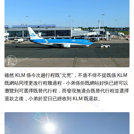
雖然 KLM 係今次趟行程既"元兇"，不過不得不提既係 KLM
既網站同埋更改行程幾過程 - 小弟係佢既網站好快已經可以
瀏覽到可選擇既替代行程，而發現無適合既替代行程並選擇
退款之後，小弟於翌日已經收到 KLM 既退款。