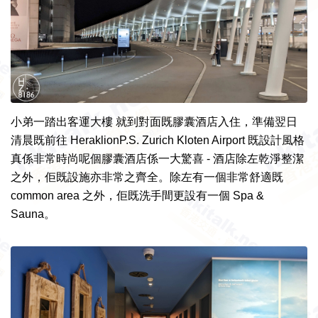
小弟一踏出客運大樓 就到對面既膠囊酒店入住，準備翌日
清晨既前往 HeraklionP.S. Zurich Kloten Airport 既設計風格
真係非常時尚
呢個膠囊酒店係一大驚喜 - 酒店除左乾淨整潔
之外，佢既設施亦非常之齊全。除左有一個非常舒適既
common area 之外，佢既洗手間更設有一個 Spa &
Sauna。