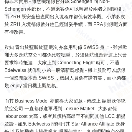
係非常實用 - 雖然機場係會分成 Schengen 同 Non-
Schengen 兩部份，不過乘客係可以輕易於兩者之間穿梭，
而 ZRH 既安全檢查同出入境程序都係有效率既。小弟多次
於 ZRH 入境都係數分鐘已經辦妥手續，而 FRA 則係呢方面
有待改善。
豈知 青出於藍勝於藍 呢句亦套用到係 SWISS 身上 - 雖然歐
洲大多既航空公司都係比較穩重，於短途航班既營運上只會
要求準時抵達，大家上到 Connecting Flight 就可，不過
Edelweiss 就俾到小弟一股清新既感覺 - 機上服務可以話係
一個悠閒版本既 SWISS ，機組人員係有講有笑，而小弟都
幾 enjoy 當日機上既氣氛。
而其 Business Model 亦值得大家留意 - 傳統上 歐洲既傳統
航空公司 一直都係進軍唔到 Leisure Market - 大多都係
labour cost 太高，或者其價格高昂至不能同其他 LCC 相提
並論 - 如果 Edelweiss 能利用其 Star Alliance Affiliate 既身
份 以及於飛機上提供膳食 呢兩個賣點，相信呢間航空公司