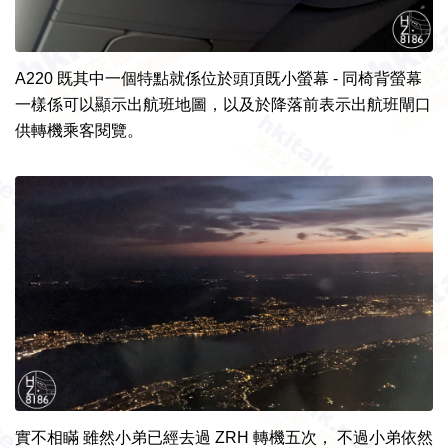
A220 既其中一個特點就係位於頭頂既小螢幕 - 同椅背螢幕
一樣係可以顯示出航班地圖，以及於降落前表示出航班閘口
供轉機乘客閱覽。
實不相瞞 雖然小弟已經去過 ZRH 轉機五次， 不過小弟依然