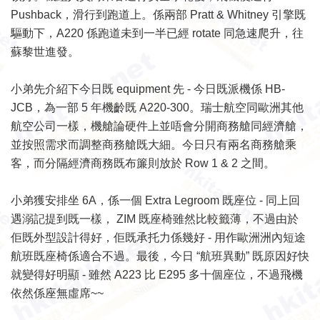
Pushback，滑行到跑道上。係兩部 Pratt & Whitney 引擎既
驅動下，A220 係跑道未到一半已經 rotate 同急速爬升，往
蘇黎世進發。
小弟先介紹下今日既 equipment 先 - 今日既派機係 HB-
JCB，為一部 5 年機齡既 A220-300。瑞士航空同歐洲其他
航空公司一樣，機艙論硬件上並唔會分開商務艙同經濟艙，
並按照需求而調整商務艙既大細。今日只有兩名商務艙乘
客，而分隔經濟商務既布簾則放於 Row 1 & 2 之間。
小弟獲安排坐 6A，係一個 Extra Legroom 既座位 - 同上回
遇溺記提到既一樣， ZIM 既座椅雖然比較籤薄，不過由於
佢既外型設計得好，佢既承托力係幾好 - 用作歐洲洲內短途
航班既座椅係適合不過。最後，今日 “航班異動” 既原因好快
就變得好明顯 - 雖然 A223 比 E295 多十個座位，不過飛機
依然係座無虛席~~