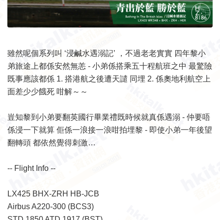
雖然呢個系列叫 ‘浸鹹水遇溺記’ ，不過老老實實 四年黎小
弟旅途上都係安然無恙 - 小弟係搭乘五十程航班之中 最驚險
既事應該都係 1. 搭港航之後遭天譴 同埋 2. 係奧地利航空上
面差少少餓死 咁解～～
豈知黎到小弟要翻英國行畢業禮既時候就真係遇溺 - 仲要唔
係浸一下就算 佢係一浪接一浪咁拍埋黎 - 即使小弟一年後望
翻轉頭 都依然覺得刺激…
-- Flight Info --
LX425 BHX-ZRH HB-JCB
Airbus A220-300 (BCS3)
STD 1850 ATD 1917 (BST)