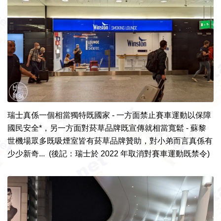
瑞士真係一個相當獨特既國家 - 一方面禁止賽車運動以保障
國民安全*，另一方面對菸草品牌既宣傳就相當寬鬆 - 蘇黎
世機場眾多既吸煙室皆有菸草品牌贊助，對小弟而言真係有
少少新奇... (後記：瑞士於 2022 年取消對賽車運動既禁令)