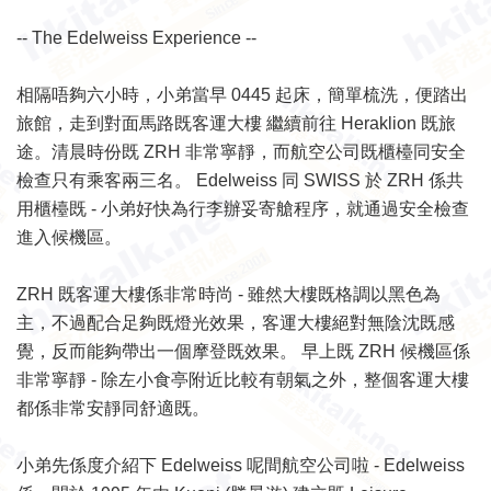
-- The Edelweiss Experience --
相隔唔夠六小時，小弟當早 0445 起床，簡單梳洗，便踏出
旅館，走到對面馬路既客運大樓 繼續前往 Heraklion 既旅
途。清晨時份既 ZRH 非常寧靜，而航空公司既櫃檯同安全
檢查只有乘客兩三名。 Edelweiss 同 SWISS 於 ZRH 係共
用櫃檯既 - 小弟好快為行李辦妥寄艙程序，就通過安全檢查
進入候機區。
ZRH 既客運大樓係非常時尚 - 雖然大樓既格調以黑色為
主，不過配合足夠既燈光效果，客運大樓絕對無陰沈既感
覺，反而能夠帶出一個摩登既效果。 早上既 ZRH 候機區係
非常寧靜 - 除左小食亭附近比較有朝氣之外，整個客運大樓
都係非常安靜同舒適既。
小弟先係度介紹下 Edelweiss 呢間航空公司啦 - Edelweiss