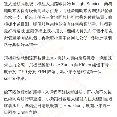
進入巡航高度後，機組人員隨即開始 In-flight Service - 商務
艙既乘客係有晚餐同酒水供應，而經濟艙既乘客則獲派發礦
泉水一支。航班上係有三文治同飲料可供乘客付費購買，唯
根據小弟目測，呢個服務當晚並沒有任何乘客問津。唯得到
最好待遇既 無疑係機上既小朋友 - 機組人員先向每個小朋友
派發畫筆同活動包，再派發小量零食同毛公仔 - 係歐洲做細
路仔真係好幸福~~
飛機好快就到達蘇黎世上空 - 機組人員向乘客派發一塊細既
朱古力之際，飛機已經沿 Lake Zurich 向 Klöten 緩慢下降 -
航班於 2150 分於 ZRH 降落，為小弟今趟旅程第一個
sector 作結。
餘下既旅程都好順暢 - 入境程序好快就辦妥，而小弟不久後
已經同寄艙行李重逢。小弟踏出客運大樓就入住大樓對面既
膠囊酒店，準備翌日清晨既前往 Heraklion，展開小弟既三
日兩夜 Crete 之旅。