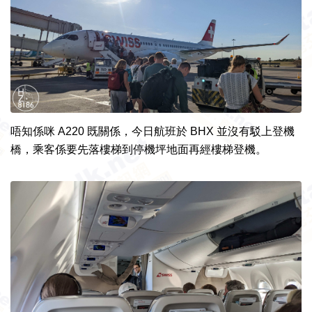
唔知係咪 A220 既關係，今日航班於 BHX 並沒有駁上登機
橋，乘客係要先落樓梯到停機坪地面再經樓梯登機。