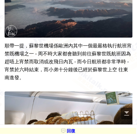
順帶一提，蘇黎世機場係歐洲內其中一個最嚴格執行航班宵
禁既機場之一 - 周不時大家都會聽到前往蘇黎世既航班因為
趕唔上宵禁而取消或改飛日內瓦 - 而今日航班都非常準時 -
宵禁於六時結束，而小弟十分鐘後已經於蘇黎世上空 往東
南進發。
回復