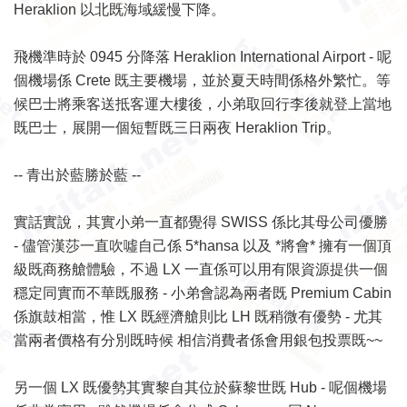
Heraklion 以北既海域緩慢下降。
飛機準時於 0945 分降落 Heraklion International Airport - 呢
個機場係 Crete 既主要機場，並於夏天時間係格外繁忙。等
候巴士將乘客送抵客運大樓後，小弟取回行李後就登上當地
既巴士，展開一個短暫既三日兩夜 Heraklion Trip。
-- 青出於藍勝於藍 --
實話實說，其實小弟一直都覺得 SWISS 係比其母公司優勝
- 儘管漢莎一直吹噓自己係 5*hansa 以及 *將會* 擁有一個頂
級既商務艙體驗，不過 LX 一直係可以用有限資源提供一個
穩定同實而不華既服務 - 小弟會認為兩者既 Premium Cabin
係旗鼓相當，惟 LX 既經濟艙則比 LH 既稍微有優勢 - 尤其
當兩者價格有分別既時候 相信消費者係會用銀包投票既~~
另一個 LX 既優勢其實黎自其位於蘇黎世既 Hub - 呢個機場