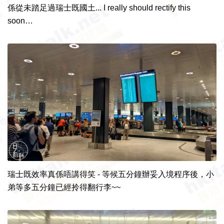
係從未踏足過瑞士既國土... I really should rectify this
soon…
瑞士既效率真係唔講得笑 - 等候五分鐘辦妥入境程序後，小
弟等多五分鐘已經拎得翻行李~~