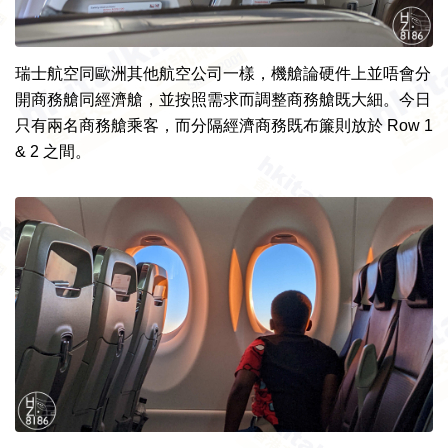
瑞士航空同歐洲其他航空公司一樣，機艙論硬件上並唔會分
開商務艙同經濟艙，並按照需求而調整商務艙既大細。今日
只有兩名商務艙乘客，而分隔經濟商務既布簾則放於 Row 1
& 2 之間。