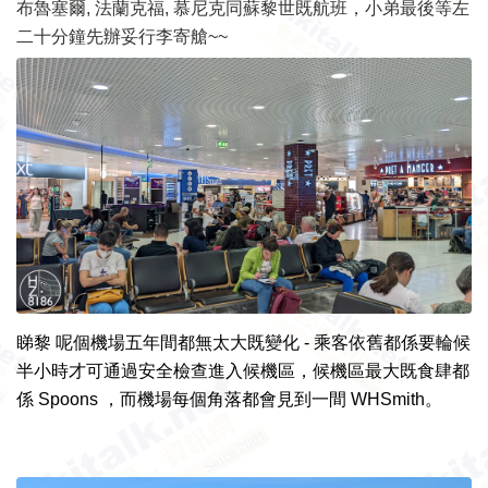
布魯塞爾, 法蘭克福, 慕尼克同蘇黎世既航班，小弟最後等左
二十分鐘先辦妥行李寄艙~~
睇黎 呢個機場五年間都無太大既變化 - 乘客依舊都係要輪候
半小時才可通過安全檢查進入候機區，候機區最大既食肆都
係 Spoons ，而機場每個角落都會見到一間 WHSmith。