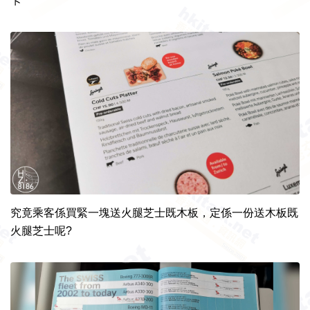
卡
究竟乘客係買緊一塊送火腿芝士既木板，定係一份送木板既
火腿芝士呢?