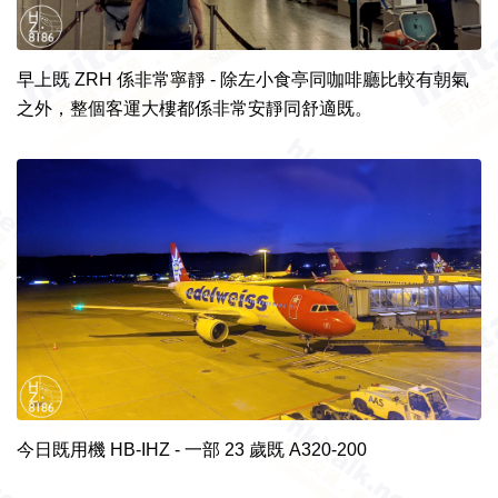
早上既 ZRH 係非常寧靜 - 除左小食亭同咖啡廳比較有朝氣
之外，整個客運大樓都係非常安靜同舒適既。
今日既用機 HB-IHZ - 一部 23 歲既 A320-200