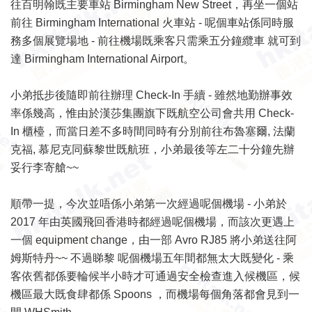
往百明翰既主要車站 Birmingham New Street，再坐一個站
前往 Birmingham International 火車站 - 呢個車站係同時服
務多個展覽場地 - 前往機場既乘客只需乘五分鐘纜車 就可到
達 Birmingham International Airport。
小弟抵步後隨即前往辦理 Check-In 手續 - 雖然地勤辦事效
率係幾高，惟由於漢莎集團旗下既航空公司會共用 Check-
In 櫃檯，而當日差不多時間同時有分別前往布魯塞爾, 法蘭
克福, 慕尼克同蘇黎世既航班，小弟最後等左二十分鐘先辦
妥行李寄艙~~
順帶一提，今次並唔係小弟第一次經過呢個機場 - 小弟於
2017 年由英國飛回香港時都經過呢個機場，而該次更遇上
一個 equipment change，由一部 Avro RJ85 將小弟送往阿
姆斯特丹~~ 不過睇黎 呢個機場五年間都無太大既變化 - 乘
客依舊都係要輪候半小時才可通過安全檢查進入候機區，候
機區最大既食肆都係 Spoons ，而機場每個角落都會見到一