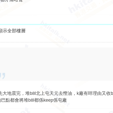
顯示全部樓層
大地震完，堆b8l北上屯天元去慳油，k廠有咩理由又收b
點都會將堆b8l都係keep係屯廠