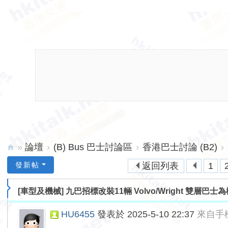
»
論壇
›
(B) Bus 巴士討論區
›
香港巴士討論 (B2)
›
hk
發新帖
返回列表
1
ita
[車型及機械]
九巴招標改裝11輛 Volvo/Wright 雙層巴
lk.
ne
HU6455
發表於 2025-5-10 22:37
來自手
t