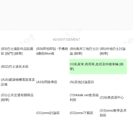
ADVERTISEMENT
(B3)巴士攝影作品貼圖
(B3i)即拍即貼 -手機相
(B4)兩岸三地巴士討
(B5)外地巴士討論
區
[熱門]
[精華]
&翻拍Mon相
論
[精華]
[精華]
(V)私家車,商用車,政府及特種車輛
[精
(B22)巴士迷吹水區
華]
食
(A16)建築物機電裝置及
(A19)問路專區
(N)其他討論題目
設備
(D1)公共交通有關商品
(Y)hkitalk.net會員福
(Z)站務資源中心
[精華]
利部
(O3)omsi教學及求
(O1)omsi討論區
(O2)omsi下載區
助區