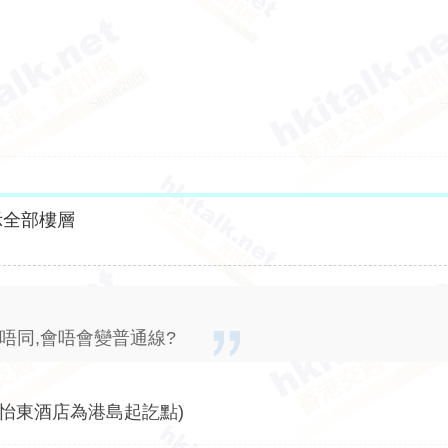
示全部樓層
60唔同,會唔會變普通線?
, 以舊怡東酒店為港島起訖點)