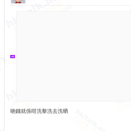
香
港
交
通
資
訊
網
啲錢就係咁洗黎洗去洗晒