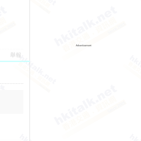
Advertisement
舉報