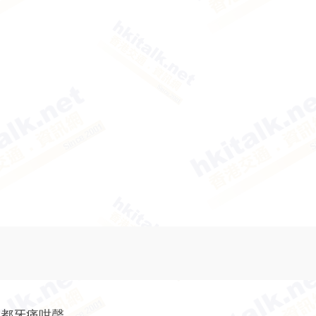
個都牙痛咁聲