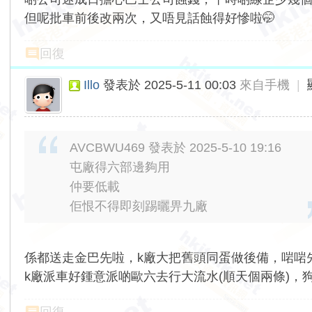
但呢批車前後改兩次，又唔見話蝕得好慘啦🤭
回復
Illo
發表於 2025-5-11 00:03
來自手機
|
AVCBWU469 發表於 2025-5-10 19:16
屯廠得六部邊夠用
仲要低載
佢恨不得即刻踢曬畀九廠
係都送走金巴先啦，k廠大把舊頭同蛋做後備，啱啱先
k廠派車好鍾意派啲歐六去行大流水(順天個兩條)，狗巴