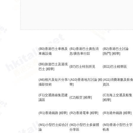
(B0)香港巴士車務及
(B1)香港巴士廣告消
(B2)香港巴士討論
車廂設備
息/廣告車行踪
[熱門]
[精華]
(B6)旅遊巴士及過境
(B7)巴士特別所見
(B11)巴士精華區
巴士
[精華]
(A6)相片及短片分享/
(A10)香港地方討論
[精
(A11)消費著數及飲
攝影技術
華]
資訊
(F1)交通路線集思建
(C3)海上交通及船隻
(C2)航空
[精華]
議區
[精華]
(R1)香港鐵路
[精華]
(R2)香港電車
[精華]
(R3)港外鐵路
[精華]
(M1)小型巴士綜合討
(M2)小型巴士多媒體
(M3)香港小型巴士字
論
分享區
軌表