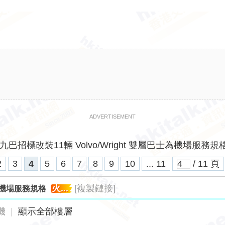
ADVERTISEMENT
九巴招標改裝11輛 Volvo/Wright 雙層巴士為機場服務規格 
2
3
4
5
6
7
8
9
10
... 11
/ 11 頁
火...
[複製鏈接]
士為機場服務規格
機
|
顯示全部樓層