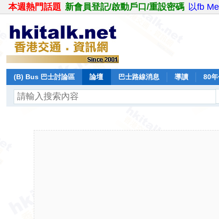
本週熱門話題
新會員登記/啟動戶口/重設密碼
以fb M
(B) Bus 巴士討論區
論壇
巴士路線消息
導讀
80
飛行報告
日誌
保留巴士
分享
記錄