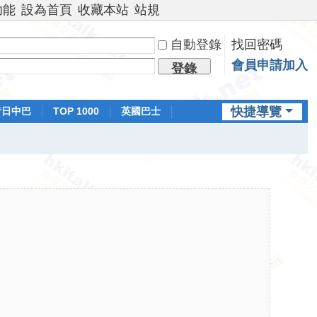
功能
設為首頁
收藏本站
站規
自動登錄
找回密碼
會員申請加入
登錄
快捷導覽
昔日中巴
TOP 1000
英國巴士
排行榜
日本鐵路