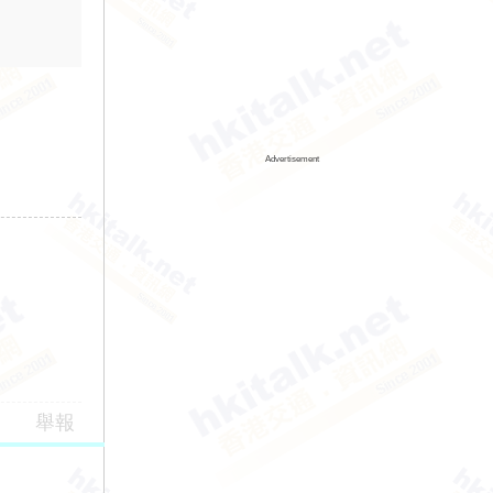
Advertisement
舉報