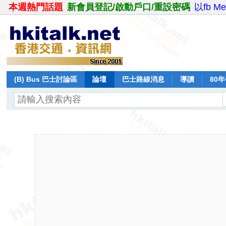
本週熱門話題
新會員登記/啟動戶口/重設密碼
以fb M
(B) Bus 巴士討論區
論壇
巴士路線消息
導讀
80
飛行報告
日誌
保留巴士
分享
記錄