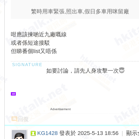
繁時用車緊張,照出車,假日多車用咪留廠
咁應該揀啲近九廠嘅線
或者係短途接駁
但睇番個list又唔係
如要討論，請先人身攻擊一次😇
Advertisement
回復
KG1428
發表於 2025-5-13 18:56
|
顯示