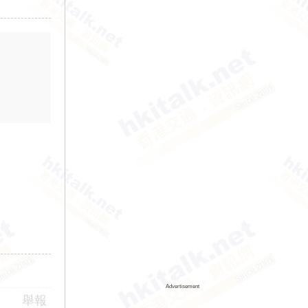
Advertisement
舉報