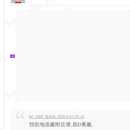
香
港
交
通
資
訊
網
tkf_2005 發表於 2025-5-13 02:14
預佢地係廠附近壞,易D番廠,