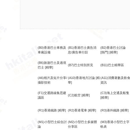
(B0)香港巴士車務及
(B1)香港巴士廣告消
(B2)香港巴士討論
車廂設備
息/廣告車行踪
[熱門]
[精華]
(B6)旅遊巴士及過境
(B7)巴士特別所見
(B11)巴士精華區
巴士
[精華]
(A6)相片及短片分享/
(A10)香港地方討論
[精
(A11)消費著數及飲
攝影技術
華]
資訊
(F1)交通路線集思建
(C3)海上交通及船隻
(C2)航空
[精華]
議區
[精華]
(R1)香港鐵路
[精華]
(R2)香港電車
[精華]
(R3)港外鐵路
[精華]
(M1)小型巴士綜合討
(M2)小型巴士多媒體
(M3)香港小型巴士字
論
分享區
軌表