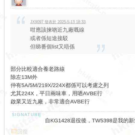
JX9097 發表於 2025-5-13 18:33
咁應該揀啲近九廠嘅線
或者係短途接駁
但睇番個list又唔係
部分比較適合養老路線
除左13M外
仲有5A/5M/219X/224X都係可以考慮之列
尤其224X，平日兩味車，用哂AVBE行
啟業又近九廠，非常適合AVBE行
自KG1428退役後，TW5398是我的
回復