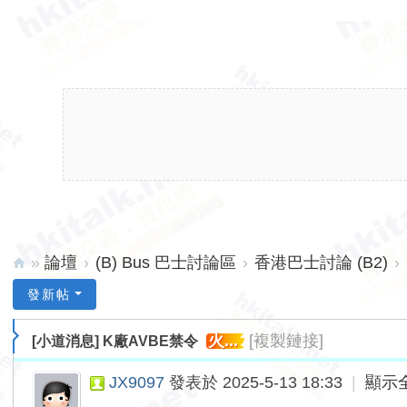
»
論壇
›
(B) Bus 巴士討論區
›
香港巴士討論 (B2)
›
hk
發新帖
ita
火...
[複製鏈接]
[小道消息]
K廠AVBE禁令
lk.
ne
JX9097
發表於 2025-5-13 18:33
|
顯示
t