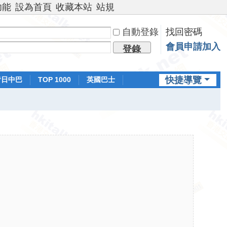
功能
設為首頁
收藏本站
站規
自動登錄
找回密碼
會員申請加入
登錄
快捷導覽
昔日中巴
TOP 1000
英國巴士
排行榜
日本鐵路