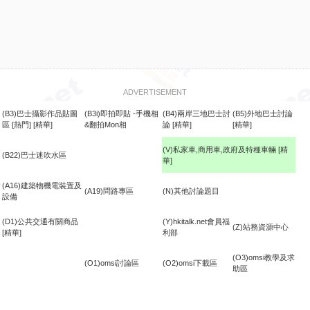
ADVERTISEMENT
(B3)巴士攝影作品貼圖
(B3i)即拍即貼 -手機相
(B4)兩岸三地巴士討
(B5)外地巴士討論
區
[熱門]
[精華]
&翻拍Mon相
論
[精華]
[精華]
(V)私家車,商用車,政府及特種車輛
[精
(B22)巴士迷吹水區
華]
食
(A16)建築物機電裝置及
(A19)問路專區
(N)其他討論題目
設備
(D1)公共交通有關商品
(Y)hkitalk.net會員福
(Z)站務資源中心
[精華]
利部
(O3)omsi教學及求
(O1)omsi討論區
(O2)omsi下載區
助區