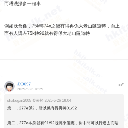
而唔洗攝多一程車
例如既會係，75k轉74x之後冇得再係大老山隧道轉，而上
面有人講左75k轉96就有得係大老山隧道轉
JX9097
#
33
2025-5-26 18:25
shakugan2005 發表於 2025-5-26 18:04
第一，277e係2，所以係有得再轉91/92
第二，277e本身就有91/92既轉乘優惠，你中間可以行過去而唔