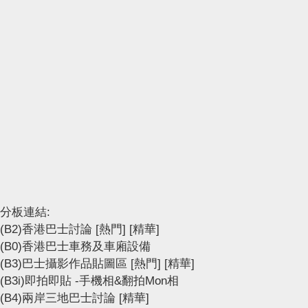
分板連結:
(B2)香港巴士討論
[熱門]
[精華]
(B0)香港巴士車務及車廂設備
(B3)巴士攝影作品貼圖區
[熱門]
[精華]
(B3i)即拍即貼 -手機相&翻拍Mon相
(B4)兩岸三地巴士討論
[精華]