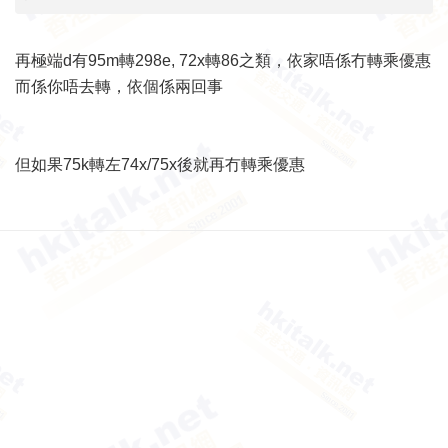
再極端d有95m轉298e, 72x轉86之類，依家唔係冇轉乘優惠
而係你唔去轉，依個係兩回事
但如果75k轉左74x/75x後就再冇轉乘優惠