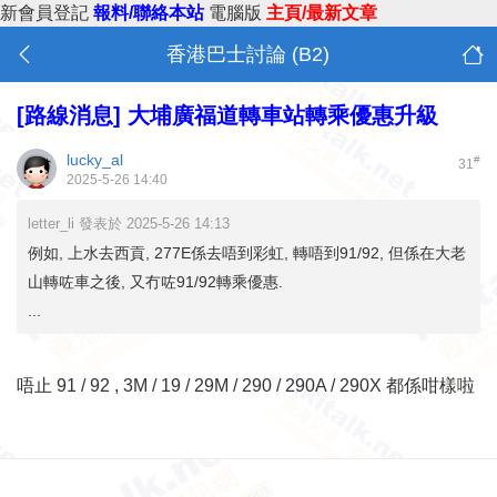
新會員登記
報料/聯絡本站
電腦版
主頁/最新文章
香港巴士討論 (B2)
[路線消息]
大埔廣福道轉車站轉乘優惠升級
lucky_al
#
31
2025-5-26 14:40
letter_li 發表於 2025-5-26 14:13
例如, 上水去西貢, 277E係去唔到彩虹, 轉唔到91/92, 但係在大老
山轉咗車之後, 又冇咗91/92轉乘優惠.
...
唔止 91 / 92 , 3M / 19 / 29M / 290 / 290A / 290X
都係咁樣啦