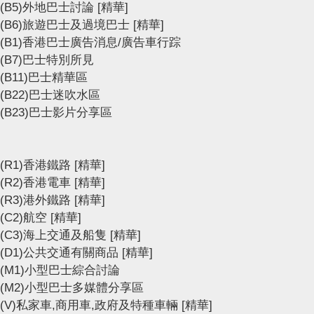
(B5)外地巴士討論
[精華]
(B6)旅遊巴士及過境巴士
[精華]
(B1)香港巴士廣告消息/廣告車行踪
(B7)巴士特別所見
(B11)巴士精華區
(B22)巴士迷吹水區
(B23)巴士影片分享區
(R1)香港鐵路
[精華]
(R2)香港電車
[精華]
(R3)港外鐵路
[精華]
(C2)航空
[精華]
(C3)海上交通及船隻
[精華]
(D1)公共交通有關商品
[精華]
(M1)小型巴士綜合討論
(M2)小型巴士多媒體分享區
(V)私家車,商用車,政府及特種車輛
[精華]