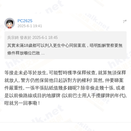
PC2625
#
7
2025-6-1 19:41
吳宗錡 發表於 2025-6-1 18:45
其實未滿18歲都可以判入更生中心同留案底，唔明點解警察要無
條件釋放嗰位巴敗 ...
等接走未必等於放生, 可能暫時獲準保釋候查, 就算無須保釋
就放人, 警方仍然保留他日起訴對方的權利! 當然, 仲要睇案
件嚴重性, 一張半張貼紙值幾多錢呢? 除非偷走幾十張, 或者
是以前偷路線或目的地膠牌 (以前巴士用人手攪膠牌的年代),
咁就另一回事嘞 !