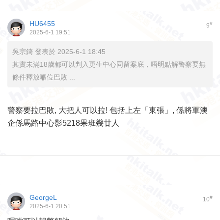
HU6455
#
9
2025-6-1 19:51
吳宗錡 發表於 2025-6-1 18:45
其實未滿18歲都可以判入更生中心同留案底，唔明點解警察要無
條件釋放嗰位巴敗 ...
警察要拉巴敗, 大把人可以拉! 包括上左「東張」, 係將軍澳
企係馬路中心影5218果班幾廿人
GeorgeL
#
10
2025-6-1 20:51