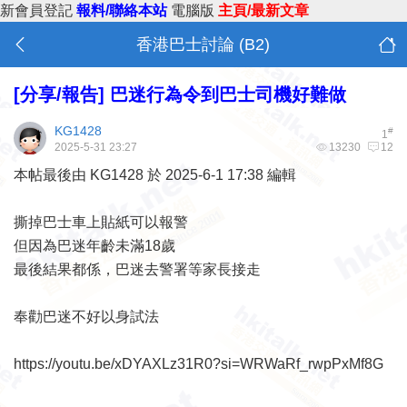
新會員登記
報料/聯絡本站
電腦版
主頁/最新文章
香港巴士討論 (B2)
[分享/報告]
巴迷行為令到巴士司機好難做
KG1428
#
1
2025-5-31 23:27
13230
12
本帖最後由 KG1428 於 2025-6-1 17:38 編輯
撕掉巴士車上貼紙可以報警
但因為巴迷年齡未滿18歲
最後結果都係，巴迷去警署等家長接走
奉勸巴迷不好以身試法
https://youtu.be/xDYAXLz31R0?si=WRWaRf_rwpPxMf8G