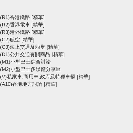
(R1)香港鐵路
[精華]
(R2)香港電車
[精華]
(R3)港外鐵路
[精華]
(C2)航空
[精華]
(C3)海上交通及船隻
[精華]
(D1)公共交通有關商品
[精華]
(M1)小型巴士綜合討論
(M2)小型巴士多媒體分享區
(V)私家車,商用車,政府及特種車輛
[精華]
(A10)香港地方討論
[精華]