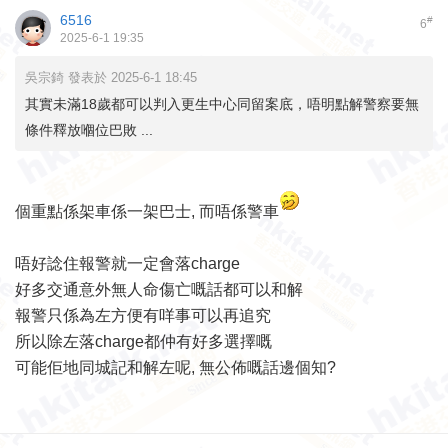
6516
#
6
2025-6-1 19:35
吳宗錡 發表於 2025-6-1 18:45
其實未滿18歲都可以判入更生中心同留案底，唔明點解警察要無
條件釋放嗰位巴敗 ...
個重點係架車係一架巴士, 而唔係警車
唔好諗住報警就一定會落charge
好多交通意外無人命傷亡嘅話都可以和解
報警只係為左方便有咩事可以再追究
所以除左落charge都仲有好多選擇嘅
可能佢地同城記和解左呢, 無公佈嘅話邊個知?