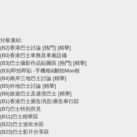
分板連結:
(B2)香港巴士討論
[熱門]
[精華]
(B0)香港巴士車務及車廂設備
(B3)巴士攝影作品貼圖區
[熱門]
[精華]
(B3i)即拍即貼 -手機相&翻拍Mon相
(B4)兩岸三地巴士討論
[精華]
(B5)外地巴士討論
[精華]
(B6)旅遊巴士及過境巴士
[精華]
(B1)香港巴士廣告消息/廣告車行踪
(B7)巴士特別所見
(B11)巴士精華區
(B22)巴士迷吹水區
(B23)巴士影片分享區