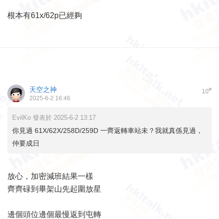
根本有61x/62p已經夠
天空之神
#
10
2025-6-2 16:46
EvilKo 發表於 2025-6-2 13:17
你見過 61X/62X/258D/259D 一齊返轉車站未？我就真係見過，
仲要成日
放心，加密減班結果一樣
齊齊碌到畢架山先起圍放星
邊個頭位邊個最慢返到屯轉