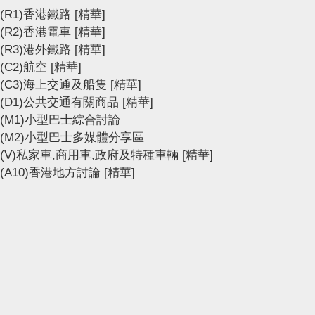
(R1)香港鐵路
[精華]
(R2)香港電車
[精華]
(R3)港外鐵路
[精華]
(C2)航空
[精華]
(C3)海上交通及船隻
[精華]
(D1)公共交通有關商品
[精華]
(M1)小型巴士綜合討論
(M2)小型巴士多媒體分享區
(V)私家車,商用車,政府及特種車輛
[精華]
(A10)香港地方討論
[精華]