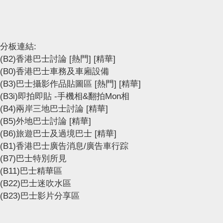
分板連結:
(B2)香港巴士討論
[熱門]
[精華]
(B0)香港巴士車務及車廂設備
(B3)巴士攝影作品貼圖區
[熱門]
[精華]
(B3i)即拍即貼 -手機相&翻拍Mon相
(B4)兩岸三地巴士討論
[精華]
(B5)外地巴士討論
[精華]
(B6)旅遊巴士及過境巴士
[精華]
(B1)香港巴士廣告消息/廣告車行踪
(B7)巴士特別所見
(B11)巴士精華區
(B22)巴士迷吹水區
(B23)巴士影片分享區