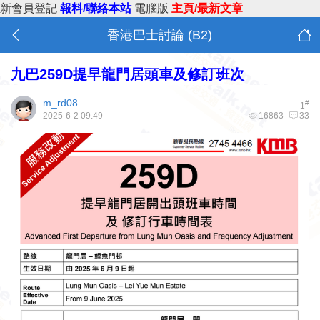
新會員登記
報料/聯絡本站
電腦版
主頁/最新文章
香港巴士討論 (B2)
九巴259D提早龍門居頭車及修訂班次
m_rd08
#
1
2025-6-2 09:49
16863
33