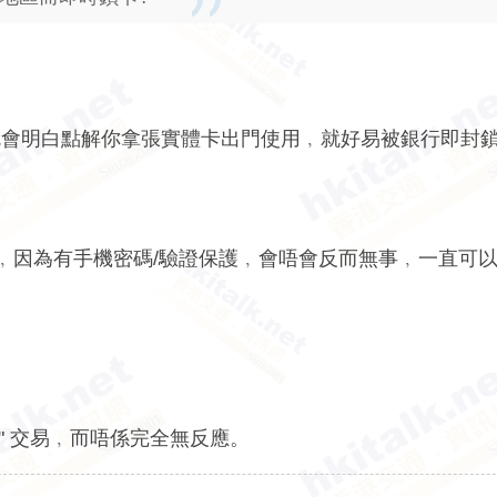
就會明白點解你拿張實體卡出門使用﹐就好易被銀行即封
手機支付﹐因為有手機密碼/驗證保護﹐會唔會反而無事﹐一直可
絕" 交易﹐而唔係完全無反應。