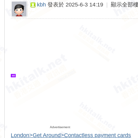
kbh
發表於 2025-6-3 14:19
|
顯示全部
Advertisement
London>Get Around>Contactless payment cards