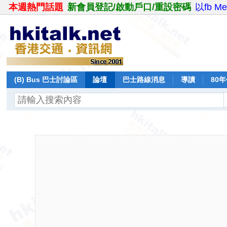
本週熱門話題
新會員登記/啟動戶口/重設密碼
以fb M
(B) Bus 巴士討論區
論壇
巴士路線消息
導讀
80
飛行報告
日誌
保留巴士
分享
記錄