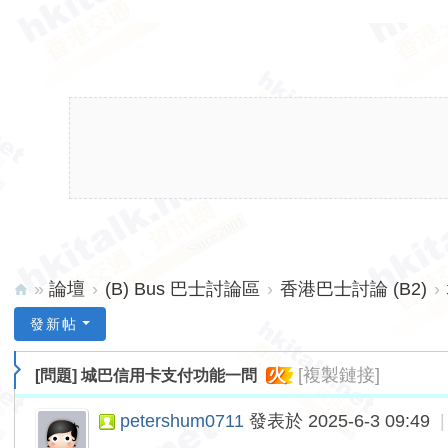
»
論壇
›
(B) Bus 巴士討論區
›
香港巴士討論 (B2)
›
hk
發新帖
ita
火
[複製鏈接]
[問題]
城巴信用卡支付功能一問
lk.
ne
petershum0711
發表於 2025-6-3 09:49
|
t