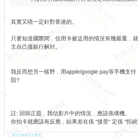
其實又唔一定針對香港的。
只要知道國際間﹐信用卡被盜用的情況有幾嚴重﹐
主自己搵銀行解封。
我反而想另一樣野﹐用apple/google pay等
阻?
註: 回歸正題﹐我估影片中的情況﹐應該係壞機。
你拍卡就應該有反應﹐結果差在係 "接受" 定係 "拒