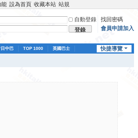
功能
設為首頁
收藏本站
站規
自動登錄
找回密碼
會員申請加入
登錄
快捷導覽
昔日中巴
TOP 1000
英國巴士
排行榜
日本鐵路