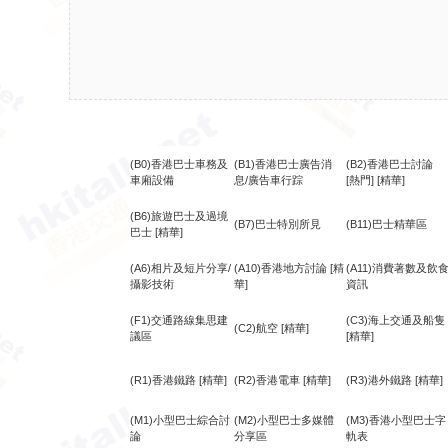
(B0)香港巴士車務及
(B1)香港巴士廣告消
(B2)香港巴士討論
車廂設備
息/廣告車行踪
[熱門]
[精華]
(B6)旅遊巴士及過境
(B7)巴士特別所見
(B11)巴士精華區
巴士
[精華]
(A6)相片及短片分享/
(A10)香港地方討論
[精
(A11)消費著數及飲
攝影技術
華]
資訊
(F1)交通路線集思建
(C3)海上交通及船隻
(C2)航空
[精華]
議區
[精華]
(R1)香港鐵路
[精華]
(R2)香港電車
[精華]
(R3)港外鐵路
[精華]
(M1)小型巴士綜合討
(M2)小型巴士多媒體
(M3)香港小型巴士字
論
分享區
軌表