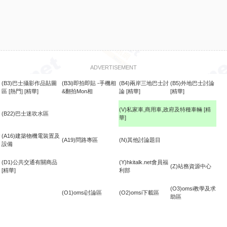
ADVERTISEMENT
(B3)巴士攝影作品貼圖
(B3i)即拍即貼 -手機相
(B4)兩岸三地巴士討
(B5)外地巴士討論
區
[熱門]
[精華]
&翻拍Mon相
論
[精華]
[精華]
(V)私家車,商用車,政府及特種車輛
[精
(B22)巴士迷吹水區
華]
食
(A16)建築物機電裝置及
(A19)問路專區
(N)其他討論題目
設備
(D1)公共交通有關商品
(Y)hkitalk.net會員福
(Z)站務資源中心
[精華]
利部
(O3)omsi教學及求
(O1)omsi討論區
(O2)omsi下載區
助區