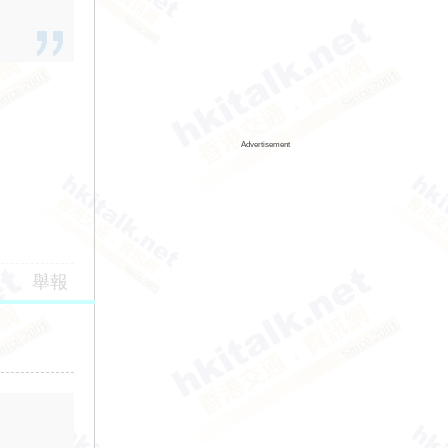
Advertisement
舉報