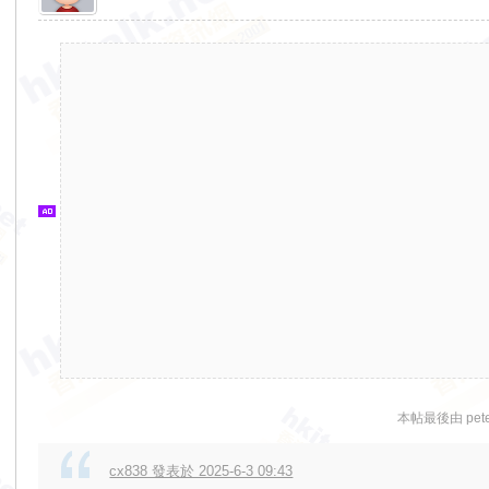
香
港
交
通
資
訊
網
本帖最後由 peter
cx838 發表於 2025-6-3 09:43