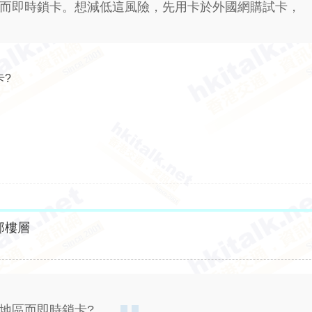
區而即時鎖卡。想減低這風險，先用卡於外國網購試卡，
卡?
部樓層
地區而即時鎖卡?