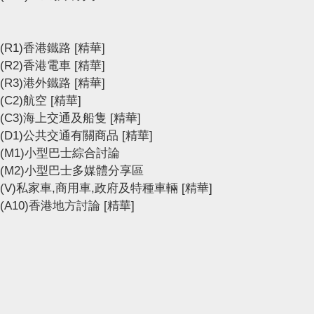
(R1)香港鐵路
[精華]
(R2)香港電車
[精華]
(R3)港外鐵路
[精華]
(C2)航空
[精華]
(C3)海上交通及船隻
[精華]
(D1)公共交通有關商品
[精華]
(M1)小型巴士綜合討論
(M2)小型巴士多媒體分享區
(V)私家車,商用車,政府及特種車輛
[精華]
(A10)香港地方討論
[精華]