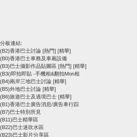
分板連結:
(B2)香港巴士討論
[熱門]
[精華]
(B0)香港巴士車務及車廂設備
(B3)巴士攝影作品貼圖區
[熱門]
[精華]
(B3i)即拍即貼 -手機相&翻拍Mon相
(B4)兩岸三地巴士討論
[精華]
(B5)外地巴士討論
[精華]
(B6)旅遊巴士及過境巴士
[精華]
(B1)香港巴士廣告消息/廣告車行踪
(B7)巴士特別所見
(B11)巴士精華區
(B22)巴士迷吹水區
(B23)巴士影片分享區