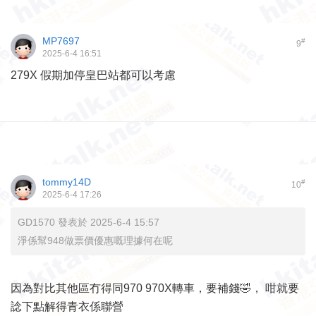
MP7697
#
9
2025-6-4 16:51
279X 假期加停皇巴站都可以考慮
tommy14D
#
10
2025-6-4 17:26
GD1570 發表於 2025-6-4 15:57
淨係幫948做票價優惠嘅理據何在呢
因為對比其他區冇得同970 970X轉車，要補錢🤣， 咁就要
諗下點解得青衣係聯營