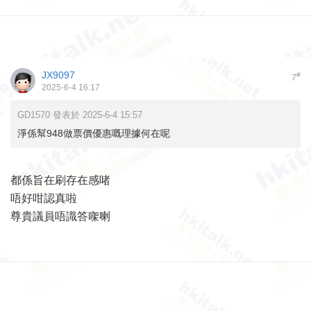
JX9097
#
7
2025-6-4 16:17
GD1570 發表於 2025-6-4 15:57
淨係幫948做票價優惠嘅理據何在呢
都係旨在刷存在感啫
唔好咁認真啦
尊貴議員唔識答㗎喇