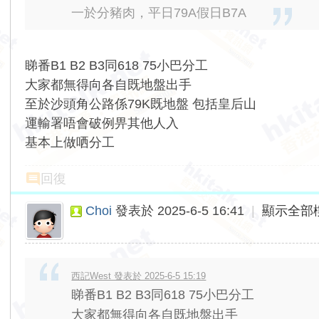
一於分豬肉，平日79A假日B7A
睇番B1 B2 B3同618 75小巴分工
大家都無得向各自既地盤出手
至於沙頭角公路係79K既地盤 包括皇后山
運輸署唔會破例畀其他人入
基本上做哂分工
回復
Choi
發表於 2025-6-5 16:41
|
顯示全部
西記West 發表於 2025-6-5 15:19
睇番B1 B2 B3同618 75小巴分工
大家都無得向各自既地盤出手