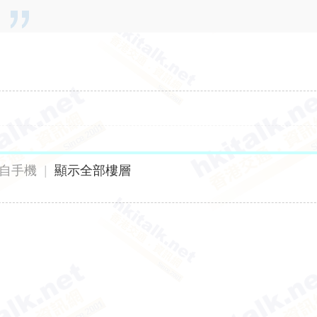
自手機
|
顯示全部樓層