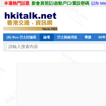
本週熱門話題
新會員登記/啟動戶口/重設密碼
以fb M
(B) Bus 巴士討論區
論壇
巴士路線消息
導讀
80
飛行報告
日誌
保留巴士
分享
記錄