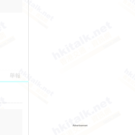
舉報
Advertisement