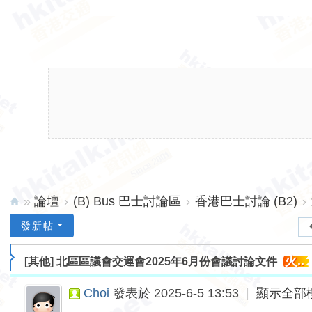
»
論壇
›
(B) Bus 巴士討論區
›
香港巴士討論 (B2)
›
hk
發新帖
ita
火..
[其他]
北區區議會交運會2025年6月份會議討論文件
lk.
ne
Choi
發表於 2025-6-5 13:53
|
顯示全部
t