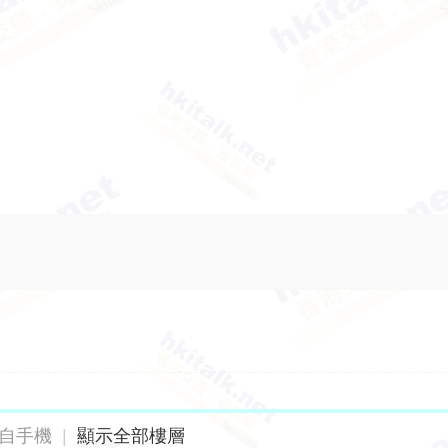
自手機
|
顯示全部樓層