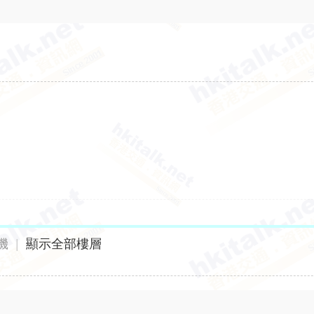
機
|
顯示全部樓層