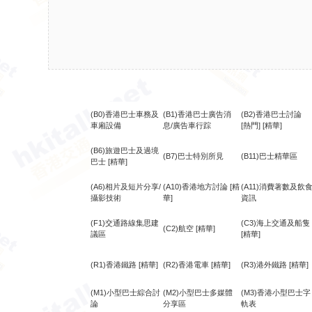
(B0)香港巴士車務及
(B1)香港巴士廣告消
(B2)香港巴士討論
車廂設備
息/廣告車行踪
[熱門]
[精華]
(B6)旅遊巴士及過境
(B7)巴士特別所見
(B11)巴士精華區
巴士
[精華]
(A6)相片及短片分享/
(A10)香港地方討論
[精
(A11)消費著數及飲
攝影技術
華]
資訊
(F1)交通路線集思建
(C3)海上交通及船隻
(C2)航空
[精華]
議區
[精華]
(R1)香港鐵路
[精華]
(R2)香港電車
[精華]
(R3)港外鐵路
[精華]
(M1)小型巴士綜合討
(M2)小型巴士多媒體
(M3)香港小型巴士字
論
分享區
軌表