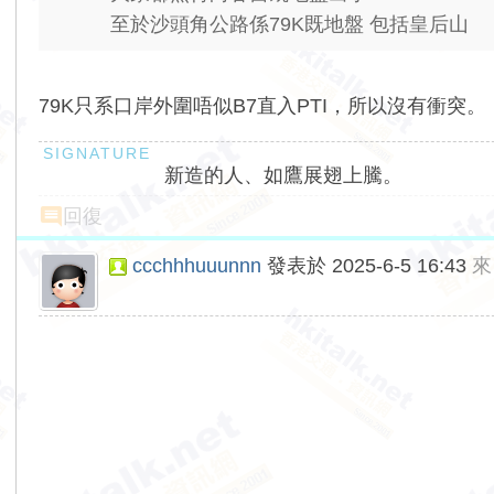
至於沙頭角公路係79K既地盤 包括皇后山
79K只系口岸外圍唔似B7直入PTI，所以沒有衝突。
新造的人、如鷹展翅上騰。
回復
ccchhhuuunnn
發表於 2025-6-5 16:43
來