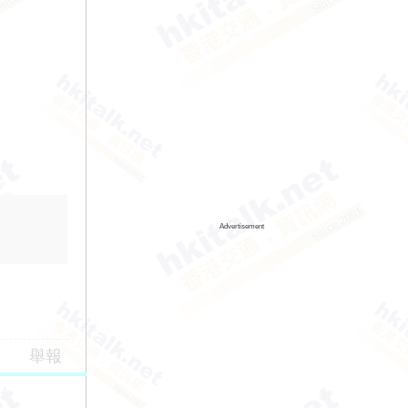
Advertisement
舉報