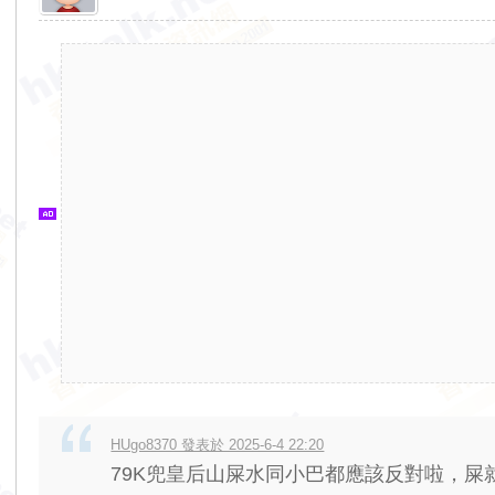
香
港
交
通
資
訊
網
HUgo8370 發表於 2025-6-4 22:20
79K兜皇后山屎水同小巴都應該反對啦，屎