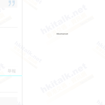
Advertisement
舉報