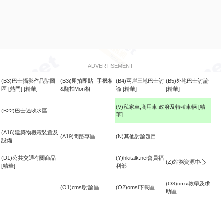
ADVERTISEMENT
(B3)巴士攝影作品貼圖
(B3i)即拍即貼 -手機相
(B4)兩岸三地巴士討
(B5)外地巴士討論
區
[熱門]
[精華]
&翻拍Mon相
論
[精華]
[精華]
(V)私家車,商用車,政府及特種車輛
[精
(B22)巴士迷吹水區
華]
食
(A16)建築物機電裝置及
(A19)問路專區
(N)其他討論題目
設備
(D1)公共交通有關商品
(Y)hkitalk.net會員福
(Z)站務資源中心
[精華]
利部
(O3)omsi教學及求
(O1)omsi討論區
(O2)omsi下載區
助區