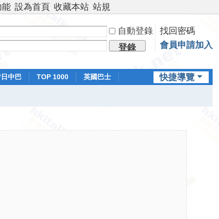
功能
設為首頁
收藏本站
站規
自動登錄
找回密碼
會員申請加入
登錄
快捷導覽
昔日中巴
TOP 1000
英國巴士
排行榜
日本鐵路