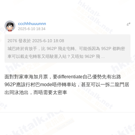
ccchhhuuunnn
#
4
2025-6-10 18:34
2076 發表於 2025-6-10 18:08
城巴終於肯放手，比 962P 飛走屯轉。可能係因為 952P 都夠密
車可以載走屯轉客又唔駛塞入站？又唔知 962P 飛 ...
面對對家車海加月票，要differentiate自己優勢先有出路
962P應該行村巴mode唔停轉車站，甚至可以一拆二龍門居
出同泳池出，而唔需要太密車