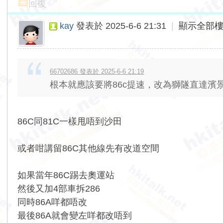
回復
kay
發表於 2025-6-6 21:31
|
顯示全部
66702686 發表於 2025-6-6 21:19
根本就應該要將86c提速，改為獅隧直達濱
86C同81C一樣甩唔到沙田
或者咁講留86C其他線先有改道空間
如果當年86C踢去奧運站
然後又加4部車拆286
同時86A咩都唔改
最後86A就會變左咩都改唔到