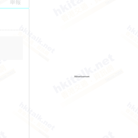
舉報
Advertisement