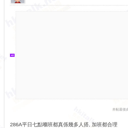
香
港
交
通
資
訊
網
本帖最後由 k
286A平日七點嗰班都真係幾多人搭, 加班都合理