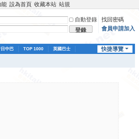
功能
設為首頁
收藏本站
站規
自動登錄
找回密碼
會員申請加入
登錄
快捷導覽
昔日中巴
TOP 1000
英國巴士
排行榜
日本鐵路