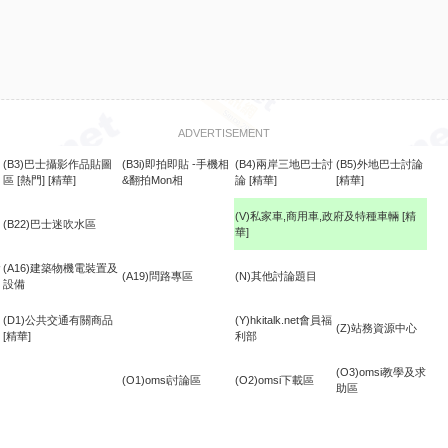
ADVERTISEMENT
(B3)巴士攝影作品貼圖
(B3i)即拍即貼 -手機相
(B4)兩岸三地巴士討
(B5)外地巴士討論
區
[熱門]
[精華]
&翻拍Mon相
論
[精華]
[精華]
(V)私家車,商用車,政府及特種車輛
[精
(B22)巴士迷吹水區
華]
食
(A16)建築物機電裝置及
(A19)問路專區
(N)其他討論題目
設備
(D1)公共交通有關商品
(Y)hkitalk.net會員福
(Z)站務資源中心
[精華]
利部
(O3)omsi教學及求
(O1)omsi討論區
(O2)omsi下載區
助區