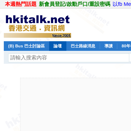
本週熱門話題
新會員登記/啟動戶口/重設密碼
以fb M
(B) Bus 巴士討論區
論壇
巴士路線消息
導讀
80
飛行報告
日誌
保留巴士
分享
記錄