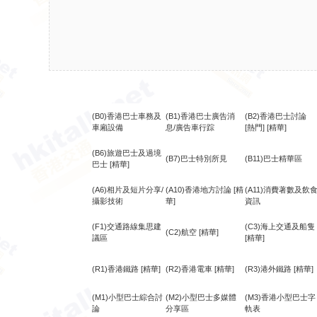
(B0)香港巴士車務及
(B1)香港巴士廣告消
(B2)香港巴士討論
車廂設備
息/廣告車行踪
[熱門]
[精華]
(B6)旅遊巴士及過境
(B7)巴士特別所見
(B11)巴士精華區
巴士
[精華]
(A6)相片及短片分享/
(A10)香港地方討論
[精
(A11)消費著數及飲
攝影技術
華]
資訊
(F1)交通路線集思建
(C3)海上交通及船隻
(C2)航空
[精華]
議區
[精華]
(R1)香港鐵路
[精華]
(R2)香港電車
[精華]
(R3)港外鐵路
[精華]
(M1)小型巴士綜合討
(M2)小型巴士多媒體
(M3)香港小型巴士字
論
分享區
軌表