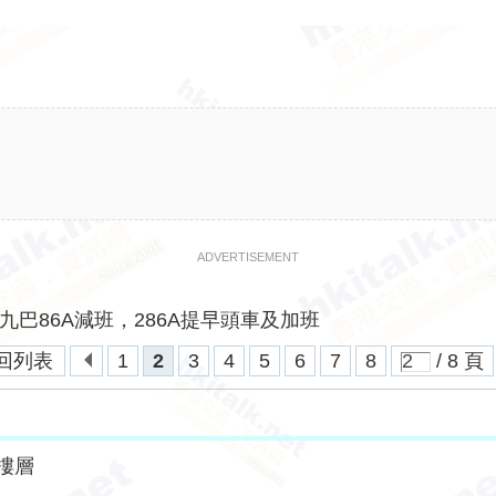
ADVERTISEMENT
九巴86A減班，286A提早頭車及加班
回列表
1
2
3
4
5
6
7
8
/ 8 頁
樓層