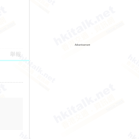
Advertisement
舉報