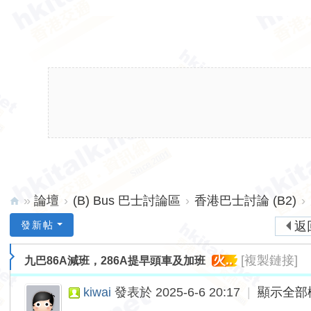
»
論壇
›
(B) Bus 巴士討論區
›
香港巴士討論 (B2)
›
hk
發新帖
返
ita
火..
[複製鏈接]
九巴86A減班，286A提早頭車及加班
lk.
ne
kiwai
發表於 2025-6-6 20:17
|
顯示全部
t