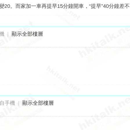
變20。而家加一車再提早15分鐘開車，“提早”40分鐘差
機
|
顯示全部樓層
自手機
|
顯示全部樓層