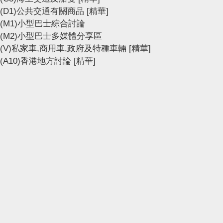
(D1)公共交通有關商品
[精華]
(M1)小型巴士綜合討論
(M2)小型巴士多媒體分享區
(V)私家車,商用車,政府及特種車輛
[精華]
(A10)香港地方討論
[精華]