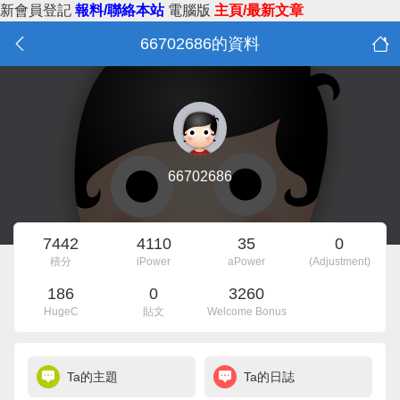
新會員登記
報料/聯絡本站
電腦版
主頁/最新文章
66702686的資料
66702686
7442
4110
35
0
積分
iPower
aPower
(Adjustment)
186
0
3260
HugeC
貼文
Welcome Bonus
Ta的主題
Ta的日誌