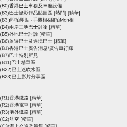
(B0)香港巴士車務及車廂設備
(B3)巴士攝影作品貼圖區
[熱門]
[精華]
(B3i)即拍即貼 -手機相&翻拍Mon相
(B4)兩岸三地巴士討論
[精華]
(B5)外地巴士討論
[精華]
(B6)旅遊巴士及過境巴士
[精華]
(B1)香港巴士廣告消息/廣告車行踪
(B7)巴士特別所見
(B11)巴士精華區
(B22)巴士迷吹水區
(B23)巴士影片分享區
(R1)香港鐵路
[精華]
(R2)香港電車
[精華]
(R3)港外鐵路
[精華]
(C2)航空
[精華]
(C3)海上交通及船隻
[精華]