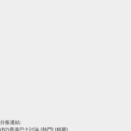
分板連結:
(B2)香港巴士討論
[熱門]
[精華]