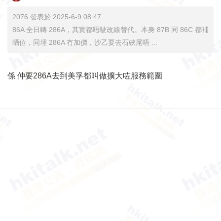
2076 發表於 2025-6-9 08:47
86A 全日轉 286A，其實都唔駛改線替代。本身 87B 同 86C 都補
晒位，同埋 286A 冇加價，沙乙要去石硤尾唔 ...
係 仲要286A去到美孚都叫做擴大咗服務範圍