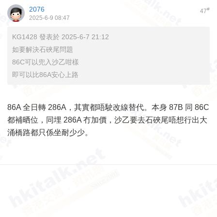
2076
#
47
2025-6-9 08:47
KG1428 發表於 2025-6-7 21:12
如要解決石硤尾問題
86C可以兜入沙乙咁樣
即可以比86A安心上路
86A 全日轉 286A，其實都唔駛改線替代。本身 87B 同 86C
都補晒位，同埋 286A 冇加價，沙乙要去石硤尾唔想行出大
涌橋路都只係坐耐少少。