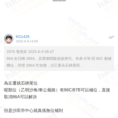
Advertisement
KG1428
#
48
2025-6-9 14:00
2076 發表於 2025-6-9 08:47
86A 全日轉 286A，其實都唔駛改線替代。本身 87B 同 86C 都補
晒位，同埋 286A 冇加價，沙乙要去石硤尾唔 ...
為左遷就石硤尾位
呢類位（乙明沙角/車公廟路）有86C/87B可以補位，直接
取消86A可以解決
但是沙田市中心就真係無位補到