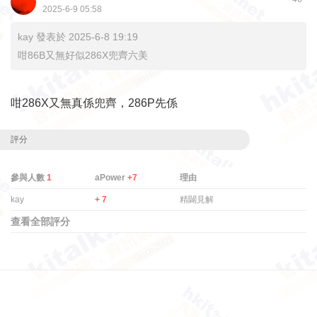
2025-6-9 05:58
kay 發表於 2025-6-8 19:19
咁86B又無好似286X兜齊六美
咁286X又無真係兜齊，286P先係
評分
參與人數
1
aPower
+7
理由
kay
+ 7
精闢見解
查看全部評分