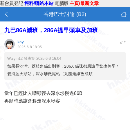
新會員登記
報料/聯絡本站
電腦版
主頁/最新文章
香港巴士討論 (B2)
九巴86A減班，286A提早頭車及加班
kay
#
41
2025-6-8 18:05
Waiyin12 發表於 2025-6-8 16:04
如果長沙灣、荔枝角係出到客，286X 係咪都應該早繁改美孚 /
碧海藍天頭站，深水埗做尾站（九龍走線改成順 ...
當年已經比人嘈顯徑去深水埗慢過86B
再順時應該會趕走深水埗客