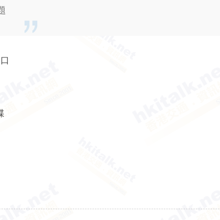
題
入口
蝶