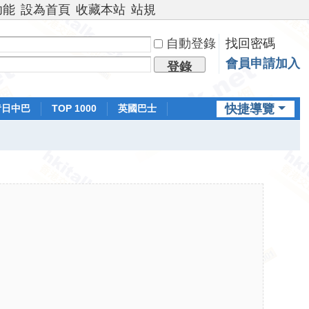
功能
設為首頁
收藏本站
站規
自動登錄
找回密碼
會員申請加入
登錄
快捷導覽
昔日中巴
TOP 1000
英國巴士
排行榜
日本鐵路