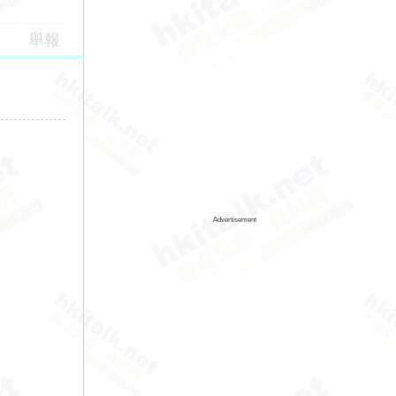
舉報
Advertisement