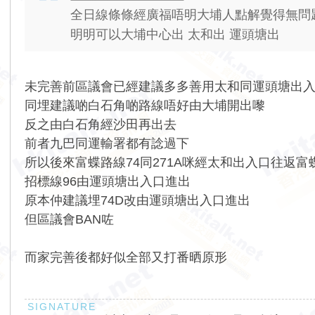
全日線條條經廣福唔明大埔人點解覺得無問
明明可以大埔中心出 太和出 運頭塘出
未完善前區議會已經建議多多善用太和同運頭塘出
同埋建議啲白石角啲路線唔好由大埔開出嚟
反之由白石角經沙田再出去
前者九巴同運輸署都有諗過下
所以後來富蝶路線74同271A咪經太和出入口往返富
招標線96由運頭塘出入口進出
原本仲建議埋74D改由運頭塘出入口進出
但區議會BAN咗
而家完善後都好似全部又打番晒原形