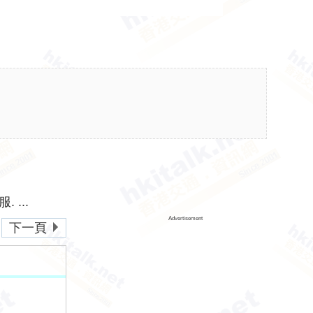
...
Advertisement
下一頁