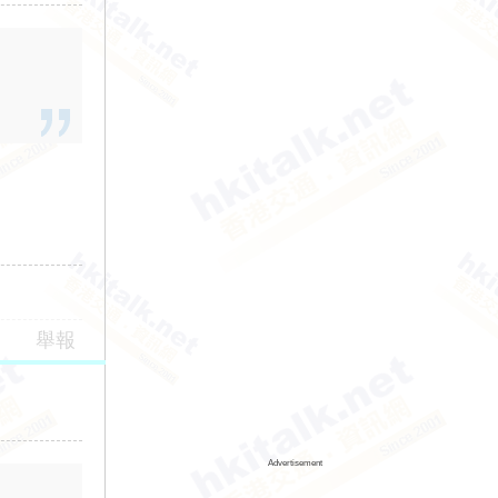
舉報
Advertisement