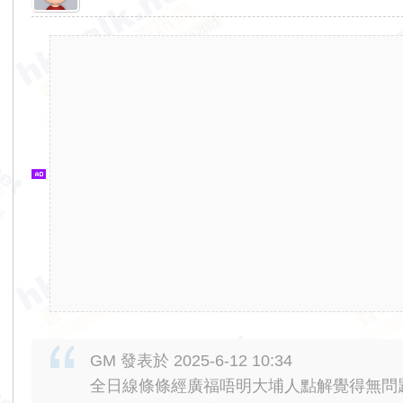
香
港
交
通
資
訊
網
GM 發表於 2025-6-12 10:34
全日線條條經廣福唔明大埔人點解覺得無問