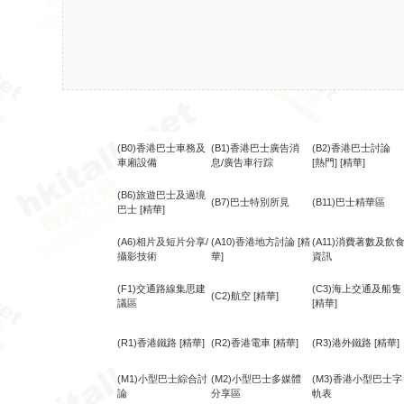
(B0)香港巴士車務及
(B1)香港巴士廣告消
(B2)香港巴士討論
車廂設備
息/廣告車行踪
[熱門]
[精華]
(B6)旅遊巴士及過境
(B7)巴士特別所見
(B11)巴士精華區
巴士
[精華]
(A6)相片及短片分享/
(A10)香港地方討論
[精
(A11)消費著數及飲
攝影技術
華]
資訊
(F1)交通路線集思建
(C3)海上交通及船隻
(C2)航空
[精華]
議區
[精華]
(R1)香港鐵路
[精華]
(R2)香港電車
[精華]
(R3)港外鐵路
[精華]
(M1)小型巴士綜合討
(M2)小型巴士多媒體
(M3)香港小型巴士字
論
分享區
軌表