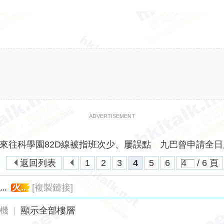
ADVERTISEMENT
來往科學園82D線被指班次少、屢誤點 九巴曾申請全日服. 
返回列表
1
2
3
4
5
6
/ 6 頁
火..
[複製鏈接]
.
機
|
顯示全部樓層