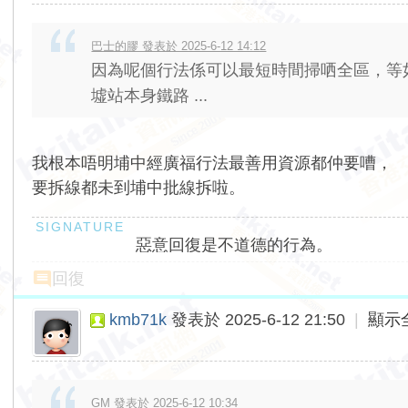
巴士的膠 發表於 2025-6-12 14:12
因為呢個行法係可以最短時間掃哂全區，等如
墟站本身鐵路 ...
我根本唔明埔中經廣福行法最善用資源都仲要嘈，
要拆線都未到埔中批線拆啦。
惡意回復是不道德的行為。
回復
kmb71k
發表於 2025-6-12 21:50
|
顯示
GM 發表於 2025-6-12 10:34