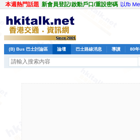
本週熱門話題
新會員登記/啟動戶口/重設密碼
以fb M
(B) Bus 巴士討論區
論壇
巴士路線消息
導讀
80
飛行報告
日誌
保留巴士
分享
記錄