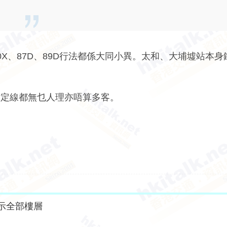
X、87D、89D行法都係大同小異。太和、大埔墟站本身
點定線都無乜人理亦唔算多客。
示全部樓層