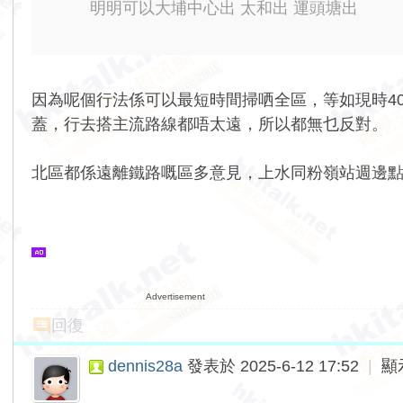
明明可以大埔中心出 太和出 運頭塘出
因為呢個行法係可以最短時間掃哂全區，等如現時40
蓋，行去搭主流路線都唔太遠，所以都無乜反對。
北區都係遠離鐵路嘅區多意見，上水同粉嶺站週邊
Advertisement
回復
dennis28a
發表於 2025-6-12 17:52
|
顯