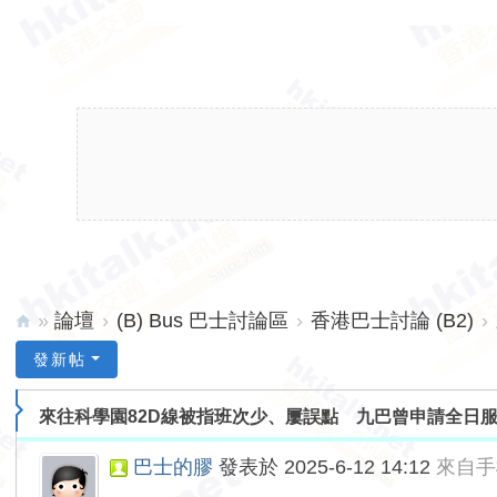
»
論壇
›
(B) Bus 巴士討論區
›
香港巴士討論 (B2)
›
hk
發新帖
ita
來往科學園82D線被指班次少、屢誤點 九巴曾申請全日服..
lk.
ne
巴士的膠
發表於 2025-6-12 14:12
來自手
t