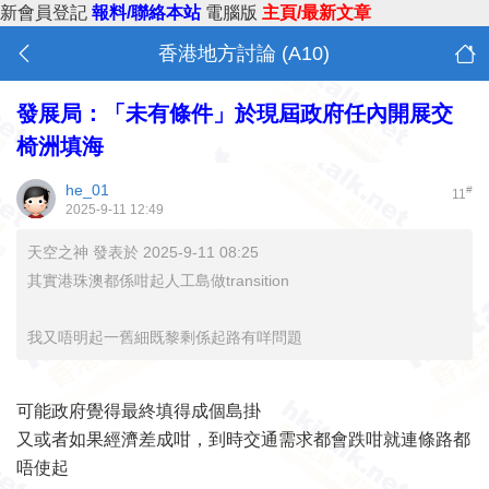
新會員登記
報料/聯絡本站
電腦版
主頁/最新文章
香港地方討論 (A10)
發展局：「未有條件」於現屆政府任內開展交
椅洲填海
he_01
#
11
2025-9-11 12:49
天空之神 發表於 2025-9-11 08:25
其實港珠澳都係咁起人工島做transition
我又唔明起一舊細既黎剩係起路有咩問題
可能政府覺得最終填得成個島掛
又或者如果經濟差成咁，到時交通需求都會跌咁就連條路都
唔使起