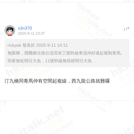
s3n370
#
17
2025-9-11 23:37
rickywk 發表於 2025-9-11 14:11
無眼睇，我嘅睇法係分流現有三號幹線車流仲好過起複制青馬。
而家無咗明日大魚，11號幹線無得經明日大魚 ...
汀九橋同青馬仲有空間起複線，西九龍公路就難囉