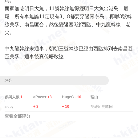
馬。
而家無咗明日大魚，11號幹線無得經明日大魚出港島，最
尾，所有車無論11定現有3、8都要穿過青衣島，再喺3號幹
線美孚、南昌匯合，然後變返塞3線西隧、中九龍幹線、老
尖。
中九龍幹線未通車，朝朝三號幹線已經由西隧排到去南昌甚
至美孚，通車後真係唔敢諗
評分
參與人數
1
aPower
+3
HugeC
+10
理由
siupy
+ 3
+ 10
英雄所見略同
查看全部評分