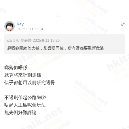
kay
#
16
2025-9-11 22:14
s3n370 發表於 2025-9-11 19:26
起嘅範圍縮佐大截，影響唔同佐，所有野都要重新做過
睇落似唔係
就算將來計劃走樣
似乎都想用以前研究過骨
不過剩係起公路/鐵路
唔起人工島呢個玩法
無先例好難評論