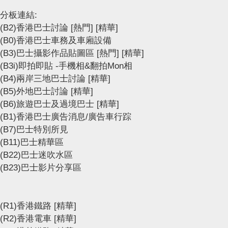
分板連結:
(B2)香港巴士討論
[熱門]
[精華]
(B0)香港巴士車務及車廂設備
(B3)巴士攝影作品貼圖區
[熱門]
[精華]
(B3i)即拍即貼 -手機相&翻拍Mon相
(B4)兩岸三地巴士討論
[精華]
(B5)外地巴士討論
[精華]
(B6)旅遊巴士及過境巴士
[精華]
(B1)香港巴士廣告消息/廣告車行踪
(B7)巴士特別所見
(B11)巴士精華區
(B22)巴士迷吹水區
(B23)巴士影片分享區
(R1)香港鐵路
[精華]
(R2)香港電車
[精華]