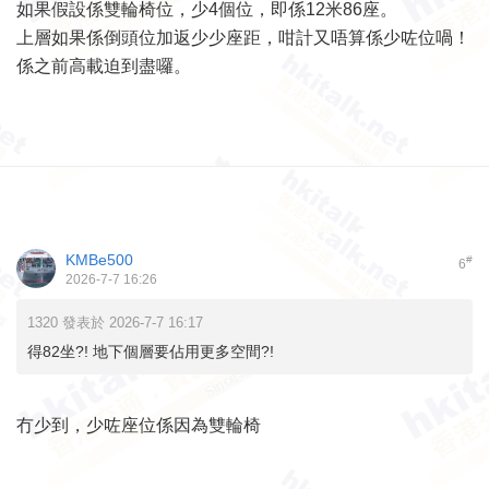
如果假設係雙輪椅位，少4個位，即係12米86座。
上層如果係倒頭位加返少少座距，咁計又唔算係少咗位喎！
係之前高載迫到盡囉。
KMBe500
#
6
2026-7-7 16:26
1320 發表於 2026-7-7 16:17
得82坐?! 地下個層要佔用更多空間?!
冇少到，少咗座位係因為雙輪椅