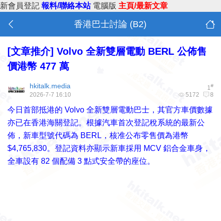
新會員登記
報料/聯絡本站
電腦版
主頁/最新文章
香港巴士討論 (B2)
[文章推介]
Volvo 全新雙層電動 BERL 公佈售
價港幣 477 萬
hkitalk.media
#
1
2026-7-7 16:10
5172
8
今日首部抵港的 Volvo 全新雙層電動巴士，其官方車價數據
亦已在香港海關登記。根據汽車首次登記稅系統的最新公
佈，新車型號代碼為 BERL，核准公布零售價為港幣
$4,765,830。登記資料亦顯示新車採用 MCV 鋁合金車身，
全車設有 82 個配備 3 點式安全帶的座位。