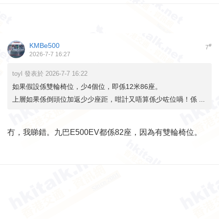
KMBe500
#
7
2026-7-7 16:27
toyl 發表於 2026-7-7 16:22
如果假設係雙輪椅位，少4個位，即係12米86座。
上層如果係倒頭位加返少少座距，咁計又唔算係少咗位喎！係 ...
冇，我睇錯。九巴E500EV都係82座，因為有雙輪椅位。