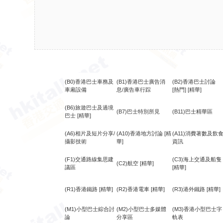
(B0)香港巴士車務及
(B1)香港巴士廣告消
(B2)香港巴士討論
車廂設備
息/廣告車行踪
[熱門]
[精華]
(B6)旅遊巴士及過境
(B7)巴士特別所見
(B11)巴士精華區
巴士
[精華]
(A6)相片及短片分享/
(A10)香港地方討論
[精
(A11)消費著數及飲
攝影技術
華]
資訊
(F1)交通路線集思建
(C3)海上交通及船隻
(C2)航空
[精華]
議區
[精華]
(R1)香港鐵路
[精華]
(R2)香港電車
[精華]
(R3)港外鐵路
[精華]
(M1)小型巴士綜合討
(M2)小型巴士多媒體
(M3)香港小型巴士字
論
分享區
軌表