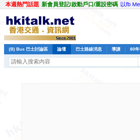
本週熱門話題
新會員登記/啟動戶口/重設密碼
以fb M
(B) Bus 巴士討論區
論壇
巴士路線消息
導讀
80
飛行報告
日誌
保留巴士
分享
記錄