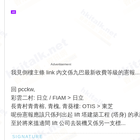
Advertisement
我見倒樓主條 link 內文係九巴最新收費等級的憲報...
回 pcckw,
彩雲二村: 日立 / FIAM > 日立
長青村青青榕, 青槐, 青葵樓: OTIS > 東芝
呢份憲報應該只係列出起 lift 塔建築工程 (塔身) 的承
至於將來搵邊間 lift 公司去裝機又係另一支標...