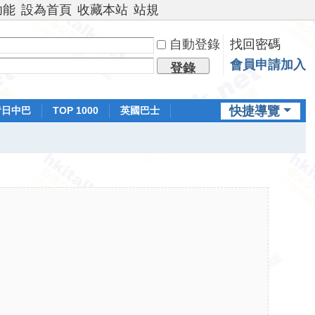
功能
設為首頁
收藏本站
站規
自動登錄
找回密碼
會員申請加入
登錄
快捷導覽
昔日中巴
TOP 1000
英國巴士
排行榜
日本鐵路