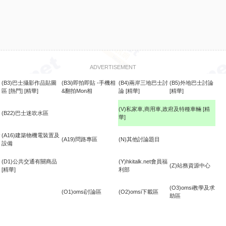
ADVERTISEMENT
(B3)巴士攝影作品貼圖
(B3i)即拍即貼 -手機相
(B4)兩岸三地巴士討
(B5)外地巴士討論
區
[熱門]
[精華]
&翻拍Mon相
論
[精華]
[精華]
(V)私家車,商用車,政府及特種車輛
[精
(B22)巴士迷吹水區
華]
食
(A16)建築物機電裝置及
(A19)問路專區
(N)其他討論題目
設備
(D1)公共交通有關商品
(Y)hkitalk.net會員福
(Z)站務資源中心
[精華]
利部
(O3)omsi教學及求
(O1)omsi討論區
(O2)omsi下載區
助區