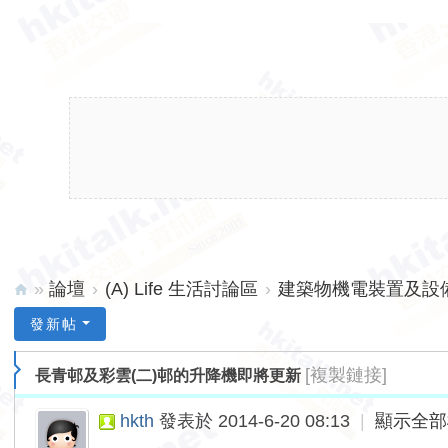
»
論壇
›
(A) Life 生活討論區
›
建築物機電裝置及設備 
hk
發新帖
ita
[複製鏈接]
長青邨及彩雲(二)邨的升降機即將更新
lk.
ne
hkth
發表於 2014-6-20 08:13
|
顯示全部
t