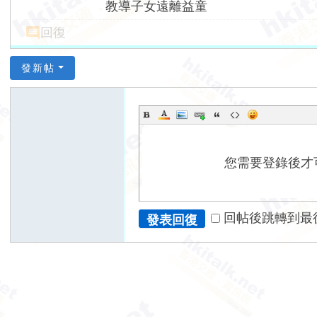
教導子女遠離益童
回復
發新帖
您需要登錄後才
回帖後跳轉到最
發表回復