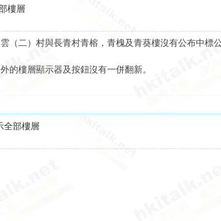
部樓層
彩雲（二）村與長青村青榕，青槐及青葵樓沒有公布中標
門外的樓層顯示器及按鈕沒有一併翻新。
示全部樓層