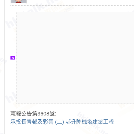
香
港
交
通
資
訊
網
憲報公告第3608號:
承投長青邨及彩雲 (二) 邨升降機塔建築工程