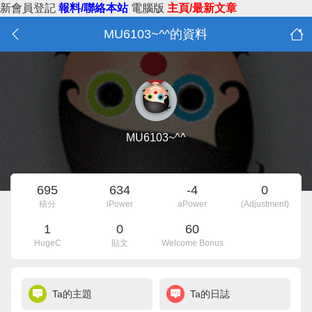
新會員登記
報料/聯絡本站
電腦版
主頁/最新文章
MU6103~^^的資料
MU6103~^^
695
634
-4
0
積分
iPower
aPower
(Adjustment)
1
0
60
HugeC
貼文
Welcome Bonus
Ta的主題
Ta的日誌