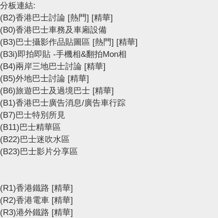
分板連結:
(B2)香港巴士討論
[熱門]
[精華]
(B0)香港巴士車務及車廂設備
(B3)巴士攝影作品貼圖區
[熱門]
[精華]
(B3i)即拍即貼 -手機相&翻拍Mon相
(B4)兩岸三地巴士討論
[精華]
(B5)外地巴士討論
[精華]
(B6)旅遊巴士及過境巴士
[精華]
(B1)香港巴士廣告消息/廣告車行踪
(B7)巴士特別所見
(B11)巴士精華區
(B22)巴士迷吹水區
(B23)巴士影片分享區
(R1)香港鐵路
[精華]
(R2)香港電車
[精華]
(R3)港外鐵路
[精華]