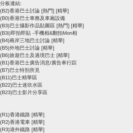
分板連結:
(B2)香港巴士討論
[熱門]
[精華]
(B0)香港巴士車務及車廂設備
(B3)巴士攝影作品貼圖區
[熱門]
[精華]
(B3i)即拍即貼 -手機相&翻拍Mon相
(B4)兩岸三地巴士討論
[精華]
(B5)外地巴士討論
[精華]
(B6)旅遊巴士及過境巴士
[精華]
(B1)香港巴士廣告消息/廣告車行踪
(B7)巴士特別所見
(B11)巴士精華區
(B22)巴士迷吹水區
(B23)巴士影片分享區
(R1)香港鐵路
[精華]
(R2)香港電車
[精華]
(R3)港外鐵路
[精華]