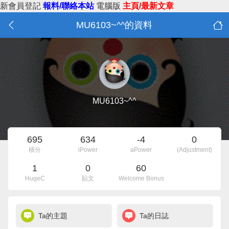
新會員登記
報料/聯絡本站
電腦版
主頁/最新文章
MU6103~^^的資料
MU6103~^^
695
634
-4
0
積分
iPower
aPower
(Adjustment)
1
0
60
HugeC
貼文
Welcome Bonus
Ta的主題
Ta的日誌