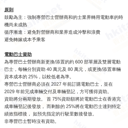
原則
鼓勵為主：強制專營巴士營辦商和的士業界轉用電動車的時
機尚未成熟
循序漸進：避免對營辦商和業界造成沖擊和浪費
避免轉嫁成本予乘客
電動巴士資助
為專營巴士營辦商新更換/添置的約 600 部單層及雙層電動
巴士，每輛分別資助 40 萬元及 80 萬元，或更換/添置車輛
資本成本的 25%，以較低者為準。
專營巴士營辦商必須在 2027 年前訂購電動巴士，並在
2029 年前完成車輛交付及車輛登記，方可獲得資助。
資助將分兩期發放。 首 75%資助額將於電動巴士在香港完
成車輛登記後發放， 而剩餘的 25%將在電動巴士達到特定
績效指標後， 如預先指定的行駛里數後發放。
非專營巴士暫時沒有資助。