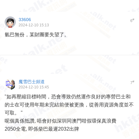
33606
#
6
2024-12-10 15:13
氫巴無份，某財團要失望了。
魔雪巴士頻道
#
7
2024-12-10 15:45
"如再壓縮目標時間，恐會導致仍然運作良好的專營巴士和
的士在可使用年期未完結前便被更換，從善用資源角度並不
可取。 "
呢個真係抵讚, 唔會好似深圳同澳門咁假環保真浪費
2050全電, 即係柴巴最遲2032出牌