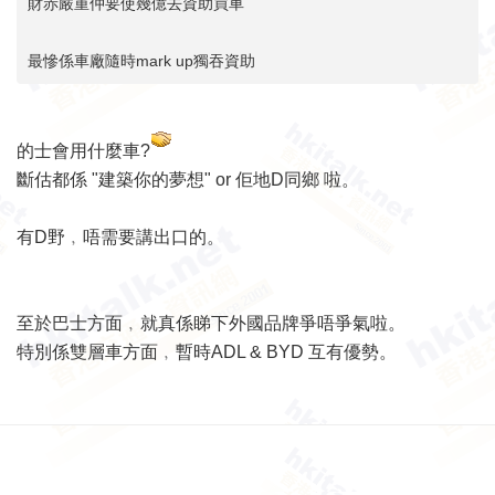
財赤嚴重仲要使幾億去資助買車
最慘係車廠隨時mark up獨吞資助
的士會用什麼車?
斷估都係 "建築你的夢想" or 佢地D同鄉 啦。
有D野﹐唔需要講出口的。
至於巴士方面﹐就真係睇下外國品牌爭唔爭氣啦。
特別係雙層車方面﹐暫時ADL & BYD 互有優勢。