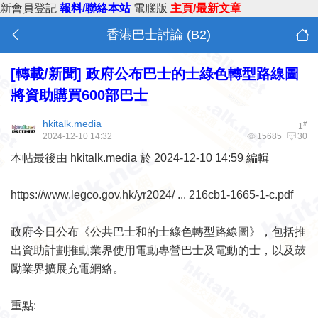
新會員登記
報料/聯絡本站
電腦版
主頁/最新文章
香港巴士討論 (B2)
[轉載/新聞]
政府公布巴士的士綠色轉型路線圖
將資助購買600部巴士
hkitalk.media
#
1
2024-12-10 14:32
15685
30
本帖最後由 hkitalk.media 於 2024-12-10 14:59 編輯
https://www.legco.gov.hk/yr2024/ ... 216cb1-1665-1-c.pdf
政府今日公布《公共巴士和的士綠色轉型路線圖》，包括推
出資助計劃推動業界使用電動專營巴士及電動的士，以及鼓
勵業界擴展充電網絡。
重點: