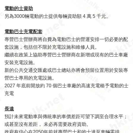
電動的士資助
另為3000輛電動的士提供每輛資助額 4 萬 5 千元。
電動巴士充電配套
專營巴士營辦商將自費為電動巴士的營運安排一切必要的配
套設施，包括但不限於充電設施和維修人員。
繼續在政策上協助專營巴士營辦商在新增或現有的巴士車廠
安裝充電設施。
新的公共交通交匯處或巴士總站亦將會預留位置用於安裝專
營巴士專用的充電設施。
2027 年底前開放約 70 個巴士車廠的高速充電樁予電動的士
充電
長遠
預計未來電動車與傳統車的車價差距可望下調至合理水平；
或甚至沒有差距， 未必再需要政府資助。
政府有信心在2050年前就專營巴士和的士達至車輛零排