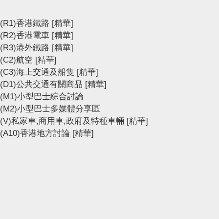
(R1)香港鐵路
[精華]
(R2)香港電車
[精華]
(R3)港外鐵路
[精華]
(C2)航空
[精華]
(C3)海上交通及船隻
[精華]
(D1)公共交通有關商品
[精華]
(M1)小型巴士綜合討論
(M2)小型巴士多媒體分享區
(V)私家車,商用車,政府及特種車輛
[精華]
(A10)香港地方討論
[精華]