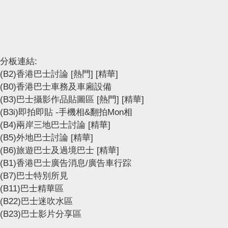
分板連結:
(B2)香港巴士討論
[熱門]
[精華]
(B0)香港巴士車務及車廂設備
(B3)巴士攝影作品貼圖區
[熱門]
[精華]
(B3i)即拍即貼 -手機相&翻拍Mon相
(B4)兩岸三地巴士討論
[精華]
(B5)外地巴士討論
[精華]
(B6)旅遊巴士及過境巴士
[精華]
(B1)香港巴士廣告消息/廣告車行踪
(B7)巴士特別所見
(B11)巴士精華區
(B22)巴士迷吹水區
(B23)巴士影片分享區