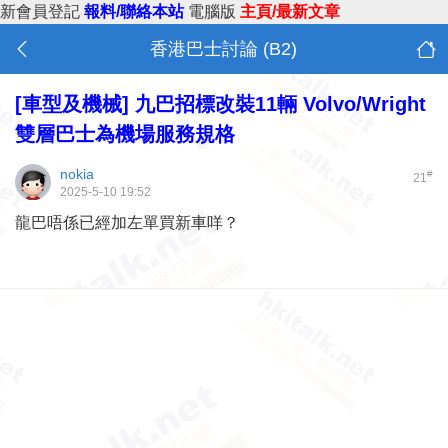
新會員登記
報料/聯絡本站
電腦版
主頁/最新文章
香港巴士討論 (B2)
[車型及機械]
九巴招標改裝11輛 Volvo/Wright
雙層巴士為機場服務規格
nokia
#
21
2025-5-10 19:52
龍巴唔係已經加左單買新車咩？