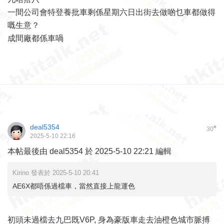
一間公司會特登養批車剩係星期六日出街去做啲乜車都做得
嘅生意？
成間廠都係車喎
deal5354
#
30
2025-5-10 22:16
本帖最後由 deal5354 於 2025-5-10 22:21 編輯
Kirino 發表於 2025-5-10 20:41
AE6X都唔係過檔車，當然直接上龍運色
初頭未過檔去九巴既V6P, 身為豪版車走去油橙色城市脈搏