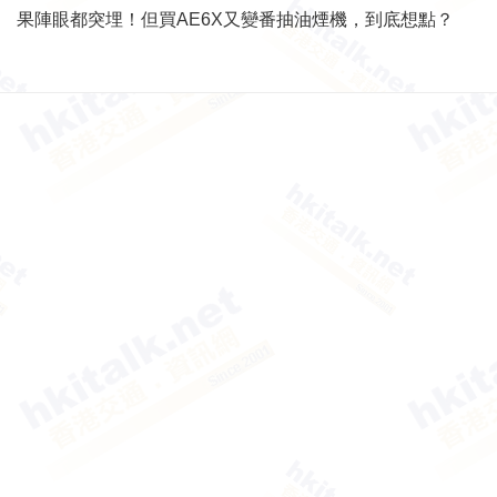
果陣眼都突埋！但買AE6X又變番抽油煙機，到底想點？