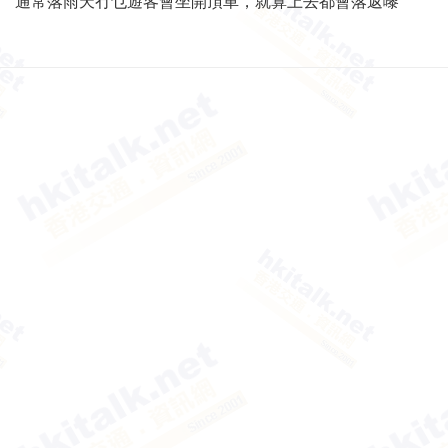
通常落雨天冇乜遊客會坐開頂車，就算上去都會落返嚟