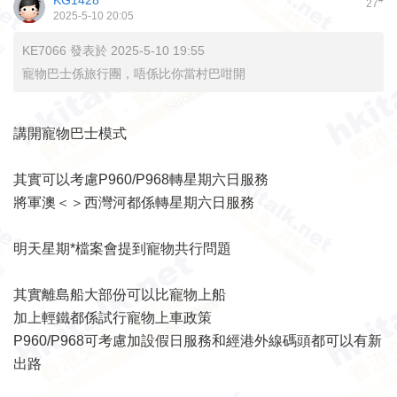
KG1428
27
2025-5-10 20:05
KE7066 發表於 2025-5-10 19:55
寵物巴士係旅行團，唔係比你當村巴咁開
講開寵物巴士模式
其實可以考慮P960/P968轉星期六日服務
將軍澳＜＞西灣河都係轉星期六日服務
明天星期*檔案會提到寵物共行問題
其實離島船大部份可以比寵物上船
加上輕鐵都係試行寵物上車政策
P960/P968可考慮加設假日服務和經港外線碼頭都可以有新
出路