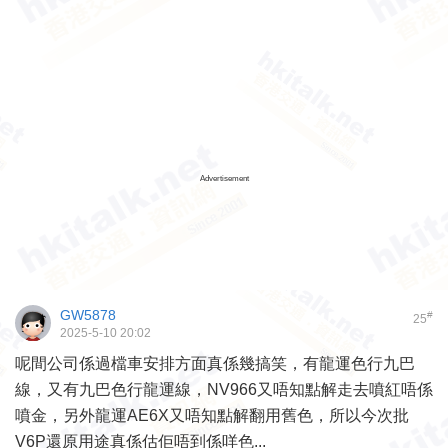
Advertisement
GW5878
#
25
2025-5-10 20:02
呢間公司係過檔車安排方面真係幾搞笑，有龍運色行九巴
線，又有九巴色行龍運線，NV966又唔知點解走去噴紅唔係
噴金，另外龍運AE6X又唔知點解翻用舊色，所以今次批
V6P還原用途真係估佢唔到係咩色...