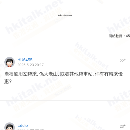
Advertisement
回帖數目：
45
HU6455
#
22
2025-5-23 20:17
廣福道用左轉乘, 係大老山, 或者其他轉車站, 仲有冇轉乘優
惠?
Eddie
#
23