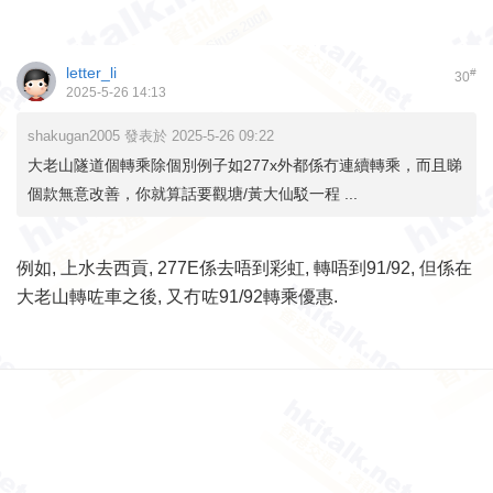
letter_li
#
30
2025-5-26 14:13
shakugan2005 發表於 2025-5-26 09:22
大老山隧道個轉乘除個別例子如277x外都係冇連續轉乘，而且睇
個款無意改善，你就算話要觀塘/黃大仙駁一程 ...
例如, 上水去西貢, 277E係去唔到彩虹, 轉唔到91/92, 但係在
大老山轉咗車之後, 又冇咗91/92轉乘優惠.