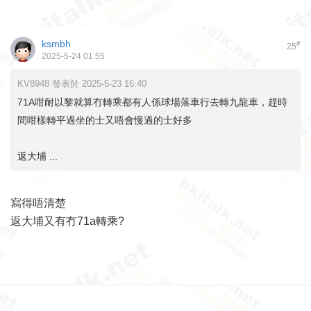
ksmbh
#
25
2025-5-24 01:55
KV8948 發表於 2025-5-23 16:40
71A咁耐以黎就算冇轉乘都有人係球場落車行去轉九龍車，趕時
間咁樣轉平過坐的士又唔會慢過的士好多
返大埔 ...
寫得唔清楚
返大埔又有冇71a轉乘?