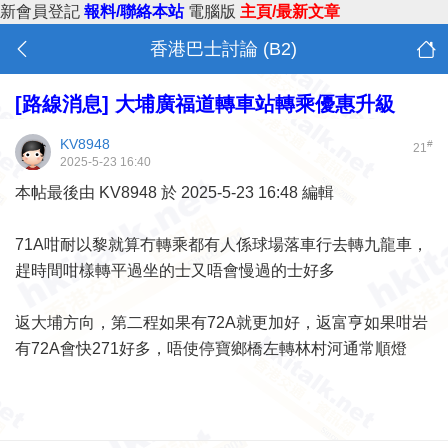
新會員登記
報料/聯絡本站
電腦版
主頁/最新文章
香港巴士討論 (B2)
[路線消息]
大埔廣福道轉車站轉乘優惠升級
KV8948
#
21
2025-5-23 16:40
本帖最後由 KV8948 於 2025-5-23 16:48 編輯
71A咁耐以黎就算冇轉乘都有人係球場落車行去轉九龍車，
趕時間咁樣轉平過坐的士又唔會慢過的士好多
返大埔方向，第二程如果有72A就更加好，返富亨如果咁岩
有72A會快271好多，唔使停寶鄉橋左轉林村河通常順燈