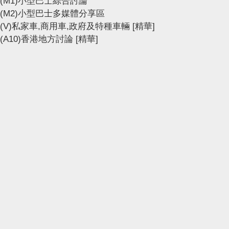
(M1)小型巴士綜合討論
(M2)小型巴士多媒體分享區
(V)私家車,商用車,政府及特種車輛
[精華]
(A10)香港地方討論
[精華]