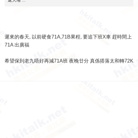
返大埔 ...
遲來的春天, 以前硬食71A,71B果程, 要追下班X車 趕時間上
71A 出廣福
希望保到老九唔好再減71A班 夜晚廿分 真係搭落太和轉72K