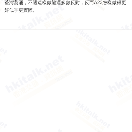
荃灣葵涌，不過這樣做龍運多數反對，反而A23怎樣做得更
好似乎更實際。