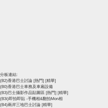
分板連結:
(B2)香港巴士討論
[熱門]
[精華]
(B0)香港巴士車務及車廂設備
(B3)巴士攝影作品貼圖區
[熱門]
[精華]
(B3i)即拍即貼 -手機相&翻拍Mon相
(B4)兩岸三地巴士討論
[精華]