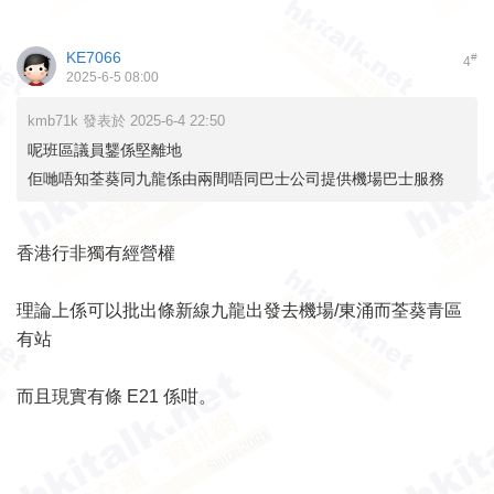
KE7066
#
4
2025-6-5 08:00
kmb71k 發表於 2025-6-4 22:50
呢班區議員鑋係堅離地
佢哋唔知荃葵同九龍係由兩間唔同巴士公司提供機場巴士服務
香港行非獨有經營權
理論上係可以批出條新線九龍出發去機場/東涌而荃葵青區
有站
而且現實有條 E21 係咁。