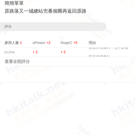
簡簡單單
原路落又一城總站兜番個圈再返回原路
評分
參與人數
1
aPower
+2
HugeC
+5
理由
英雄所見略同，也不影響
pcckw
+ 2
+ 5
現有途經車站.
查看全部評分