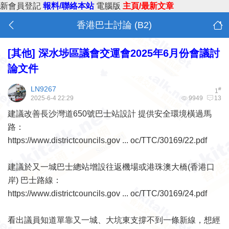
新會員登記
報料/聯絡本站
電腦版
主頁/最新文章
香港巴士討論 (B2)
[其他]
深水埗區議會交運會2025年6月份會議討
論文件
LN9267
#
1
2025-6-4 22:29
9949
13
建議改善長沙灣道650號巴士站設計 提供安全環境橫過馬
路：
https://www.districtcouncils.gov ... oc/TTC/30169/22.pdf
建議於又一城巴士總站增設往返機場或港珠澳大橋(香港口
岸) 巴士路線：
https://www.districtcouncils.gov ... oc/TTC/30169/24.pdf
看出議員知道單靠又一城、大坑東支撐不到一條新線，想經