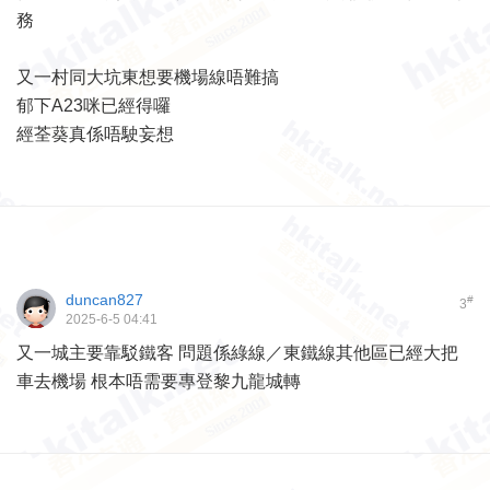
務
又一村同大坑東想要機場線唔難搞
郁下A23咪已經得囉
經荃葵真係唔駛妄想
duncan827
#
3
2025-6-5 04:41
又一城主要靠駁鐵客 問題係綠線／東鐵線其他區已經大把
車去機場 根本唔需要專登黎九龍城轉