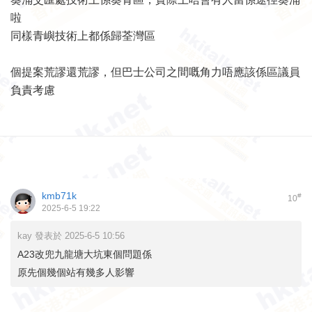
啦
同樣青嶼技術上都係歸荃灣區
個提案荒謬還荒謬，但巴士公司之間嘅角力唔應該係區議員
負責考慮
kmb71k
#
10
2025-6-5 19:22
kay 發表於 2025-6-5 10:56
A23改兜九龍塘大坑東個問題係
原先個幾個站有幾多人影響