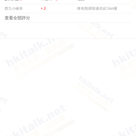
西九小確幸
+ 2
咪有朗屏朗邊(8)紅Van囉
查看全部評分