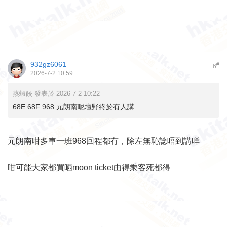
932gz6061
#
6
2026-7-2 10:59
蒸蝦餃 發表於 2026-7-2 10:22
68E 68F 968 元朗南呢壇野終於有人講
元朗南咁多車一班968回程都冇，除左無恥諗唔到講咩
咁可能大家都買晒moon ticket由得乘客死都得