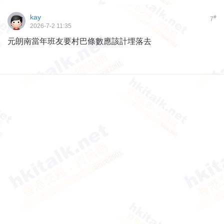
kay
#
7
2026-7-2 11:35
元朗南當年班友要村巴條數應該計埋落去