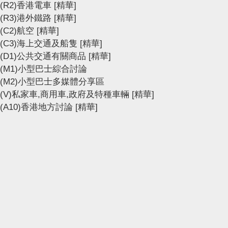
(R2)香港電車
[精華]
(R3)港外鐵路
[精華]
(C2)航空
[精華]
(C3)海上交通及船隻
[精華]
(D1)公共交通有關商品
[精華]
(M1)小型巴士綜合討論
(M2)小型巴士多媒體分享區
(V)私家車,商用車,政府及特種車輛
[精華]
(A10)香港地方討論
[精華]