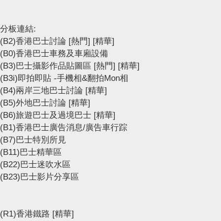
分板連結:
(B2)香港巴士討論
[熱門]
[精華]
(B0)香港巴士車務及車廂設備
(B3)巴士攝影作品貼圖區
[熱門]
[精華]
(B3i)即拍即貼 -手機相&翻拍Mon相
(B4)兩岸三地巴士討論
[精華]
(B5)外地巴士討論
[精華]
(B6)旅遊巴士及過境巴士
[精華]
(B1)香港巴士廣告消息/廣告車行踪
(B7)巴士特別所見
(B11)巴士精華區
(B22)巴士迷吹水區
(B23)巴士影片分享區
(R1)香港鐵路
[精華]