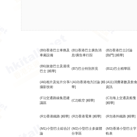
(B0)香港巴士車務及
(B1)香港巴士廣告消
(B2)香港巴士討論
車廂設備
息/廣告車行踪
[熱門]
[精華]
(B6)旅遊巴士及過境
(B7)巴士特別所見
(B11)巴士精華區
巴士
[精華]
(A6)相片及短片分享/
(A10)香港地方討論
[精
(A11)消費著數及飲
攝影技術
華]
資訊
(F1)交通路線集思建
(C3)海上交通及船隻
(C2)航空
[精華]
議區
[精華]
(R1)香港鐵路
[精華]
(R2)香港電車
[精華]
(R3)港外鐵路
[精華]
(M1)小型巴士綜合討
(M2)小型巴士多媒體
(M3)香港小型巴士字
論
分享區
軌表