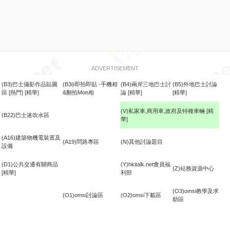
ADVERTISEMENT
(B3)巴士攝影作品貼圖
(B3i)即拍即貼 -手機相
(B4)兩岸三地巴士討
(B5)外地巴士討論
區
[熱門]
[精華]
&翻拍Mon相
論
[精華]
[精華]
(V)私家車,商用車,政府及特種車輛
[精
(B22)巴士迷吹水區
華]
食
(A16)建築物機電裝置及
(A19)問路專區
(N)其他討論題目
設備
(D1)公共交通有關商品
(Y)hkitalk.net會員福
(Z)站務資源中心
[精華]
利部
(O3)omsi教學及求
(O1)omsi討論區
(O2)omsi下載區
助區