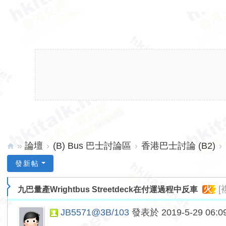
»
論壇
›
(B) Bus 巴士討論區
›
香港巴士討論 (B2)
›
hk
發新帖
ita
火
[
九巴量產Wrightbus Streetdeck在付運過程中反車
lk.
ne
JB5571@3B/103
發表於 2019-5-29 06:0
t