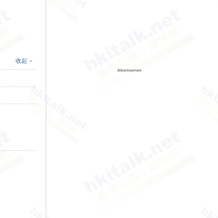
收起
Advertisement