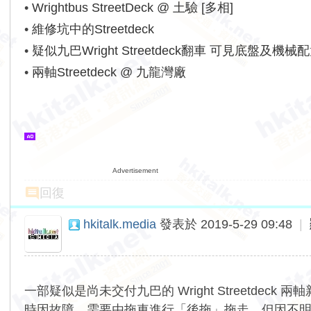
•
Wrightbus StreetDeck @ 土驗 [多相]
•
維修坑中的Streetdeck
•
疑似九巴Wright Streetdeck翻車 可見底盤及機械
•
兩軸Streetdeck @ 九龍灣廠
Advertisement
回復
hkitalk.media
發表於 2019-5-29 09:48
|
一部疑似是尚未交付九巴的 Wright Streetdeck
時因故障，需要由拖車進行「後拖」拖走，但因不