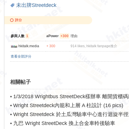
未出牌Streetdeck
評分
參與人數
1
aPower
+300
理由
hkitalk.media
+ 300
914 likes, hkitalk fanpage推介
查看全部評分
相關帖子
•
1/3/2018 Wrightbus StreetDeck樣辦車 離開貨櫃
•
Wright Streetdeck內籠和上層 A 柱設計 (16 pics)
•
Wright Streetdeck 於土瓜灣驗車中心進行迴旋半
•
九巴 Wright StreetDeck 換上合金車軨後驗車