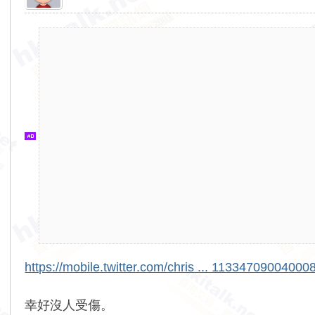
香
港
交
通
資
訊
網
https://mobile.twitter.com/chris ... 1133470900400
幸好沒人受傷。