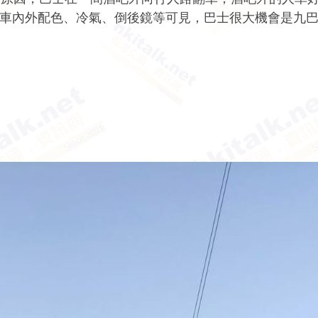
但從車內外配色、冷氣、倒後鏡等可見，巴士很大機會是九