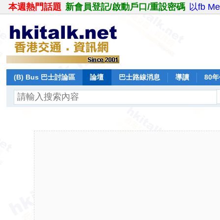
本週熱門話題
新會員登記/啟動戶口/重設密碼
以fb M
(B) Bus 巴士討論區
論壇
巴士路線消息
導讀
80
飛行報告
日誌
保留巴士
分享
記錄