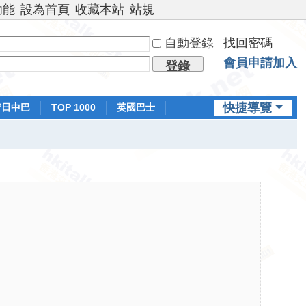
功能
設為首頁
收藏本站
站規
自動登錄
找回密碼
會員申請加入
登錄
快捷導覽
昔日中巴
TOP 1000
英國巴士
排行榜
日本鐵路