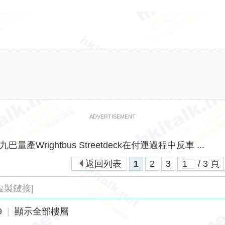
ADVERTISEMENT
九巴量產Wrightbus Streetdeck在付運過程中反車 ...
返回列表
1
2
3
/ 3 頁
複製鏈接]
9
|
顯示全部樓層