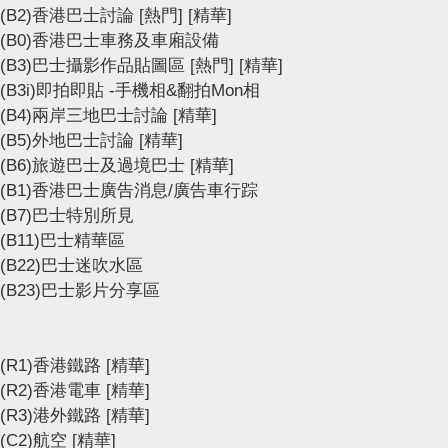
(B2)香港巴士討論
[熱門]
[精華]
(B0)香港巴士車務及車廂設備
(B3)巴士攝影作品貼圖區
[熱門]
[精華]
(B3i)即拍即貼 -手機相&翻拍Mon相
(B4)兩岸三地巴士討論
[精華]
(B5)外地巴士討論
[精華]
(B6)旅遊巴士及過境巴士
[精華]
(B1)香港巴士廣告消息/廣告車行踪
(B7)巴士特別所見
(B11)巴士精華區
(B22)巴士迷吹水區
(B23)巴士影片分享區
(R1)香港鐵路
[精華]
(R2)香港電車
[精華]
(R3)港外鐵路
[精華]
(C2)航空
[精華]