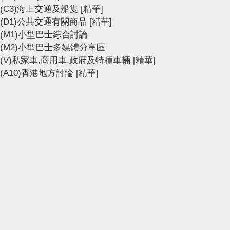
(C3)海上交通及船隻
[精華]
(D1)公共交通有關商品
[精華]
(M1)小型巴士綜合討論
(M2)小型巴士多媒體分享區
(V)私家車,商用車,政府及特種車輛
[精華]
(A10)香港地方討論
[精華]