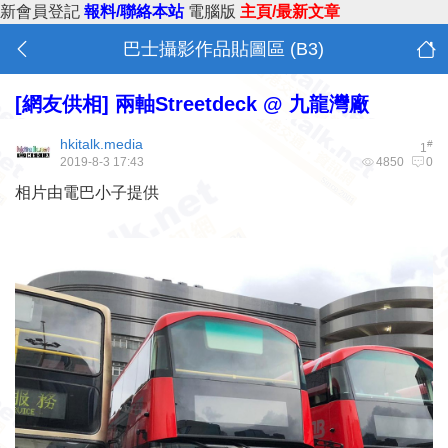
新會員登記
報料/聯絡本站
電腦版
主頁/最新文章
巴士攝影作品貼圖區 (B3)
[網友供相]
兩軸Streetdeck @ 九龍灣廠
hkitalk.media
#
1
2019-8-3 17:43
4850
0
相片由電巴小子提供